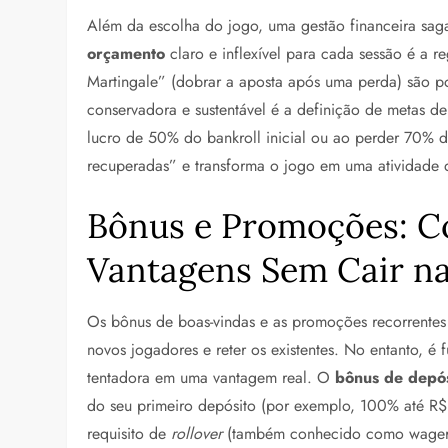
Além da escolha do jogo, uma gestão financeira saga
orçamento
claro e inflexível para cada sessão é a
Martingale” (dobrar a aposta após uma perda) são p
conservadora e sustentável é a definição de metas d
lucro de 50% do bankroll inicial ou ao perder 70% de
recuperadas” e transforma o jogo em uma atividade de
Bônus e Promoções: C
Vantagens Sem Cair n
Os bônus de boas-vindas e as promoções recorrentes 
novos jogadores e reter os existentes. No entanto, é 
tentadora em uma vantagem real. O
bônus de depós
do seu primeiro depósito (por exemplo, 100% até R$
requisito de
rollover
(também conhecido como wageri