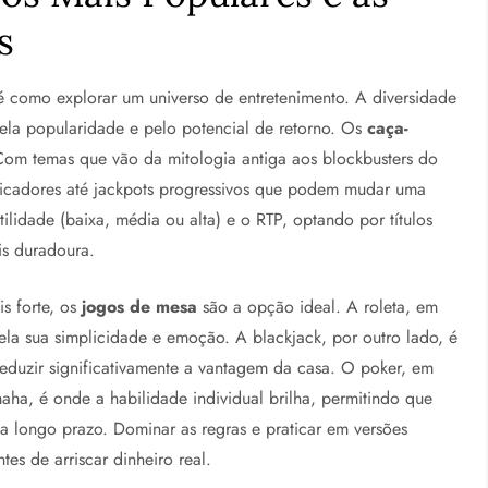
s
é como explorar um universo de entretenimento. A diversidade
ela popularidade e pelo potencial de retorno. Os
caça-
 Com temas que vão da mitologia antiga aos blockbusters do
plicadores até jackpots progressivos que podem mudar uma
tilidade (baixa, média ou alta) e o RTP, optando por títulos
s duradoura.
s forte, os
jogos de mesa
são a opção ideal. A roleta, em
ela sua simplicidade e emoção. A blackjack, por outro lado, é
eduzir significativamente a vantagem da casa. O poker, em
ha, é onde a habilidade individual brilha, permitindo que
a longo prazo. Dominar as regras e praticar em versões
tes de arriscar dinheiro real.