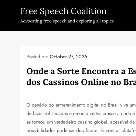
Skip
Free Speech Coalition
to
content
Advocating free speech and exploring all topics
Posted on:
October 27, 2025
Onde a Sorte Encontra a Es
dos Cassinos Online no Bra
O cenário do entretenimento digital no Brasil vive 
de lazer sofisticadas e emocionantes cresce a cada di
se tornou um verdadeiro cassino global, acessível 
possibilidades pode ser desafiador. Encontrar plataf