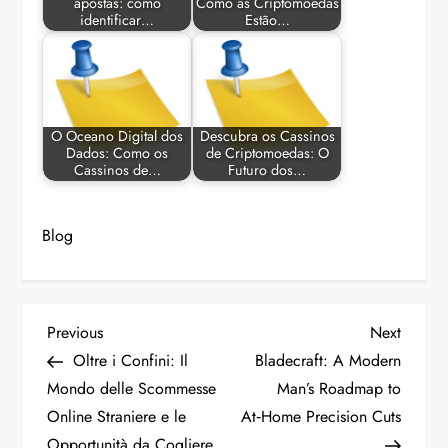
apostas: como
Como as Criptomoedas
identificar…
Estão…
O Oceano Digital dos
Descubra os Cassinos
Dados: Como os
de Criptomoedas: O
Cassinos de…
Futuro dos…
Blog
P
Previous
Next
Previous
Next
Post
Post
Oltre i Confini: Il
Bladecraft: A Modern
o
Mondo delle Scommesse
Man’s Roadmap to
Online Straniere e le
At‑Home Precision Cuts
s
Opportunità da Cogliere