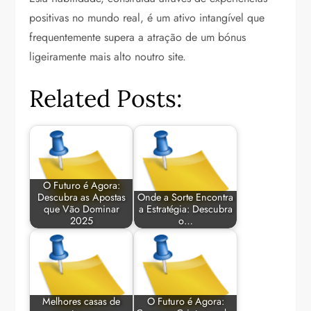
positivas no mundo real, é um ativo intangível que
frequentemente supera a atração de um bónus
ligeiramente mais alto noutro site.
Related Posts:
O Futuro é Agora:
Descubra as Apostas
Onde a Sorte Encontra
que Vão Dominar
a Estratégia: Descubra
2025
o…
Melhores casas de
O Futuro é Agora: