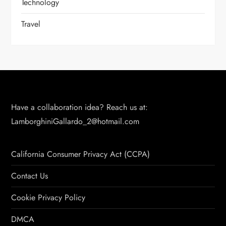
Technology
Travel
Have a collaboration idea? Reach us at:
LamborghiniGallardo_2@hotmail.com
California Consumer Privacy Act (CCPA)
Contact Us
Cookie Privacy Policy
DMCA