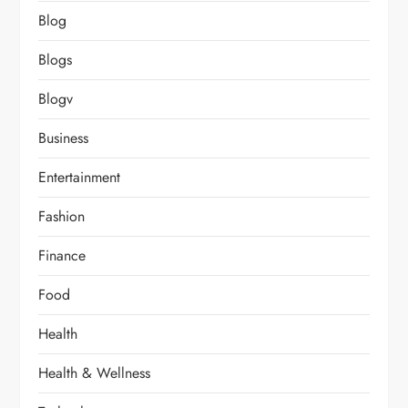
Blog
Blogs
Blogv
Business
Entertainment
Fashion
Finance
Food
Health
Health & Wellness