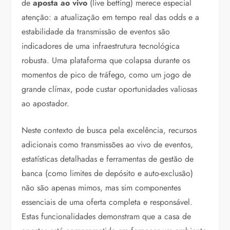
de
aposta ao vivo
(live betting) merece especial
atenção: a atualização em tempo real das odds e a
estabilidade da transmissão de eventos são
indicadores de uma infraestrutura tecnológica
robusta. Uma plataforma que colapsa durante os
momentos de pico de tráfego, como um jogo de
grande clímax, pode custar oportunidades valiosas
ao apostador.
Neste contexto de busca pela excelência, recursos
adicionais como transmissões ao vivo de eventos,
estatísticas detalhadas e ferramentas de gestão de
banca (como limites de depósito e auto-exclusão)
não são apenas mimos, mas sim componentes
essenciais de uma oferta completa e responsável.
Estas funcionalidades demonstram que a casa de