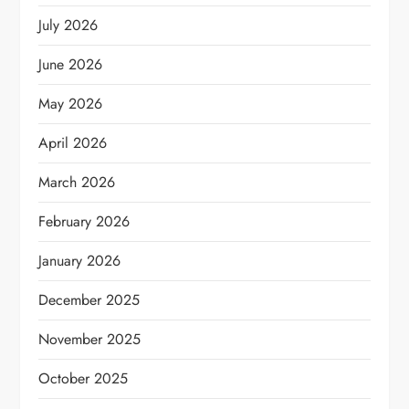
July 2026
June 2026
May 2026
April 2026
March 2026
February 2026
January 2026
December 2025
November 2025
October 2025