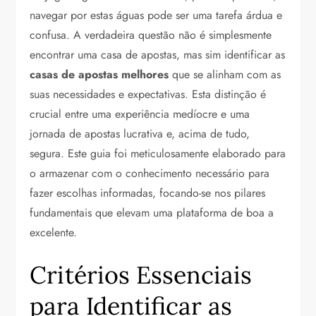
navegar por estas águas pode ser uma tarefa árdua e
confusa. A verdadeira questão não é simplesmente
encontrar uma casa de apostas, mas sim identificar as
casas de apostas melhores
que se alinham com as
suas necessidades e expectativas. Esta distinção é
crucial entre uma experiência medíocre e uma
jornada de apostas lucrativa e, acima de tudo,
segura. Este guia foi meticulosamente elaborado para
o armazenar com o conhecimento necessário para
fazer escolhas informadas, focando-se nos pilares
fundamentais que elevam uma plataforma de boa a
excelente.
Critérios Essenciais
para Identificar as