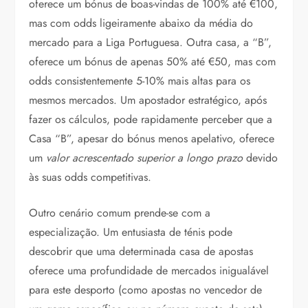
oferece um bónus de boas-vindas de 100% até €100,
mas com odds ligeiramente abaixo da média do
mercado para a Liga Portuguesa. Outra casa, a “B”,
oferece um bónus de apenas 50% até €50, mas com
odds consistentemente 5-10% mais altas para os
mesmos mercados. Um apostador estratégico, após
fazer os cálculos, pode rapidamente perceber que a
Casa “B”, apesar do bónus menos apelativo, oferece
um
valor acrescentado superior a longo prazo
devido
às suas odds competitivas.
Outro cenário comum prende-se com a
especialização. Um entusiasta de ténis pode
descobrir que uma determinada casa de apostas
oferece uma profundidade de mercados inigualável
para este desporto (como apostas no vencedor de