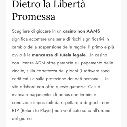
Dietro la Libertà
Promessa
Scegliere di giocare in un
casino non AAMS
significa accettare una serie di rischi significativi in
cambio della sospensione delle regole. Il primo e più
ovvio è la
mancanza di tutela legale
. Un casino
con licenza ADM offre garanzie sul pagamento delle
vincite, sulla correttezza dei giochi (i software sono
certificati) e sulla protezione dei dati personali. Un
sito offshore non offre queste garanzie. Casi di
mancato pagamento, di bonus con termini e
condizioni impossibili da rispettare o di giochi con
RTP (Return to Player) non verificato sono all’ordine
del giorno.