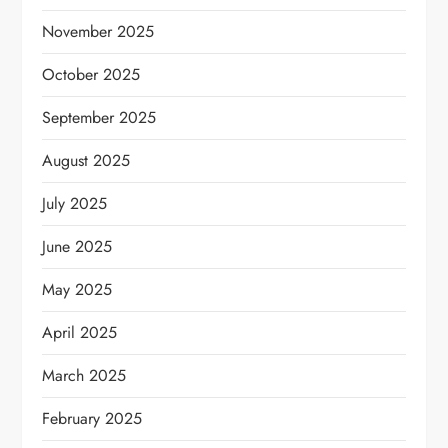
November 2025
October 2025
September 2025
August 2025
July 2025
June 2025
May 2025
April 2025
March 2025
February 2025