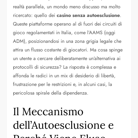
realtà parallela, un mondo meno discusso ma molto
ricercato: quello dei
casino senza autoesclusione
.
Queste piattaforme operano al di fuori dei circuiti di
gioco regolamentati in Italia, come l’AAMS (oggi
ADM), posizionandosi in una zona grigia legale che
attira un flusso costante di giocatori. Ma cosa spinge
un utente a cercare deliberatamente un’alternativa ai
protocolli di sicurezza? La risposta è complessa e
affonda le radici in un mix di desiderio di libertà,
frustrazione per le restrizioni e, in alcuni casi, la
pericolosa spirale della dipendenza.
Il Meccanismo
dell’Autoesclusione e