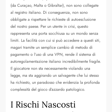
(da Curaçao, Malta o Gibraltar), non sono collegate
al registro italiano. Di conseguenza, non sono
obbligate a rispettare le richieste di autoesclusione
del nostro paese. Per un utente in crisi, questo
rappresenta una porta socchiusa su un mondo senza
limiti. La facilità con cui si può accedere a questi siti,
magari tramite un semplice cambio di metodo di
pagamento o l’uso di una VPN, rende il sistema di
autoregolamentazione italiano incredibilmente fragile.
Il giocatore non sta necessamente violando una
legge, ma sta aggirando un salvagente che lui stesso
ha richiesto, un paradosso che evidenzia la profonda
complessità del gioco d’azzardo patologico.
I Rischi Nascosti