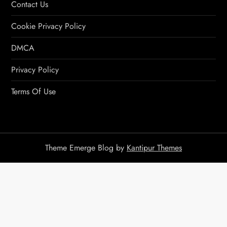
Contact Us
Cookie Privacy Policy
DMCA
Privacy Policy
Terms Of Use
Theme Emerge Blog by
Kantipur Themes