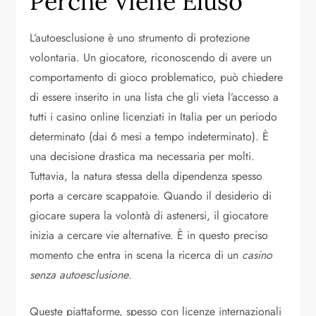
Perché Viene Eluso
L’autoesclusione è uno strumento di protezione
volontaria. Un giocatore, riconoscendo di avere un
comportamento di gioco problematico, può chiedere
di essere inserito in una lista che gli vieta l’accesso a
tutti i casino online licenziati in Italia per un periodo
determinato (dai 6 mesi a tempo indeterminato). È
una decisione drastica ma necessaria per molti.
Tuttavia, la natura stessa della dipendenza spesso
porta a cercare scappatoie. Quando il desiderio di
giocare supera la volontà di astenersi, il giocatore
inizia a cercare vie alternative. È in questo preciso
momento che entra in scena la ricerca di un
casino
senza autoesclusione
.
Queste piattaforme, spesso con licenze internazionali