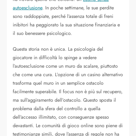
autoesclusione
. In poche settimane, le sue perdite
sono raddoppiate, perché l’assenza totale di freni
inibitori ha peggiorato la sua situazione finanziaria e
il suo benessere psicologico.
Questa storia non è unica. La psicologia del
giocatore in difficoltà lo spinge a vedere
l’autoesclusione come un muro da scalare, piuttosto
che come una cura. L’opzione di un casino alternativo
trasforma quel muro in un semplice ostacolo
facilmente superabile. Il focus non è più sul recupero,
ma sull’aggiramento dell’ostacolo. Questo sposta il
problema dalla sfera del controllo a quella
dell’accesso illimitato, con conseguenze spesso
devastanti. Le comunità di gioco online sono piene di
testimonianze simili, dove l’assenza di regole non ha