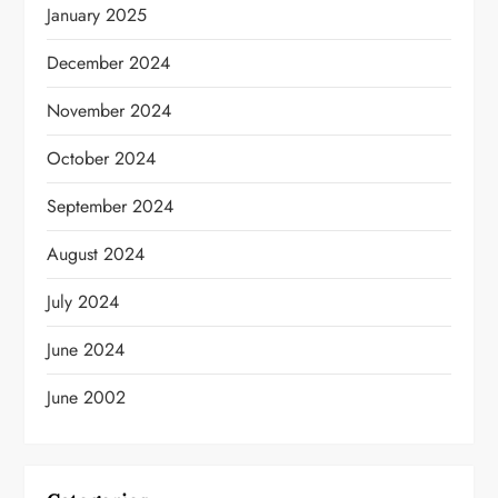
January 2025
December 2024
November 2024
October 2024
September 2024
August 2024
July 2024
June 2024
June 2002