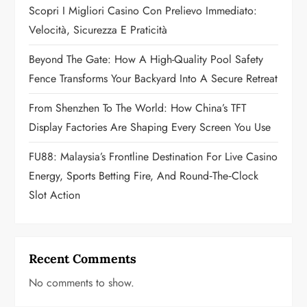
Scopri I Migliori Casino Con Prelievo Immediato:
i
Velocità, Sicurezza E Praticità
o
Beyond The Gate: How A High-Quality Pool Safety
n
Fence Transforms Your Backyard Into A Secure Retreat
From Shenzhen To The World: How China’s TFT
Display Factories Are Shaping Every Screen You Use
FU88: Malaysia’s Frontline Destination For Live Casino
Energy, Sports Betting Fire, And Round‑the‑Clock
Slot Action
Recent Comments
No comments to show.