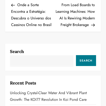
Post
Post
Onde a Sorte
From Load Boards to
o
Encontra a Estratégia:
Learning Machines: How
Descubra o Universo dos
AI Is Rewiring Modern
s
Cassinos Online no Brasil
Freight Brokerage
t
n
a
Search
v
SEARCH
i
g
Recent Posts
a
Unlocking Crystal-Clear Water And Vibrant Plant
Growth: The KOI77 Revolution In Koi Pond Care
t