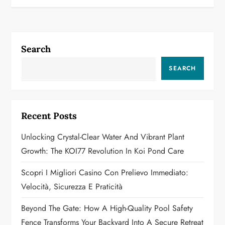
t
n
a
Search
v
SEARCH
i
g
Recent Posts
a
Unlocking Crystal-Clear Water And Vibrant Plant
Growth: The KOI77 Revolution In Koi Pond Care
t
Scopri I Migliori Casino Con Prelievo Immediato:
i
Velocità, Sicurezza E Praticità
o
Beyond The Gate: How A High-Quality Pool Safety
Fence Transforms Your Backyard Into A Secure Retreat