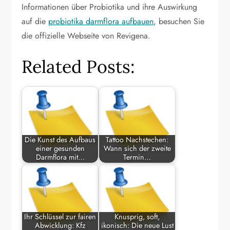
Informationen über Probiotika und ihre Auswirkung
auf die
probiotika darmflora aufbauen
, besuchen Sie
die offizielle Webseite von Revigena.
Related Posts:
Die Kunst des Aufbaus
Tattoo Nachstechen:
einer gesunden
Wann sich der zweite
Darmflora mit…
Termin…
Ihr Schlüssel zur fairen
Knusprig, soft,
Abwicklung: Kfz
ikonisch: Die neue Lust