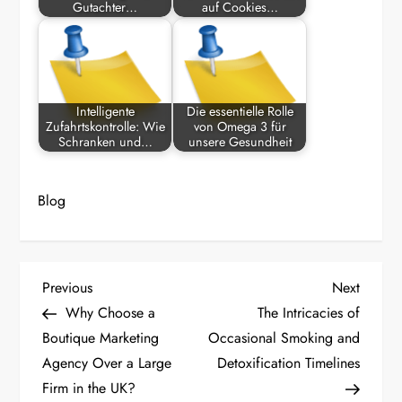
Gutachter…
auf Cookies…
Intelligente
Die essentielle Rolle
Zufahrtskontrolle: Wie
von Omega 3 für
Schranken und…
unsere Gesundheit
Blog
P
Previous
Next
Previous
Next
Post
Post
Why Choose a
The Intricacies of
o
Boutique Marketing
Occasional Smoking and
Agency Over a Large
Detoxification Timelines
s
Firm in the UK?