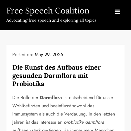
Skip
Free Speech Coalition
to
content
Advocating free speech and exploring all topics
Posted on:
May 29, 2025
Die Kunst des Aufbaus einer
gesunden Darmflora mit
Probiotika
Die Rolle der
Darmflora
ist entscheidend für unser
Wohlbefinden und beeinflusst sowohl das
Immunsystem als auch die Verdauung. In den letzten
Jahren ist das Interesse an
probiotika darmflora
aufbauen
stark gestiegen, da immer mehr Menschen