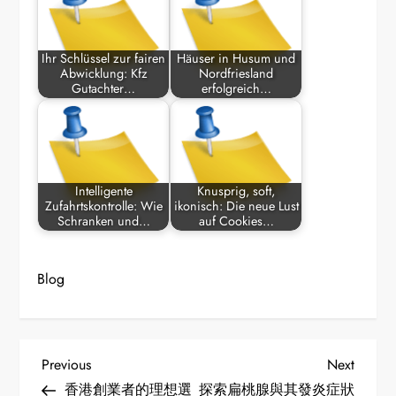
Ihr Schlüssel zur fairen
Häuser in Husum und
Abwicklung: Kfz
Nordfriesland
Gutachter…
erfolgreich…
Intelligente
Knusprig, soft,
Zufahrtskontrolle: Wie
ikonisch: Die neue Lust
Schranken und…
auf Cookies…
Blog
P
Previous
Next
Previous
Next
Post
Post
香港創業者的理想選
探索扁桃腺與其發炎症狀