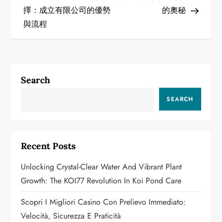
o
擇：成立有限公司的優勢
的奧秘
與流程
s
t
n
Search
a
SEARCH
v
i
Recent Posts
g
Unlocking Crystal-Clear Water And Vibrant Plant
a
Growth: The KOI77 Revolution In Koi Pond Care
t
Scopri I Migliori Casino Con Prelievo Immediato:
Velocità, Sicurezza E Praticità