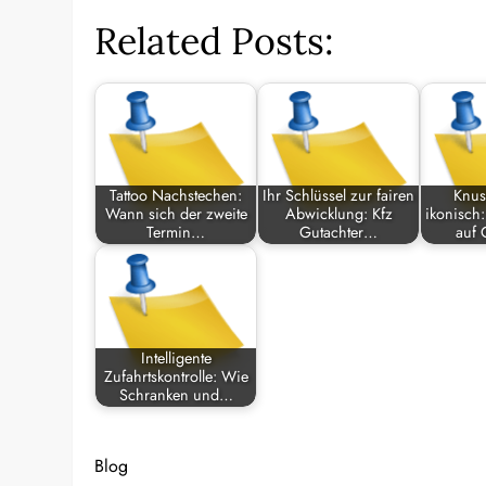
Related Posts:
Tattoo Nachstechen:
Ihr Schlüssel zur fairen
Knusp
Wann sich der zweite
Abwicklung: Kfz
ikonisch:
Termin…
Gutachter…
auf
Intelligente
Zufahrtskontrolle: Wie
Schranken und…
Blog