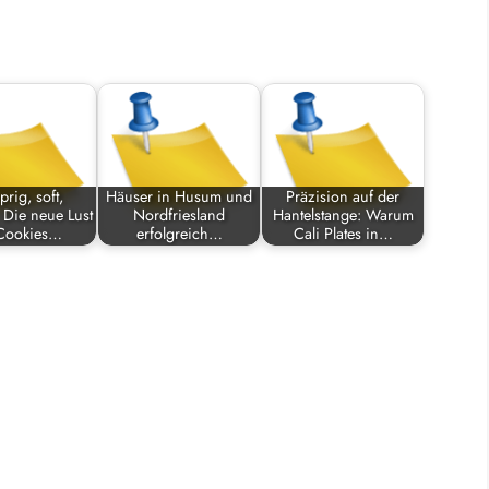
rig, soft,
Häuser in Husum und
Präzision auf der
 Die neue Lust
Nordfriesland
Hantelstange: Warum
 Cookies…
erfolgreich…
Cali Plates in…