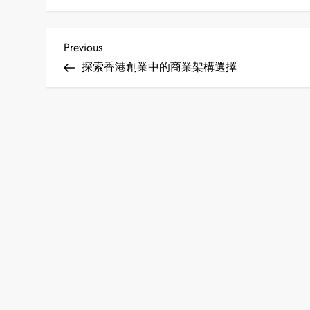
P
Previous
Previous
Post
探索香港創業中的商業架構選擇
o
s
t
n
a
v
i
g