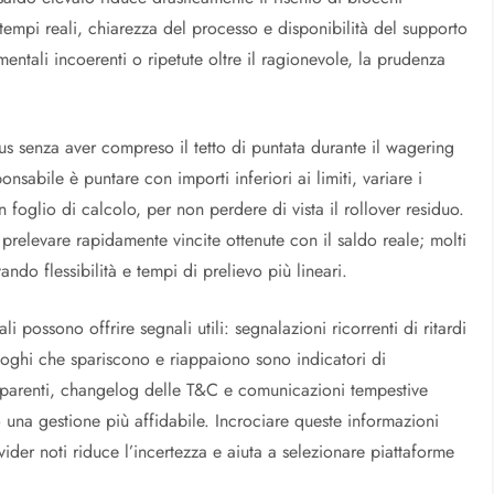
tempi reali, chiarezza del processo e disponibilità del supporto
ntali incoerenti o ripetute oltre il ragionevole, la prudenza
us senza aver compreso il tetto di puntata durante il wagering
nsabile è puntare con importi inferiori ai limiti, variare i
 foglio di calcolo, per non perdere di vista il rollover residuo.
 prelevare rapidamente vincite ottenute con il saldo reale; molti
do flessibilità e tempi di prelievo più lineari.
 possono offrire segnali utili: segnalazioni ricorrenti di ritardi
loghi che spariscono e riappaiono sono indicatori di
asparenti, changelog delle T&C e comunicazioni tempestive
 una gestione più affidabile. Incrociare queste informazioni
vider noti riduce l’incertezza e aiuta a selezionare piattaforme