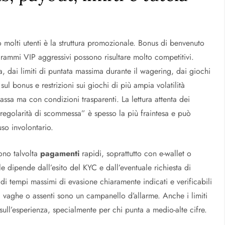
molti utenti è la struttura promozionale. Bonus di benvenuto
grammi VIP aggressivi possono risultare molto competitivi.
ata, dai limiti di puntata massima durante il wagering, dai giochi
l bonus e restrizioni sui giochi di più ampia volatilità
ssa ma con condizioni trasparenti. La lettura attenta dei
irregolarità di scommessa” è spesso la più fraintesa e può
so involontario.
rono talvolta
pagamenti
rapidi, soprattutto con e-wallet o
le dipende dall’esito del KYC e dall’eventuale richiesta di
i tempi massimi di evasione chiaramente indicati e verificabili
ni vaghe o assenti sono un campanello d’allarme. Anche i limiti
 sull’esperienza, specialmente per chi punta a medio-alte cifre.