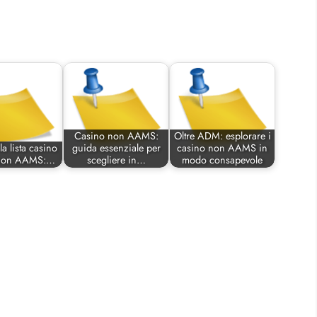
Casino non AAMS:
Oltre ADM: esplorare i
a lista casino
guida essenziale per
casino non AAMS in
 non AAMS:…
scegliere in…
modo consapevole