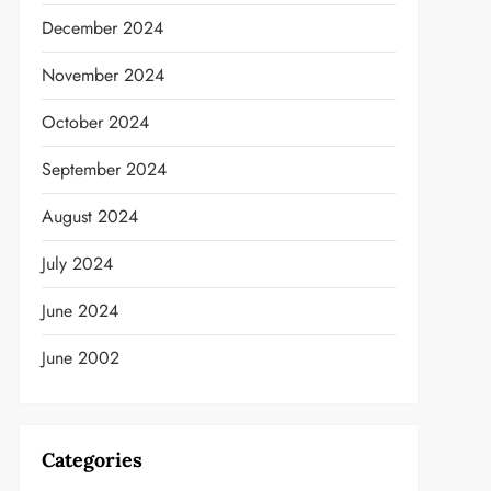
December 2024
November 2024
October 2024
September 2024
August 2024
July 2024
June 2024
June 2002
Categories