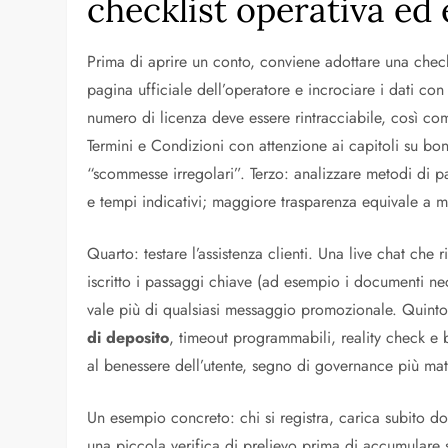
checklist operativa ed 
Prima di aprire un conto, conviene adottare una checkli
pagina ufficiale dell’operatore e incrociare i dati con i
numero di licenza deve essere rintracciabile, così com
Termini e Condizioni con attenzione ai capitoli su bonus
“scommesse irregolari”. Terzo: analizzare metodi di 
e tempi indicativi; maggiore trasparenza equivale a m
Quarto: testare l’assistenza clienti. Una live chat che
iscritto i passaggi chiave (ad esempio i documenti ne
vale più di qualsiasi messaggio promozionale. Quinto
di deposito
, timeout programmabili, reality check e 
al benessere dell’utente, segno di governance più mat
Un esempio concreto: chi si registra, carica subito do
una piccola verifica di prelievo prima di accumulare s