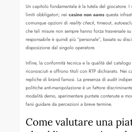
Un capitolo fondamentale è la tutela del giocatore. I
limiti obbligatori; nei
casino non aams
questa infras
comunque opzioni di
reality check
, timeout, autoescl
che tali misure non sempre hanno forza trasversale su t
responsabile è quindi più “personale”, basata su disc
disposizione dal singolo operatore.
Infine, la conformità tecnica e la qualità del catalog
riconosciuti e offrono titoli con RTP dichiarato. Nei 
repliche di brand famosi. La presenza di audit indipe
politiche anti-manipolazione è un fattore discriminant
modalità demo, sperimentare puntate contenute e moni
farsi guidare da percezioni a breve termine.
Come valutare una piat