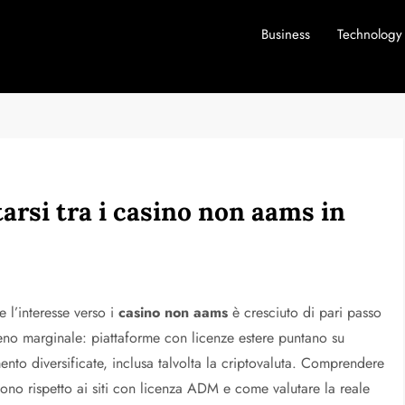
Business
Technology
tarsi tra i casino non aams in
 l’interesse verso i
casino non aams
è cresciuto di pari passo
omeno marginale: piattaforme con licenze estere puntano su
nto diversificate, inclusa talvolta la criptovaluta. Comprendere
ono rispetto ai siti con licenza ADM e come valutare la reale