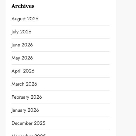
Archives
August 2026
July 2026
June 2026
May 2026
April 2026
March 2026
February 2026
January 2026
December 2025