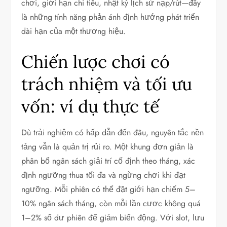
chơi, giới hạn chi tiêu, nhật ký lịch sử nạp/rút—đây
là những tính năng phản ánh định hướng phát triển
dài hạn của một thương hiệu.
Chiến lược chơi có
trách nhiệm và tối ưu
vốn: ví dụ thực tế
Dù trải nghiệm có hấp dẫn đến đâu, nguyên tắc nền
tảng vẫn là quản trị rủi ro. Một khung đơn giản là
phân bổ ngân sách giải trí cố định theo tháng, xác
định ngưỡng thua tối đa và ngừng chơi khi đạt
ngưỡng. Mỗi phiên có thể đặt giới hạn chiếm 5–
10% ngân sách tháng, còn mỗi lần cược không quá
1–2% số dư phiên để giảm biến động. Với slot, lưu