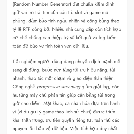
(Random Number Generator) đạt chuẩn kiểm định
giữ vai trò trái tim của các trò slot và game mô
phỏng, đảm bảo tính ngẫu nhiên và công bằng theo
tỷ lệ RTP công bố. Nhiều nhà cung cấp còn tích hợp
cơ chế chống can thiệp, ký số kết quả và log kiểm
toán để bảo vệ tính toàn vẹn dữ liệu.
Trải nghiệm người dùng đang chuyển dịch mạnh mẽ
sang di động, buộc nền tảng tối ưu hiệu năng, tải
nhanh, thao tác một chạm và giao diện thân thiện.
Công nghệ
progressive streaming
giảm giật lag, còn
hạ tầng máy chủ phân tán giúp cân bằng tải trong
giờ cao điểm. Mặt khác, cá nhân hóa dựa trên hành
vi (ví dụ gợi ý game theo lịch sử chơi) được triển
khai thận trọng, ưu tiên quyền riêng tư, tuân thủ các
nguyên tắc bảo vệ dữ liệu. Việc tích hợp duy nhất