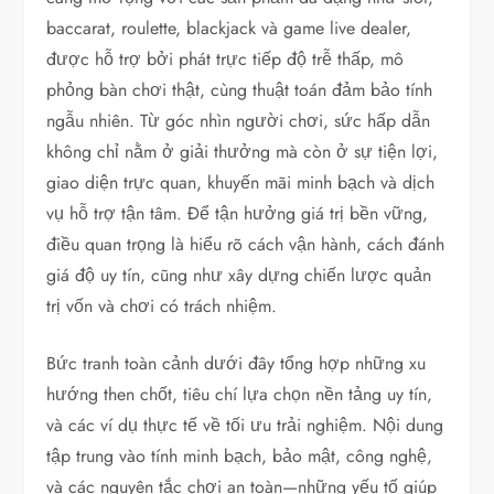
baccarat, roulette, blackjack và game live dealer,
được hỗ trợ bởi phát trực tiếp độ trễ thấp, mô
phỏng bàn chơi thật, cùng thuật toán đảm bảo tính
ngẫu nhiên. Từ góc nhìn người chơi, sức hấp dẫn
không chỉ nằm ở giải thưởng mà còn ở sự tiện lợi,
giao diện trực quan, khuyến mãi minh bạch và dịch
vụ hỗ trợ tận tâm. Để tận hưởng giá trị bền vững,
điều quan trọng là hiểu rõ cách vận hành, cách đánh
giá độ uy tín, cũng như xây dựng chiến lược quản
trị vốn và chơi có trách nhiệm.
Bức tranh toàn cảnh dưới đây tổng hợp những xu
hướng then chốt, tiêu chí lựa chọn nền tảng uy tín,
và các ví dụ thực tế về tối ưu trải nghiệm. Nội dung
tập trung vào tính minh bạch, bảo mật, công nghệ,
và các nguyên tắc chơi an toàn—những yếu tố giúp