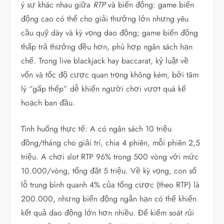
ý sự khác nhau giữa
RTP
và biến động: game biến
động cao có thể cho giải thưởng lớn nhưng yêu
cầu quỹ dày và kỳ vọng dao động; game biến động
thấp trả thưởng đều hơn, phù hợp ngân sách hạn
chế. Trong live blackjack hay baccarat, kỷ luật về
vốn và tốc độ cược quan trọng không kém, bởi tâm
lý “gấp thếp” dễ khiến người chơi vượt quá kế
hoạch ban đầu.
Tình huống thực tế: A có ngân sách 10 triệu
đồng/tháng cho giải trí, chia 4 phiên, mỗi phiên 2,5
triệu. A chơi slot RTP 96% trong 500 vòng với mức
10.000/vòng, tổng đặt 5 triệu. Về kỳ vọng, con số
lỗ trung bình quanh 4% của tổng cược (theo RTP) là
200.000, nhưng biến động ngắn hạn có thể khiến
kết quả dao động lớn hơn nhiều. Để kiểm soát rủi