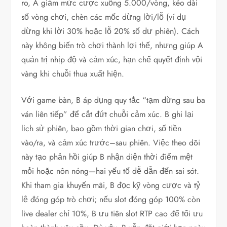
ro, A giảm mức cược xuống 5.000/vòng, kéo dài
số vòng chơi, chèn các mốc dừng lời/lỗ (ví dụ
dừng khi lời 30% hoặc lỗ 20% số dư phiên). Cách
này không biến trò chơi thành lợi thế, nhưng giúp A
quản trị nhịp độ và cảm xúc, hạn chế quyết định vội
vàng khi chuỗi thua xuất hiện.
Với game bàn, B áp dụng quy tắc “tạm dừng sau ba
ván liên tiếp” để cắt đứt chuỗi cảm xúc. B ghi lại
lịch sử phiên, bao gồm thời gian chơi, số tiền
vào/ra, và cảm xúc trước–sau phiên. Việc theo dõi
này tạo phản hồi giúp B nhận diện thời điểm mệt
mỏi hoặc nôn nóng—hai yếu tố dễ dẫn đến sai sót.
Khi tham gia khuyến mãi, B đọc kỹ vòng cược và tỷ
lệ đóng góp trò chơi; nếu slot đóng góp 100% còn
live dealer chỉ 10%, B ưu tiên slot RTP cao để tối ưu