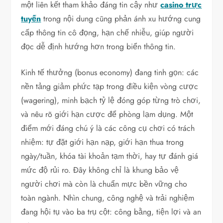
một liên kết tham khảo đáng tin cậy như
casino trực
tuyến
trong nội dung cũng phản ánh xu hướng cung
cấp thông tin cô đọng, hạn chế nhiễu, giúp người
đọc dễ định hướng hơn trong biển thông tin.
Kinh tế thưởng (bonus economy) đang tinh gọn: các
nền tảng giảm phức tạp trong điều kiện vòng cược
(wagering), minh bạch tỷ lệ đóng góp từng trò chơi,
và nêu rõ giới hạn cược để phòng lạm dụng. Một
điểm mới đáng chú ý là các công cụ chơi có trách
nhiệm: tự đặt giới hạn nạp, giới hạn thua trong
ngày/tuần, khóa tài khoản tạm thời, hay tự đánh giá
mức độ rủi ro. Đây không chỉ là khung bảo vệ
người chơi mà còn là chuẩn mực bền vững cho
toàn ngành. Nhìn chung, công nghệ và trải nghiệm
đang hội tụ vào ba trụ cột: công bằng, tiện lợi và an