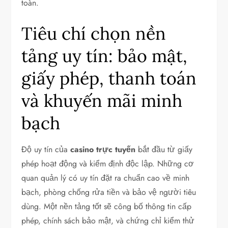
toàn.
Tiêu chí chọn nền
tảng uy tín: bảo mật,
giấy phép, thanh toán
và khuyến mãi minh
bạch
Độ uy tín của
casino trực tuyến
bắt đầu từ giấy
phép hoạt động và kiểm định độc lập. Những cơ
quan quản lý có uy tín đặt ra chuẩn cao về minh
bạch, phòng chống rửa tiền và bảo vệ người tiêu
dùng. Một nền tảng tốt sẽ công bố thông tin cấp
phép, chính sách bảo mật, và chứng chỉ kiểm thử