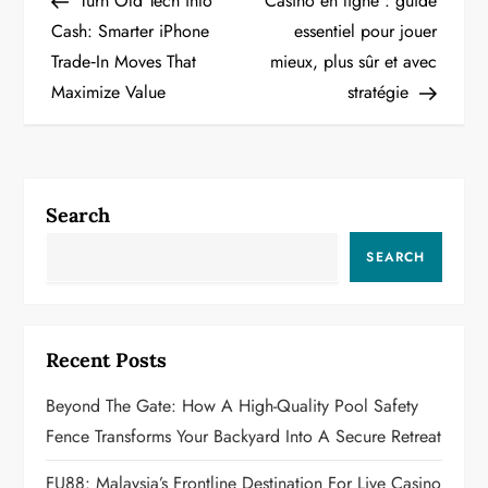
Turn Old Tech into
Casino en ligne : guide
o
Cash: Smarter iPhone
essentiel pour jouer
Trade‑In Moves That
mieux, plus sûr et avec
s
Maximize Value
stratégie
t
n
a
Search
v
SEARCH
i
g
Recent Posts
a
Beyond The Gate: How A High-Quality Pool Safety
Fence Transforms Your Backyard Into A Secure Retreat
t
FU88: Malaysia’s Frontline Destination For Live Casino