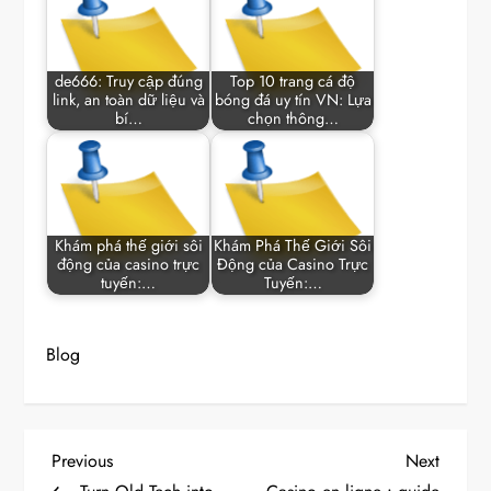
de666: Truy cập đúng
Top 10 trang cá độ
link, an toàn dữ liệu và
bóng đá uy tín VN: Lựa
bí…
chọn thông…
Khám phá thế giới sôi
Khám Phá Thế Giới Sôi
động của casino trực
Động của Casino Trực
tuyến:…
Tuyến:…
Blog
P
Previous
Next
Previous
Next
Post
Post