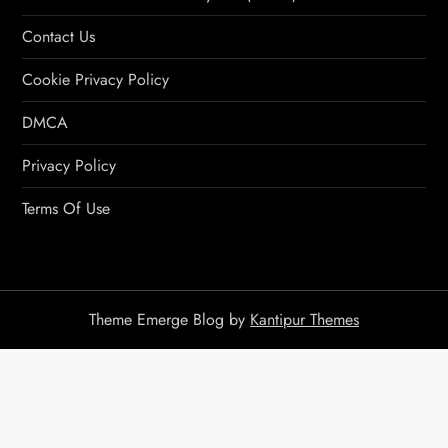
Contact Us
Cookie Privacy Policy
DMCA
Privacy Policy
Terms Of Use
Theme Emerge Blog by
Kantipur Themes