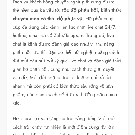
Dịch vụ khách hàng chuyên nghiệp thường được
thể hiện qua ba yếu tố:
tốc độ phản hồi, kiến thức
chuyên môn và thái độ phục vụ
. Họ phải cung
cấp đa dạng các kênh liên lạc như live chat 24/7,
hotline, email và cả Zalo/Telegram. Trong đó, live
chat là kênh được đánh giá cao nhất vì khả năng
phản hồi tức thì. Bạn có thể thử nghiệm bằng cách
đặt một câu hỏi bất kỳ qua live chat và đánh giá thời
gian họ phản hồi, cũng như cách thức giải quyết
vấn đề. Một đội ngũ hỗ trợ tốt không chỉ trả lời
nhanh mà còn phải có kiến thức sâu rộng về sản
phẩm, các chính sách để đưa ra hướng dẫn chính
xác.
Hơn nữa, sự sẵn sàng hỗ trợ bằng tiếng Việt một
cách trôi chảy, tự nhiên là một điểm cộng rất lớn.