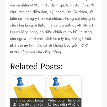
dài và nhận được nhiều đánh giá tích cực từ người
chơi trên các diễn đàn, hội nhóm lớn. Dĩ nhiên, sẽ
luôn có những ý kiến trái chiều, nhưng cái chúng ta
cần nhìn là cách thức nhà cái đó giải quyết vấn đề.
Họ có lắng nghe, có điều chỉnh và có bồi thường
cho người chơi một cách hợp lý hay không? Một
nhà cái uy tín
thực sự sẽ không bao giờ thờ ơ
trước tiếng nói của cộng đồng.
Related Posts:
Trang cá cược bóng
Video poker: Trò chơi
đá: Bản đồ chọn sân
kết hợp giữa kỹ năng