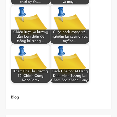
chơi uy tín,…
và may…
Chiến lược và hướng
Cuộc cách mạng trải
dẫn toàn diện để
nghiệm tại casino trực
thắng lợi trong…
tuyến:…
Khám Phá Thị Trường
Cách Chatbot AI Đang
Tài Chính Cùng
Định Hình Tương Lai
RoboForex
Chăm Sóc Khách Hàng
Blog