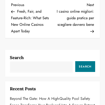
P
Previous
Next
Previous
Next
Post
Post
Fresh, Fair, and
I casino online migliori:
o
Feature‑Rich: What Sets
guida pratica per
New Online Casinos
scegliere davvero bene
s
Apart Today
t
n
a
Search
v
SEARCH
i
g
Recent Posts
a
Beyond The Gate: How A High-Quality Pool Safety