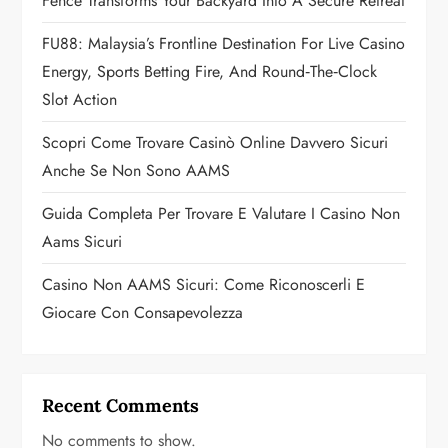
Fence Transforms Your Backyard Into A Secure Retreat
t
FU88: Malaysia’s Frontline Destination For Live Casino
i
Energy, Sports Betting Fire, And Round‑the‑Clock
o
Slot Action
n
Scopri Come Trovare Casinò Online Davvero Sicuri
Anche Se Non Sono AAMS
Guida Completa Per Trovare E Valutare I Casino Non
Aams Sicuri
Casino Non AAMS Sicuri: Come Riconoscerli E
Giocare Con Consapevolezza
Recent Comments
No comments to show.