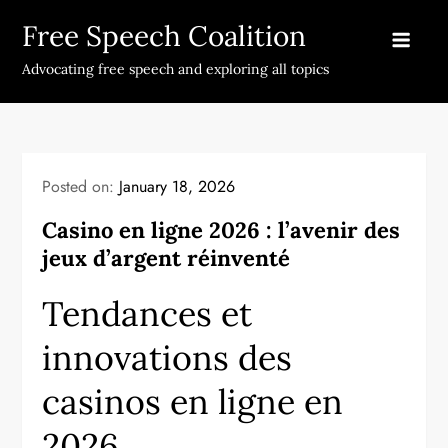
Skip
Free Speech Coalition
to
content
Advocating free speech and exploring all topics
Posted on:
January 18, 2026
Casino en ligne 2026 : l’avenir des
jeux d’argent réinventé
Tendances et
innovations des
casinos en ligne en
2026