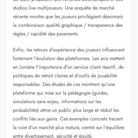
studios live multijoueurs. Une enquête de marché
récente montre que les joueurs privilégient désormais
la combinaison qualité graphique / transparence des
règles / rapidité des paiements.
Enfin, les retours d'expérience des joueurs influencent
fortement l'évolution des plateformes. Les avis mettent
en lumière l'importance d'un service client réactif, de
politiques de retrait claires et d'outils de jouabilité
responsables. Des études de cas montrent qu'une
plateforme qui mise sur la pédagogie (guides,
simulations sans enjeu, informations sur les
probabilités) attire un public plus large et réduit les
conflits liés aux gains. Ces exemples concrets tracent
la voie d'un marché plus mature, centré sur l'équilibre
entre divertissement, sécurité et équité.