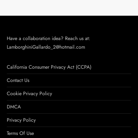
Have a collaboration idea? Reach us at:
LamborghiniGallardo_2@hotmail.com
California Consumer Privacy Act (CCPA)
Contact Us
Cookie Privacy Policy
DMCA
Privacy Policy
Terms Of Use