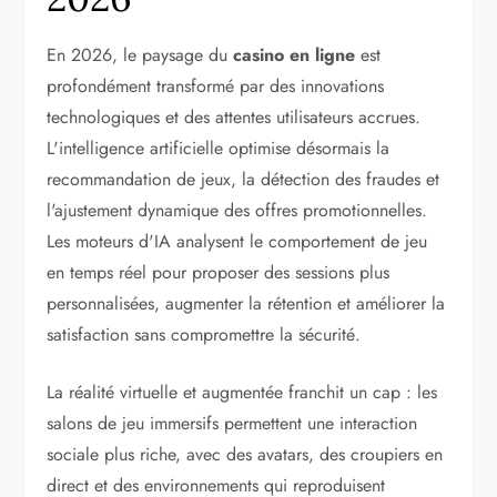
En 2026, le paysage du
casino en ligne
est
profondément transformé par des innovations
technologiques et des attentes utilisateurs accrues.
L'intelligence artificielle optimise désormais la
recommandation de jeux, la détection des fraudes et
l'ajustement dynamique des offres promotionnelles.
Les moteurs d'IA analysent le comportement de jeu
en temps réel pour proposer des sessions plus
personnalisées, augmenter la rétention et améliorer la
satisfaction sans compromettre la sécurité.
La réalité virtuelle et augmentée franchit un cap : les
salons de jeu immersifs permettent une interaction
sociale plus riche, avec des avatars, des croupiers en
direct et des environnements qui reproduisent