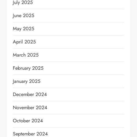
July 2025
June 2025
May 2025
April 2025
March 2025
February 2025
January 2025
December 2024
November 2024
October 2024
September 2024