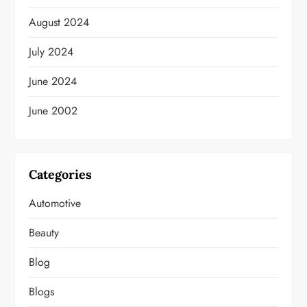
August 2024
July 2024
June 2024
June 2002
Categories
Automotive
Beauty
Blog
Blogs