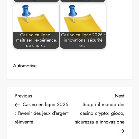
Casino en ligne :
Casino en ligne 2026 :
maîtriser l’expérience,
innovations, sécurité
du choix…
et…
Automotive
P
Previous
Next
Previous
Next
Post
Post
Casino en ligne 2026
Scopri il mondo dei
o
: l’avenir des jeux d’argent
casino crypto: gioco,
réinventé
sicurezza e innovazione
s
t