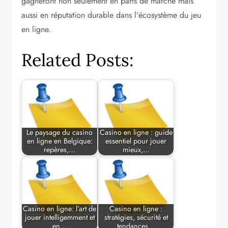
gagneront non seulement en parts de marché mais
aussi en réputation durable dans l'écosystème du jeu
en ligne.
Related Posts:
Le paysage du casino
Casino en ligne : guide
en ligne en Belgique:
essentiel pour jouer
repères,…
mieux,…
Casino en ligne: l’art de
Casino en ligne :
jouer intelligemment et
stratégies, sécurité et
en…
tendances…