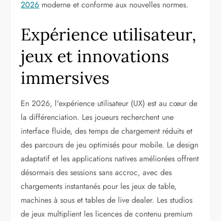
2026
moderne et conforme aux nouvelles normes.
Expérience utilisateur,
jeux et innovations
immersives
En 2026, l'expérience utilisateur (UX) est au cœur de
la différenciation. Les joueurs recherchent une
interface fluide, des temps de chargement réduits et
des parcours de jeu optimisés pour mobile. Le design
adaptatif et les applications natives améliorées offrent
désormais des sessions sans accroc, avec des
chargements instantanés pour les jeux de table,
machines à sous et tables de live dealer. Les studios
de jeux multiplient les licences de contenu premium