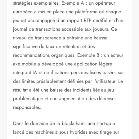
stratégies exemplaires. Exemple A : un opérateur
européen a mis en place une plateforme où chaque
jeu est accompagné d'un rapport RTP certifié et d'un
journal de transactions accessible aux joueurs. Ce
niveau de transparence a entraîné une hausse
significative du taux de rétention et des
recommandations organiques. Exemple B : un acteur
axé mobile a développé une application légère
intégrant IA et notifications personnalisées basées sur
des limites préalablement définies par l'utilisateur. Le
résultat a été une baisse des incidents liés au jeu
problématique et une augmentation des dépenses
responsables.
Dans le domaine de la blockchain, une start-up a
lancé des machines à sous hybrides avec tirage sur