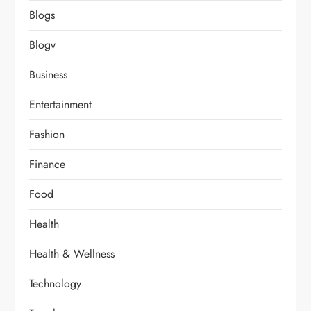
Blogs
Blogv
Business
Entertainment
Fashion
Finance
Food
Health
Health & Wellness
Technology