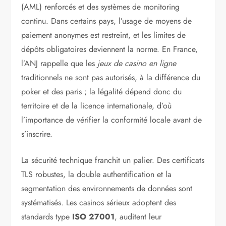
(AML) renforcés et des systèmes de monitoring
continu. Dans certains pays, l’usage de moyens de
paiement anonymes est restreint, et les limites de
dépôts obligatoires deviennent la norme. En France,
l’ANJ rappelle que les
jeux de casino en ligne
traditionnels ne sont pas autorisés, à la différence du
poker et des paris ; la légalité dépend donc du
territoire et de la licence internationale, d’où
l’importance de vérifier la conformité locale avant de
s’inscrire.
La sécurité technique franchit un palier. Des certificats
TLS robustes, la double authentification et la
segmentation des environnements de données sont
systématisés. Les casinos sérieux adoptent des
standards type
ISO 27001
, auditent leur