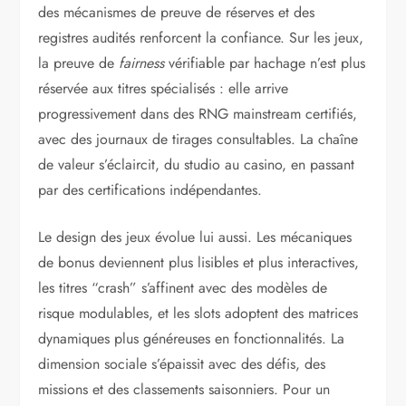
des mécanismes de preuve de réserves et des
registres audités renforcent la confiance. Sur les jeux,
la preuve de
fairness
vérifiable par hachage n’est plus
réservée aux titres spécialisés : elle arrive
progressivement dans des RNG mainstream certifiés,
avec des journaux de tirages consultables. La chaîne
de valeur s’éclaircit, du studio au casino, en passant
par des certifications indépendantes.
Le design des jeux évolue lui aussi. Les mécaniques
de bonus deviennent plus lisibles et plus interactives,
les titres “crash” s’affinent avec des modèles de
risque modulables, et les slots adoptent des matrices
dynamiques plus généreuses en fonctionnalités. La
dimension sociale s’épaissit avec des défis, des
missions et des classements saisonniers. Pour un