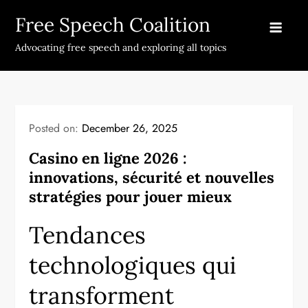
Skip
Free Speech Coalition
to
content
Advocating free speech and exploring all topics
Posted on:
December 26, 2025
Casino en ligne 2026 :
innovations, sécurité et nouvelles
stratégies pour jouer mieux
Tendances
technologiques qui
transforment