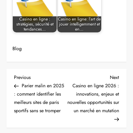
Casino en ligne :
Casino en ligne: l’art de
stratégies, sécurité et
jouer intelligemment et
tendances…
en…
Blog
P
Previous
Next
Previous
Next
Post
Post
Parier malin en 2025
Casino en ligne 2026 :
o
: comment identifier les
innovations, enjeux et
meilleurs sites de paris
nouvelles opportunités sur
s
sportifs sans se tromper
un marché en mutation
t
n