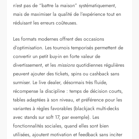
n’est pas de “battre la maison” systématiquement,
mais de maximiser la qualité de l’expérience tout en
réduisant les erreurs coûteuses.
Les formats modernes offrent des occasions
d’optimisation. Les tournois temporisés permettent de
convertir un petit buy-in en forte valeur de
divertissement, et les
missions
quotidiennes régulières
peuvent ajouter des tickets, spins ou cashback sans
surmiser. Le live dealer, désormais très fluide,
récompense la discipline : temps de décision courts,
tables adaptées à son niveau, et préférence pour les
variantes à règles favorables (blackjack multi-decks
avec stands sur soft 17, par exemple). Les
fonctionnalités sociales, quand elles sont bien
utilisées, ajoutent motivation et feedback sans inciter