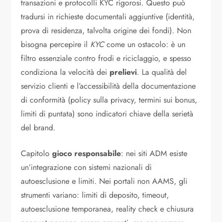
transazioni e protocolli KYC rigorosi. Questo può
tradursi in richieste documentali aggiuntive (identità,
prova di residenza, talvolta origine dei fondi). Non
bisogna percepire il
KYC
come un ostacolo: è un
filtro essenziale contro frodi e riciclaggio, e spesso
condiziona la velocità dei
prelievi
. La qualità del
servizio clienti e l’accessibilità della documentazione
di conformità (policy sulla privacy, termini sui bonus,
limiti di puntata) sono indicatori chiave della serietà
del brand.
Capitolo
gioco responsabile
: nei siti ADM esiste
un’integrazione con sistemi nazionali di
autoesclusione e limiti. Nei portali non AAMS, gli
strumenti variano: limiti di deposito, timeout,
autoesclusione temporanea, reality check e chiusura