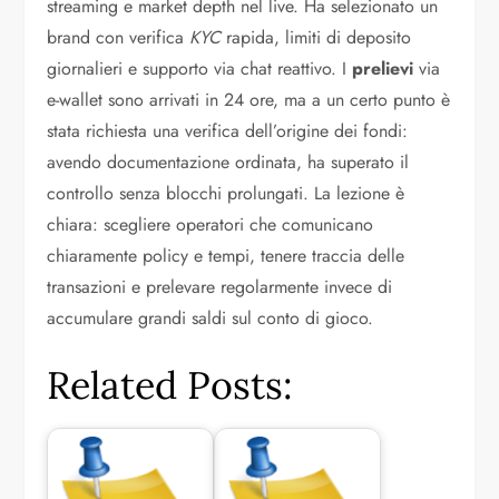
streaming e market depth nel live. Ha selezionato un
brand con verifica
KYC
rapida, limiti di deposito
giornalieri e supporto via chat reattivo. I
prelievi
via
e-wallet sono arrivati in 24 ore, ma a un certo punto è
stata richiesta una verifica dell’origine dei fondi:
avendo documentazione ordinata, ha superato il
controllo senza blocchi prolungati. La lezione è
chiara: scegliere operatori che comunicano
chiaramente policy e tempi, tenere traccia delle
transazioni e prelevare regolarmente invece di
accumulare grandi saldi sul conto di gioco.
Related Posts: