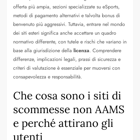
offerta più ampia, sezioni specializzate su eSports,
metodi di pagamento alternativi e talvolta bonus di
benvenuto più aggressivi. Tuttavia, entrare nel mondo
dei siti esteri significa anche accettare un quadro
normativo differente, con tutele e rischi che variano in
base alla giurisdizione della
licenza
. Comprendere
differenze, implicazioni legali, prassi di sicurezza e
criteri di valutazione è essenziale per muoversi con
consapevolezza e responsabilità.
Che cosa sono i siti di
scommesse non AAMS
e perché attirano gli
utenti