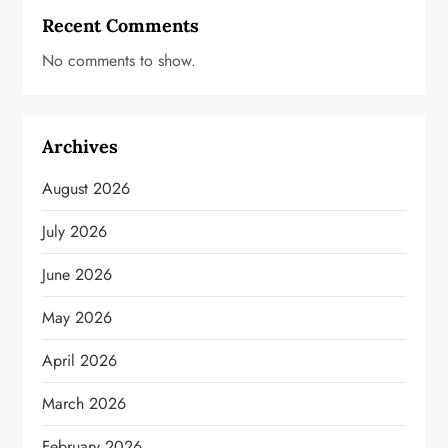
Recent Comments
No comments to show.
Archives
August 2026
July 2026
June 2026
May 2026
April 2026
March 2026
February 2026