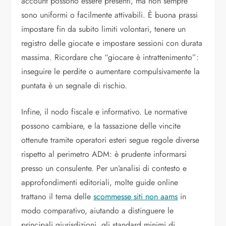
account possono essere presenti, ma non sempre
sono uniformi o facilmente attivabili. È buona prassi
impostare fin da subito limiti volontari, tenere un
registro delle giocate e impostare sessioni con durata
massima. Ricordare che “giocare è intrattenimento”:
inseguire le perdite o aumentare compulsivamente la
puntata è un segnale di rischio.
Infine, il nodo fiscale e informativo. Le normative
possono cambiare, e la tassazione delle vincite
ottenute tramite operatori esteri segue regole diverse
rispetto al perimetro ADM: è prudente informarsi
presso un consulente. Per un’analisi di contesto e
approfondimenti editoriali, molte guide online
trattano il tema delle
scommesse siti non aams
in
modo comparativo, aiutando a distinguere le
principali giurisdizioni, gli standard minimi di