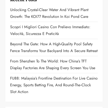
a
Unlocking Crystal-Clear Water And Vibrant Plant
Growth: The KOI77 Revolution In Koi Pond Care
t
Scopri I Migliori Casino Con Prelievo Immediato:
i
Velocità, Sicurezza E Praticità
o
Beyond The Gate: How A High-Quality Pool Safety
n
Fence Transforms Your Backyard Into A Secure Retreat
From Shenzhen To The World: How China’s TFT
Display Factories Are Shaping Every Screen You Use
FU88: Malaysia’s Frontline Destination For Live Casino
Energy, Sports Betting Fire, And Round‑the‑Clock
Slot Action