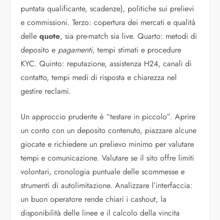
puntata qualificante, scadenze), politiche sui prelievi
e commissioni. Terzo: copertura dei mercati e qualità
delle
quote
, sia pre-match sia live. Quarto: metodi di
deposito e
pagamenti
, tempi stimati e procedure
KYC. Quinto: reputazione, assistenza H24, canali di
contatto, tempi medi di risposta e chiarezza nel
gestire reclami.
Un approccio prudente è “testare in piccolo”. Aprire
un conto con un deposito contenuto, piazzare alcune
giocate e richiedere un prelievo minimo per valutare
tempi e comunicazione. Valutare se il sito offre limiti
volontari, cronologia puntuale delle scommesse e
strumenti di autolimitazione. Analizzare l’interfaccia:
un buon operatore rende chiari i cashout, la
disponibilità delle linee e il calcolo della vincita