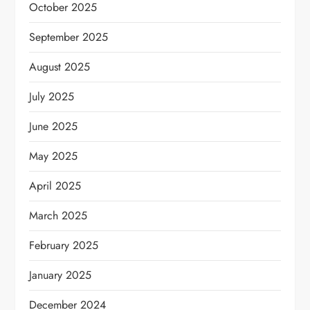
October 2025
September 2025
August 2025
July 2025
June 2025
May 2025
April 2025
March 2025
February 2025
January 2025
December 2024