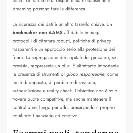
picchi di traffico e la disponibilità di statistiche e
streaming possono fare la differenza.
La sicurezza dei dati è un altro tassello chiave. Un
bookmaker non AAMS
affidabile impiega
protocolli di cifratura robusti, politiche di privacy
trasparenti e un approccio serio alla protezione dei
fondi. La segregazione dei capitali dei giocatori, se
prevista, rappresenta un plus. È altrettanto importante
la presenza di strumenti di
gioco responsabile
, come
limiti di deposito, di perdita e di sessione,
autoesclusione e reality check. L’obiettivo non è solo
trovare quote competitive, ma anche mantenere il
controllo nel lungo periodo, preservando il proprio
equilibrio finanziario ed emotivo.