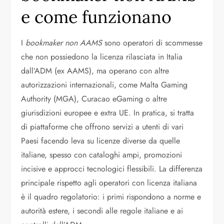
e come funzionano
I
bookmaker non AAMS
sono operatori di scommesse
che non possiedono la licenza rilasciata in Italia
dall’ADM (ex AAMS), ma operano con altre
autorizzazioni internazionali, come Malta Gaming
Authority (MGA), Curacao eGaming o altre
giurisdizioni europee e extra UE. In pratica, si tratta
di piattaforme che offrono servizi a utenti di vari
Paesi facendo leva su licenze diverse da quelle
italiane, spesso con cataloghi ampi, promozioni
incisive e approcci tecnologici flessibili. La differenza
principale rispetto agli operatori con licenza italiana
è il quadro regolatorio: i primi rispondono a norme e
autorità estere, i secondi alle regole italiane e ai