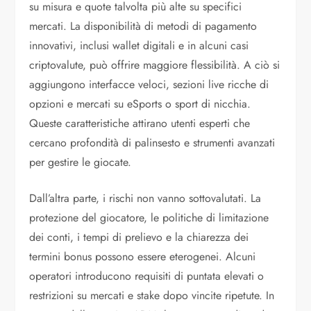
su misura e quote talvolta più alte su specifici
mercati. La disponibilità di metodi di pagamento
innovativi, inclusi wallet digitali e in alcuni casi
criptovalute, può offrire maggiore flessibilità. A ciò si
aggiungono interfacce veloci, sezioni live ricche di
opzioni e mercati su eSports o sport di nicchia.
Queste caratteristiche attirano utenti esperti che
cercano profondità di palinsesto e strumenti avanzati
per gestire le giocate.
Dall’altra parte, i rischi non vanno sottovalutati. La
protezione del giocatore, le politiche di limitazione
dei conti, i tempi di prelievo e la chiarezza dei
termini bonus possono essere eterogenei. Alcuni
operatori introducono requisiti di puntata elevati o
restrizioni su mercati e stake dopo vincite ripetute. In