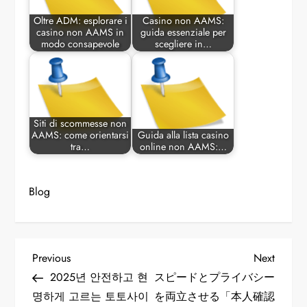
Oltre ADM: esplorare i
Casino non AAMS:
casino non AAMS in
guida essenziale per
modo consapevole
scegliere in…
Siti di scommesse non
AAMS: come orientarsi
Guida alla lista casino
tra…
online non AAMS:…
Blog
P
Previous
Next
Previous
Next
Post
Post
2025년 안전하고 현
スピードとプライバシー
o
명하게 고르는 토토사이
を両立させる「本人確認