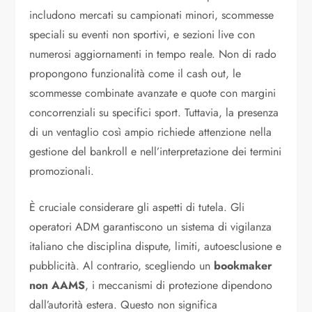
includono mercati su campionati minori, scommesse
speciali su eventi non sportivi, e sezioni live con
numerosi aggiornamenti in tempo reale. Non di rado
propongono funzionalità come il cash out, le
scommesse combinate avanzate e quote con margini
concorrenziali su specifici sport. Tuttavia, la presenza
di un ventaglio così ampio richiede attenzione nella
gestione del bankroll e nell’interpretazione dei termini
promozionali.
È cruciale considerare gli aspetti di tutela. Gli
operatori ADM garantiscono un sistema di vigilanza
italiano che disciplina dispute, limiti, autoesclusione e
pubblicità. Al contrario, scegliendo un
bookmaker
non AAMS
, i meccanismi di protezione dipendono
dall’autorità estera. Questo non significa