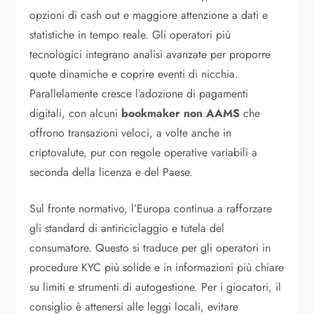
opzioni di cash out e maggiore attenzione a dati e
statistiche in tempo reale. Gli operatori più
tecnologici integrano analisi avanzate per proporre
quote dinamiche e coprire eventi di nicchia.
Parallelamente cresce l’adozione di pagamenti
digitali, con alcuni
bookmaker non AAMS
che
offrono transazioni veloci, a volte anche in
criptovalute, pur con regole operative variabili a
seconda della licenza e del Paese.
Sul fronte normativo, l’Europa continua a rafforzare
gli standard di antiriciclaggio e tutela del
consumatore. Questo si traduce per gli operatori in
procedure KYC più solide e in informazioni più chiare
su limiti e strumenti di autogestione. Per i giocatori, il
consiglio è attenersi alle leggi locali, evitare