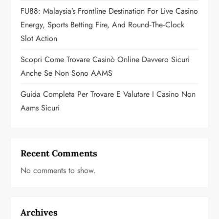
o
FU88: Malaysia’s Frontline Destination For Live Casino
n
Energy, Sports Betting Fire, And Round‑the‑Clock
Slot Action
Scopri Come Trovare Casinò Online Davvero Sicuri
Anche Se Non Sono AAMS
Guida Completa Per Trovare E Valutare I Casino Non
Aams Sicuri
Recent Comments
No comments to show.
Archives