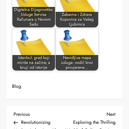
Digitalna Dijagnostika:
Usluge Servisa
Zabavna i Zdrava
Računara u Novom
Kupovina za Vašeg
Sadu
Ljubimca
Istanbul: grad koji
Nevidljiva mapa
miriše na začine, a
usluga: vodič kroz
bruji od istorije
provjerene…
Blog
P
Previous
Next
Previous
Next
Post
Post
Revolutionizing
Exploring the Thrilling
o