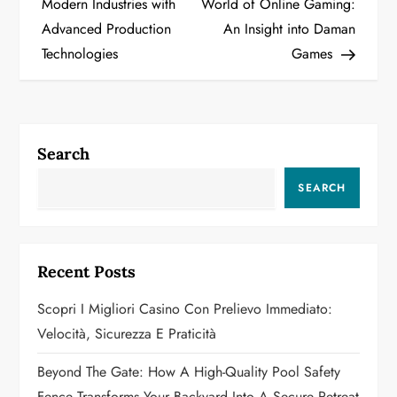
Modern Industries with
World of Online Gaming:
Advanced Production
An Insight into Daman
s
Technologies
Games
t
n
a
Search
v
SEARCH
i
g
Recent Posts
a
Scopri I Migliori Casino Con Prelievo Immediato:
Velocità, Sicurezza E Praticità
t
Beyond The Gate: How A High-Quality Pool Safety
i
Fence Transforms Your Backyard Into A Secure Retreat