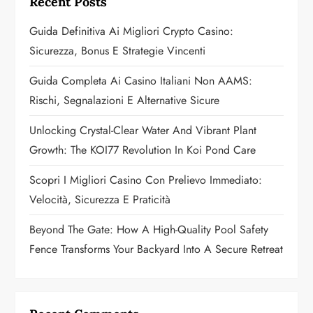
g
Recent Posts
a
Guida Definitiva Ai Migliori Crypto Casino:
Sicurezza, Bonus E Strategie Vincenti
t
Guida Completa Ai Casino Italiani Non AAMS:
i
Rischi, Segnalazioni E Alternative Sicure
o
Unlocking Crystal-Clear Water And Vibrant Plant
n
Growth: The KOI77 Revolution In Koi Pond Care
Scopri I Migliori Casino Con Prelievo Immediato:
Velocità, Sicurezza E Praticità
Beyond The Gate: How A High-Quality Pool Safety
Fence Transforms Your Backyard Into A Secure Retreat