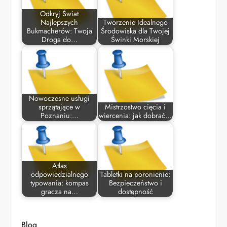
Odkryj Świat
Najlepszych
Tworzenie Idealnego
Bukmacherów: Twoja
Środowiska dla Twojej
Droga do…
Świnki Morskiej
Nowoczesne usługi
sprzątające w
Mistrzostwo cięcia i
Poznaniu:…
wiercenia: jak dobrać…
Atlas
odpowiedzialnego
Tabletki na poronienie:
typowania: kompas
Bezpieczeństwo i
gracza na…
dostępność
Blog