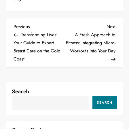
P
Previous
Next
Previous
Next
Post
Post
Transforming Lives:
A Fresh Approach to
o
Your Guide to Expert
Fitness: Integrating Micro-
Breast Care on the Gold
Workouts into Your Day
s
Coast
t
n
a
Search
v
SEARCH
i