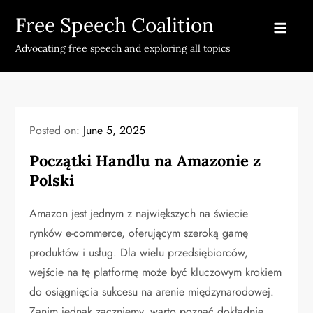
Skip
Free Speech Coalition
to
content
Advocating free speech and exploring all topics
Posted on:
June 5, 2025
Początki Handlu na Amazonie z
Polski
Amazon jest jednym z największych na świecie
rynków e-commerce, oferującym szeroką gamę
produktów i usług. Dla wielu przedsiębiorców,
wejście na tę platformę może być kluczowym krokiem
do osiągnięcia sukcesu na arenie międzynarodowej.
Zanim jednak zaczniemy, warto poznać dokładnie