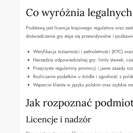
Co wyróżnia legalnyc
Podstawą jest licencja krajowego regulatora oraz zest
doświadczenie gry staje się przewidywalne i pozbawio
Weryfikacja tożsamości i pełnoletności (KYC) ora
Narzędzia odpowiedzialnej gry: limity stawek, cz
Przejrzyste regulaminy promocji i jasne zasady roz
Rozliczanie podatków u źródła i zgodność z pol
Wsparcie klienta w języku polskim oraz szybkie me
Jak rozpoznać podmiot 
Licencje i nadzór