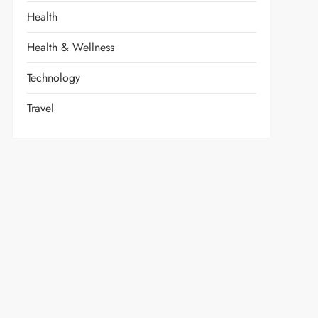
Health
Health & Wellness
Technology
Travel