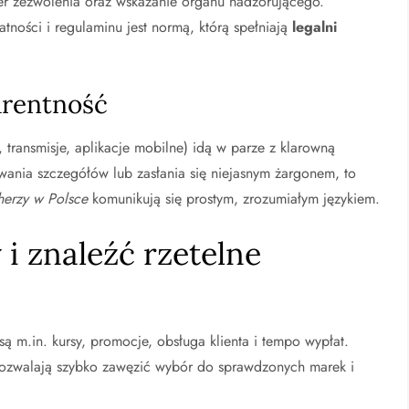
mer zezwolenia oraz wskazanie organu nadzorującego.
atności i regulaminu jest normą, którą spełniają
legalni
arentność
 transmisje, aplikacje mobilne) idą w parze z klarowną
awania szczegółów lub zasłania się niejasnym żargonem, to
herzy w Polsce
komunikują się prostym, zrozumiałym językiem.
i znaleźć rzetelne
ą m.in. kursy, promocje, obsługa klienta i tempo wypłat.
zwalają szybko zawęzić wybór do sprawdzonych marek i