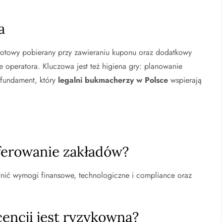
a
otowy pobierany przy zawieraniu kuponu oraz dodatkowy
e operatora. Kluczowa jest też higiena gry: planowanie
o fundament, który
legalni bukmacherzy w Polsce
wspierają
ferowanie zakładów?
ełnić wymogi finansowe, technologiczne i compliance oraz
encji jest ryzykowna?