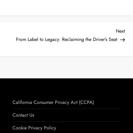
Nex
Next
Post
From Label to Legacy: Reclaiming the Driver’s Seat
California Consumer Privacy Act (CCPA)
Contact Us
Cookie Privacy Policy