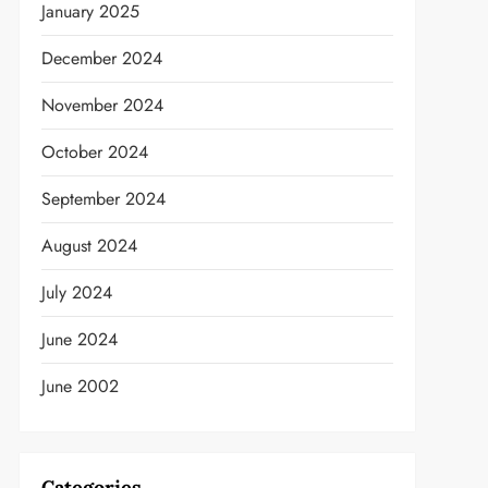
January 2025
December 2024
November 2024
October 2024
September 2024
August 2024
July 2024
June 2024
June 2002
Categories