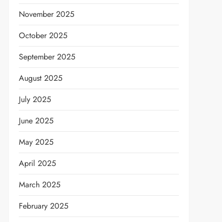
November 2025
October 2025
September 2025
August 2025
July 2025
June 2025
May 2025
April 2025
March 2025
February 2025