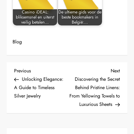
Casino iDEAL:
De ultieme gids voor de
bliksemsnel en uiterst
beste bookmakers in
veilig betalen…
België:…
Blog
P
Previous
Next
Previous
Next
Post
Post
Unlocking Elegance:
Discovering the Secret
o
A Guide to Timeless
Behind Pristine Linens:
Silver Jewelry
From Yellowing Towels to
s
Luxurious Sheets
t
n