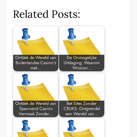
Related Posts:
Ontdek de Wereld van
De Onmogelijke
Buitenlandse Casino's
Uitdaging: Waarom
met…
'Mission…
Ontdek de Wereld van
Bet Sites Zonder
Spannend Casino
CRUKS: Ontgrendel
Vermaak Zonder…
een Wereld van…