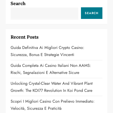
a
Search
v
SEARCH
i
g
Recent Posts
a
Guida Definitiva Ai Migliori Crypto Casino:
Sicurezza, Bonus E Strategie Vincenti
t
Guida Completa Ai Casino Italiani Non AAMS:
i
Rischi, Segnalazioni E Alternative Sicure
o
Unlocking Crystal-Clear Water And Vibrant Plant
n
Growth: The KOI77 Revolution In Koi Pond Care
Scopri I Migliori Casino Con Prelievo Immediato:
Velocità, Sicurezza E Praticità