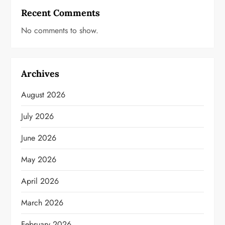
Recent Comments
No comments to show.
Archives
August 2026
July 2026
June 2026
May 2026
April 2026
March 2026
February 2026