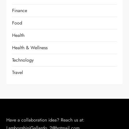
Finance
Food
Health
Health & Wellness
Technology
Travel
Have a collaboration idea? Reach us at:
LamborghiniGallardo_2@hotmail.com