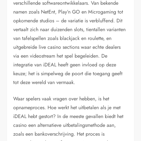
verschillende softwareontwikkelaars. Van bekende
namen zoals NetEnt, Play’n GO en Microgaming tot
opkomende studios – de variatie is verbluffend. Dit
vertaalt zich naar duizenden slots, tientallen varianten
van tafelspellen zoals blackjack en roulette, en
uitgebreide live casino sections waar echte dealers
via een videostream het spel begeleiden. De
integratie van iDEAL heeft geen invloed op deze
keuze; het is simpelweg de poort die toegang geeft
tot deze wereld van vermaak.
Waar spelers vaak vragen over hebben, is het
opnameproces. Hoe werkt het uitbetalen als je met
iDEAL hebt gestort? In de meeste gevallen biedt het
casino een alternatieve uitbetalingsmethode aan,
zoals een bankoverschrijving. Het proces is