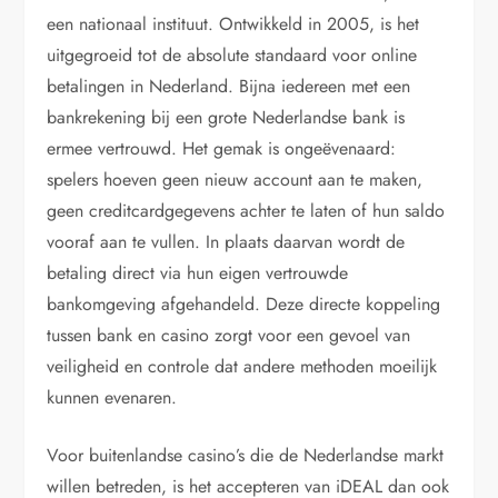
een nationaal instituut. Ontwikkeld in 2005, is het
uitgegroeid tot de absolute standaard voor online
betalingen in Nederland. Bijna iedereen met een
bankrekening bij een grote Nederlandse bank is
ermee vertrouwd. Het gemak is ongeëvenaard:
spelers hoeven geen nieuw account aan te maken,
geen creditcardgegevens achter te laten of hun saldo
vooraf aan te vullen. In plaats daarvan wordt de
betaling direct via hun eigen vertrouwde
bankomgeving afgehandeld. Deze directe koppeling
tussen bank en casino zorgt voor een gevoel van
veiligheid en controle dat andere methoden moeilijk
kunnen evenaren.
Voor buitenlandse casino’s die de Nederlandse markt
willen betreden, is het accepteren van iDEAL dan ook