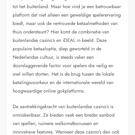
tot het buitenland. Maar hoe vind je een betrouwbaar
platform dat niet alleen een geweldige spelerervaring
biedt, maar ook de vertrouwde betaalmethoden van
thuis ondersteunt? Hier komt de combinatie van
buitenlandse casino’s en iDEAL in beeld. Deze
populaire betaaloptie, diep geworteld in de
Nederlandse cultuur, is steeds vaker een
doorslaggevende factor voor spelers die veilig en
snel willen storten. Het is de brug tussen de lokale
betalingsvoorkeur en de internationale wereld van
hoogwaardige online gokplatforms.
De aantrekkingskracht van buitenlandse casino’s is
onmiskenbaar. Ze bieden vaak een breder aanbod
van spellen, ruimere welkomstbonussen en
innovatieve features. Wanneer deze casino’s dan ook