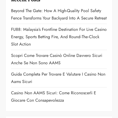
a
Beyond The Gate: How A High-Quality Pool Safety
Fence Transforms Your Backyard Into A Secure Retreat
t
FU88: Malaysia’s Frontline Destination For Live Casino
i
Energy, Sports Betting Fire, And Round‑the‑Clock
o
Slot Action
n
Scopri Come Trovare Casinò Online Davvero Sicuri
Anche Se Non Sono AAMS
Guida Completa Per Trovare E Valutare I Casino Non
Aams Sicuri
Casino Non AAMS Sicuri: Come Riconoscerli E
Giocare Con Consapevolezza