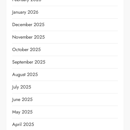
January 2026
December 2025
November 2025
October 2025
September 2025
August 2025
July 2025
June 2025
May 2025
April 2025