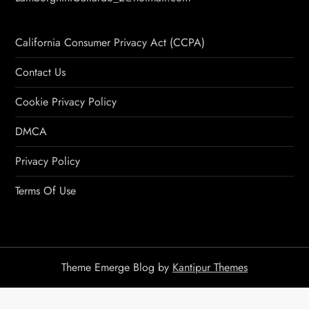
California Consumer Privacy Act (CCPA)
Contact Us
Cookie Privacy Policy
DMCA
Privacy Policy
Terms Of Use
Theme Emerge Blog by
Kantipur Themes