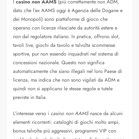
I
casino non AAMS
(più correttamente non ADM,
dato che l’ex AAMS oggi è Agenzia delle Dogane e
dei Monopoli) sono piattaforme di gioco che
operano con licenze rilasciate da autorità estere e
non dal regolatore italiano. In pratica, offrono slot,
tavoli live, giochi da tavolo e talvolta scommesse
sportive, pur non essendo inquadrati nel sistema di
concessioni nazionale. Questo non significa
automaticamente che siano illegali nel loro Paese di
licenza, ma indica che non sono vigilati da ADM e
quindi non si applicano le stesse regole e tutele
previste in Italia.
L’interesse verso i
casino non AAMS
nasce da alcuni
elementi ricorrenti: cataloghi di giochi molto ampi,
bonus talvolta più aggressivi, programmi VIP con