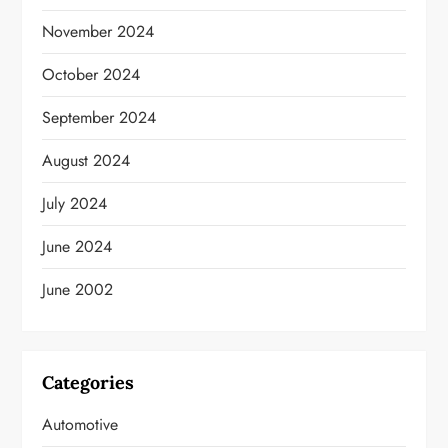
November 2024
October 2024
September 2024
August 2024
July 2024
June 2024
June 2002
Categories
Automotive