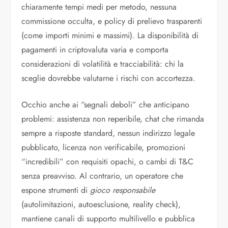
chiaramente tempi medi per metodo, nessuna
commissione occulta, e policy di prelievo trasparenti
(come importi minimi e massimi). La disponibilità di
pagamenti in criptovaluta varia e comporta
considerazioni di volatilità e tracciabilità: chi la
sceglie dovrebbe valutarne i rischi con accortezza.
Occhio anche ai “segnali deboli” che anticipano
problemi: assistenza non reperibile, chat che rimanda
sempre a risposte standard, nessun indirizzo legale
pubblicato, licenza non verificabile, promozioni
“incredibili” con requisiti opachi, o cambi di T&C
senza preavviso. Al contrario, un operatore che
espone strumenti di
gioco responsabile
(autolimitazioni, autoesclusione, reality check),
mantiene canali di supporto multilivello e pubblica