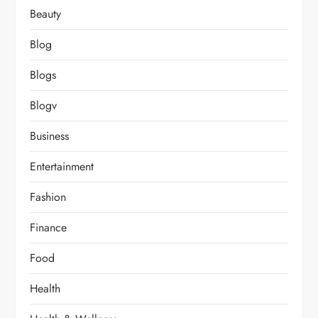
Beauty
Blog
Blogs
Blogv
Business
Entertainment
Fashion
Finance
Food
Health