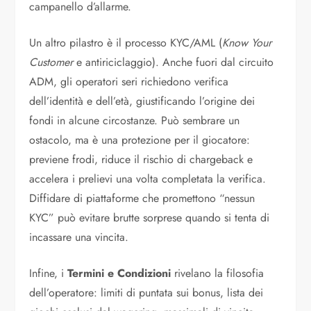
campanello d’allarme.
Un altro pilastro è il processo KYC/AML (
Know Your
Customer
e antiriciclaggio). Anche fuori dal circuito
ADM, gli operatori seri richiedono verifica
dell’identità e dell’età, giustificando l’origine dei
fondi in alcune circostanze. Può sembrare un
ostacolo, ma è una protezione per il giocatore:
previene frodi, riduce il rischio di chargeback e
accelera i prelievi una volta completata la verifica.
Diffidare di piattaforme che promettono “nessun
KYC” può evitare brutte sorprese quando si tenta di
incassare una vincita.
Infine, i
Termini e Condizioni
rivelano la filosofia
dell’operatore: limiti di puntata sui bonus, lista dei