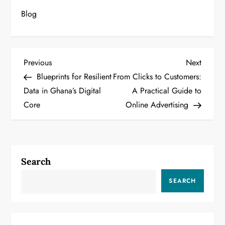
Blog
P
Previous
Next
Previous
Next
Post
Post
Blueprints for Resilient
From Clicks to Customers:
o
Data in Ghana’s Digital
A Practical Guide to
Core
Online Advertising
s
t
n
Search
a
SEARCH
v
i