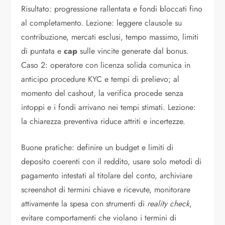
Risultato: progressione rallentata e fondi bloccati fino
al completamento. Lezione: leggere clausole su
contribuzione, mercati esclusi, tempo massimo, limiti
di puntata e
cap
sulle vincite generate dal bonus.
Caso 2: operatore con licenza solida comunica in
anticipo procedure KYC e tempi di prelievo; al
momento del cashout, la verifica procede senza
intoppi e i fondi arrivano nei tempi stimati. Lezione:
la chiarezza preventiva riduce attriti e incertezze.
Buone pratiche: definire un budget e limiti di
deposito coerenti con il reddito, usare solo metodi di
pagamento intestati al titolare del conto, archiviare
screenshot di termini chiave e ricevute, monitorare
attivamente la spesa con strumenti di
reality check
,
evitare comportamenti che violano i termini di