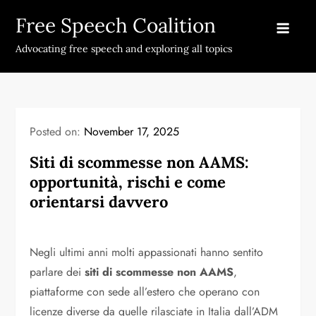
Skip
Free Speech Coalition
to
content
Advocating free speech and exploring all topics
Posted on:
November 17, 2025
Siti di scommesse non AAMS:
opportunità, rischi e come
orientarsi davvero
Negli ultimi anni molti appassionati hanno sentito
parlare dei
siti di scommesse non AAMS
,
piattaforme con sede all’estero che operano con
licenze diverse da quelle rilasciate in Italia dall’ADM