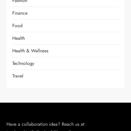
Fashion
Finance
Food
Health
Health & Wellness
Technology
Travel
Have a collaboration idea? Reach us at: