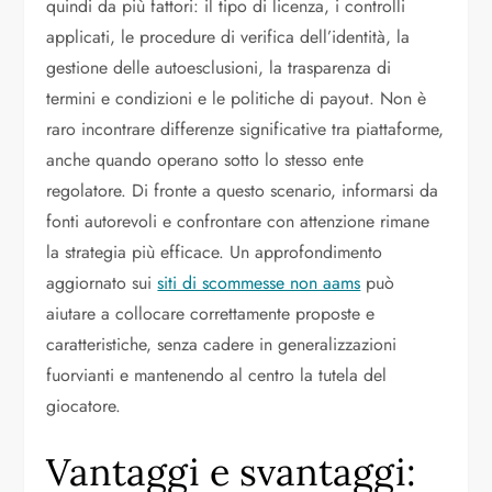
quindi da più fattori: il tipo di licenza, i controlli
applicati, le procedure di verifica dell’identità, la
gestione delle autoesclusioni, la trasparenza di
termini e condizioni e le politiche di payout. Non è
raro incontrare differenze significative tra piattaforme,
anche quando operano sotto lo stesso ente
regolatore. Di fronte a questo scenario, informarsi da
fonti autorevoli e confrontare con attenzione rimane
la strategia più efficace. Un approfondimento
aggiornato sui
siti di scommesse non aams
può
aiutare a collocare correttamente proposte e
caratteristiche, senza cadere in generalizzazioni
fuorvianti e mantenendo al centro la tutela del
giocatore.
Vantaggi e svantaggi: