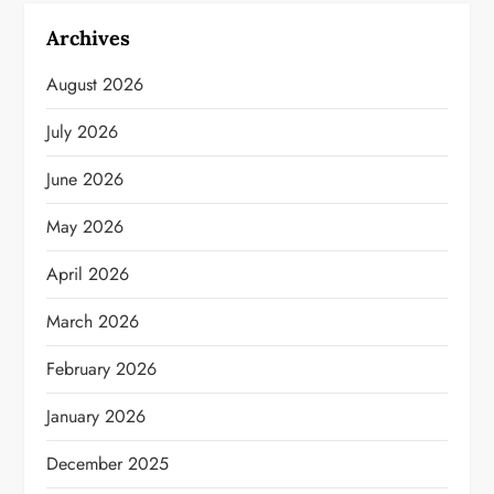
Archives
August 2026
July 2026
June 2026
May 2026
April 2026
March 2026
February 2026
January 2026
December 2025