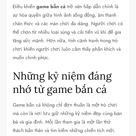
Điều khiến
game bắn cá
trở nên hấp dẫn chính là
sự hòa quyện giữa hình ảnh sống động, âm thanh
chân thực và các màn chơi đa dạng. Người chơi có
thể chọn từ nhiều loại súng và cải tiến vũ khí để gia
tăng sức mạnh. Hơn nữa, tính cạnh tranh trong trò
chơi khiến người chơi luôn cảm thấy phấn khích và
muốn chinh phục.
Những kỷ niệm đáng
nhớ từ game bắn cá
Game bắn cá không chỉ đơn thuần là một trò chơi
mà còn là nơi lưu giữ những kỷ niệm đẹp cùng bạn
bè và gia đình. Mỗi lần tham gia là một lần thử
thách bản thân và tìm kiếm những chiến tích mới.