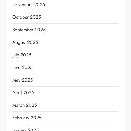
November 2025
October 2025
September 2025
August 2025
July 2025
June 2025
May 2025
April 2025
March 2025
February 2025
January 2025