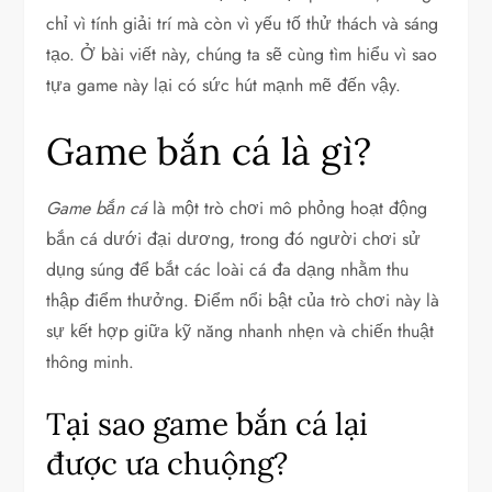
chỉ vì tính giải trí mà còn vì yếu tố thử thách và sáng
tạo. Ở bài viết này, chúng ta sẽ cùng tìm hiểu vì sao
tựa game này lại có sức hút mạnh mẽ đến vậy.
Game bắn cá là gì?
Game bắn cá
là một trò chơi mô phỏng hoạt động
bắn cá dưới đại dương, trong đó người chơi sử
dụng súng để bắt các loài cá đa dạng nhằm thu
thập điểm thưởng. Điểm nổi bật của trò chơi này là
sự kết hợp giữa kỹ năng nhanh nhẹn và chiến thuật
thông minh.
Tại sao game bắn cá lại
được ưa chuộng?