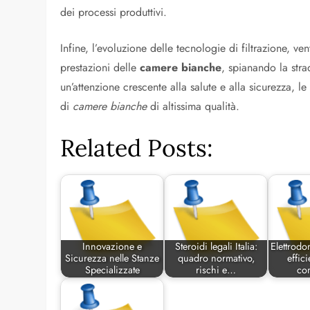
dei processi produttivi.
Infine, l’evoluzione delle tecnologie di filtrazione, v
prestazioni delle
camere bianche
, spianando la str
un’attenzione crescente alla salute e alla sicurezza, l
di
camere bianche
di altissima qualità.
Related Posts:
Innovazione e
Steroidi legali Italia:
Elettrodo
Sicurezza nelle Stanze
quadro normativo,
effic
Specializzate
rischi e…
co