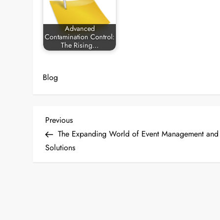
Advanced
Contamination Control:
The Rising…
Blog
P
Previous
Previous
Post
The Expanding World of Event Management and
o
Solutions
s
t
n