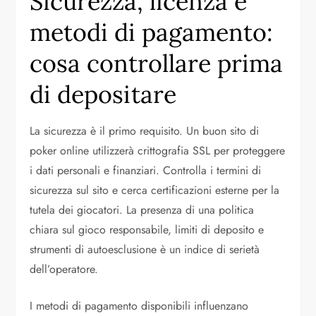
Sicurezza, licenza e
metodi di pagamento:
cosa controllare prima
di depositare
La sicurezza è il primo requisito. Un buon sito di
poker online utilizzerà crittografia SSL per proteggere
i dati personali e finanziari. Controlla i termini di
sicurezza sul sito e cerca certificazioni esterne per la
tutela dei giocatori. La presenza di una politica
chiara sul gioco responsabile, limiti di deposito e
strumenti di autoesclusione è un indice di serietà
dell’operatore.
I metodi di pagamento disponibili influenzano