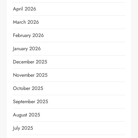
April 2026
March 2026
February 2026
January 2026
December 2025
November 2025
October 2025
September 2025
August 2025
July 2025