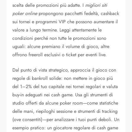
scelta delle promozioni più adatte. I
migliori siti
poker online
propongono pacchetti fedeltà, cashback
sui tornei e programmi VIP che possono aumentare il
valore a lungo termine. Leggi attentamente le
condizioni perché non tutte le promozioni sono
uguali: alcune premiano il volume di gioco, altre
offrono freeroll esclusivi o ticket per eventi live.
Dal punto di vista strategico, approccia il gioco con
regole di bankroll solide: non mettere in gioco più
del 1–2% del tuo capitale nei tornei regolari e valuta
buy-in adeguati nei cash game. Usa gli strumenti di
studio offerti da alcune poker room—come statistiche
delle mani, riepiloghi sessione e strumenti di tracking
(ove consentiti)—per analizzare i tuoi punti deboli. Un
esempio pratico: un giocatore regolare di cash game