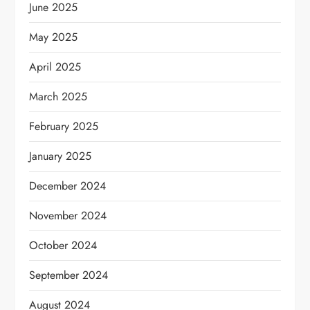
June 2025
May 2025
April 2025
March 2025
February 2025
January 2025
December 2024
November 2024
October 2024
September 2024
August 2024