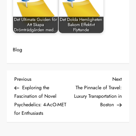
Det Ultimata Guiden för
Det Dolda Hemligheten
Att Skapa
Bakom Effektivt
Drömträdgården med…
Flyttande
Blog
P
Previous
Next
Previous
Next
Post
Post
Exploring the
The Pinnacle of Travel:
o
Fascination of Novel
Luxury Transportation in
Psychedelics: 4-AcO-MET
Boston
s
for Enthusiasts
t
n