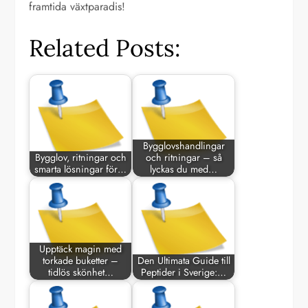
framtida växtparadis!
Related Posts:
Bygglovshandlingar
Bygglov, ritningar och
och ritningar – så
smarta lösningar för…
lyckas du med…
Upptäck magin med
torkade buketter –
Den Ultimata Guide till
tidlös skönhet…
Peptider i Sverige:…