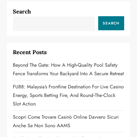
a
Search
v
SEARCH
i
g
Recent Posts
a
Beyond The Gate: How A High-Quality Pool Safety
Fence Transforms Your Backyard Into A Secure Retreat
t
FU88: Malaysia’s Frontline Destination For Live Casino
i
Energy, Sports Betting Fire, And Round‑the‑Clock
o
Slot Action
n
Scopri Come Trovare Casinò Online Davvero Sicuri
Anche Se Non Sono AAMS