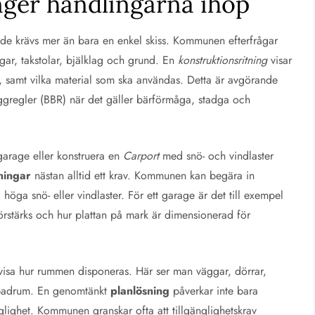
nger handlingarna ihop
ande krävs mer än bara en enkel skiss. Kommunen efterfrågar
ggar, takstolar, bjälklag och grund. En
konstruktionsritning
visar
r, samt vilka material som ska användas. Detta är avgörande
yggregler (BBR) när det gäller bärförmåga, stadga och
 garage eller konstruera en
Carport
med snö- och vindlaster
tningar
nästan alltid ett krav. Kommunen kan begära in
höga snö- eller vindlaster. För ett garage är det till exempel
 förstärks och hur plattan på mark är dimensionerad för
visa hur rummen disponeras. Här ser man väggar, dörrar,
h badrum. En genomtänkt
planlösning
påverkar inte bara
glighet. Kommunen granskar ofta att tillgänglighetskrav