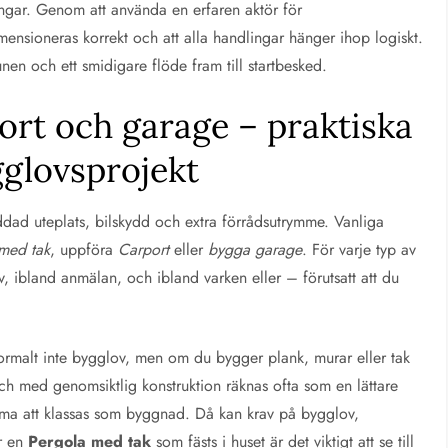
ningar. Genom att använda en erfaren aktör för
mensioneras korrekt och att alla handlingar hänger ihop logiskt.
nen och ett smidigare flöde fram till startbesked.
port och garage – praktiska
gglovsprojekt
ad uteplats, bilskydd och extra förrådsutrymme. Vanliga
med tak
, uppföra
Carport
eller
bygga garage
. För varje typ av
v, ibland anmälan, och ibland varken eller – förutsatt att du
ormalt inte bygglov, men om du bygger plank, murar eller tak
ch med genomsiktlig konstruktion räknas ofta som en lättare
mma att klassas som byggnad. Då kan krav på bygglov,
ör en
Pergola med tak
som fästs i huset är det viktigt att se till