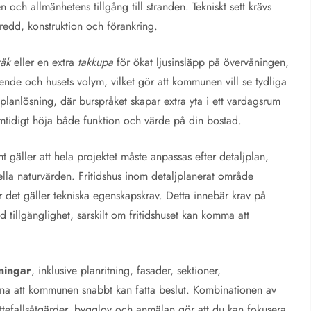
och allmänhetens tillgång till stranden. Tekniskt sett krävs
edd, konstruktion och förankring.
råk
eller en extra
takkupa
för ökat ljusinsläpp på övervåningen,
ende och husets volym, vilket gör att kommunen vill se tydliga
planlösning, där burspråket skapar extra yta i ett vardagsrum
samtidigt höja både funktion och värde på din bostad.
 gäller att hela projektet måste anpassas efter detaljplan,
ella naturvärden. Fritidshus inom detaljplanerat område
 det gäller tekniska egenskapskrav. Detta innebär krav på
 tillgänglighet, särskilt om fritidshuset kan komma att
ningar
, inklusive planritning, fasader, sektioner,
erna att kommunen snabbt kan fatta beslut. Kombinationen av
 attefallsåtgärder, bygglov och anmälan gör att du kan fokusera