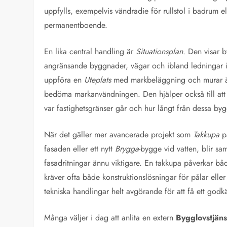
uppfylls, exempelvis vändradie för rullstol i badrum el
permanentboende.
En lika central handling är
Situationsplan
. Den visar 
angränsande byggnader, vägar och ibland ledningar 
uppföra en
Uteplats
med markbeläggning och murar är
bedöma markanvändningen. Den hjälper också till att 
var fastighetsgränser går och hur långt från dessa by
När det gäller mer avancerade projekt som
Takkupa
på
fasaden eller ett nytt
Brygga
-bygge vid vatten, blir 
fasadritningar ännu viktigare. En takkupa påverkar bå
kräver ofta både konstruktionslösningar för pålar eller 
tekniska handlingar helt avgörande för att få ett god
Många väljer i dag att anlita en extern
Bygglovstjäns