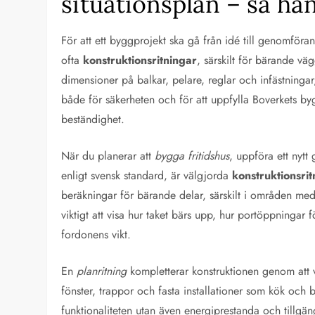
situationsplan – så hä
För att ett byggprojekt ska gå från idé till genomför
ofta
konstruktionsritningar
, särskilt för bärande vä
dimensioner på balkar, pelare, reglar och infästninga
både för säkerheten och för att uppfylla Boverkets b
beständighet.
När du planerar att
bygga fritidshus
, uppföra ett nytt
enligt svensk standard, är välgjorda
konstruktionsri
beräkningar för bärande delar, särskilt i områden med 
viktigt att visa hur taket bärs upp, hur portöppningar
fordonens vikt.
En
planritning
kompletterar konstruktionen genom att 
fönster, trappor och fasta installationer som kök oc
funktionaliteten utan även energiprestanda och tillgän