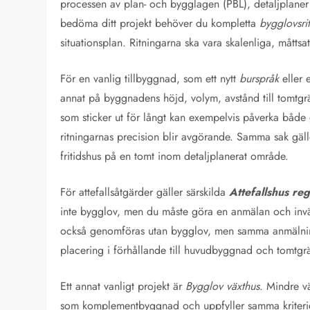
processen av plan- och bygglagen (PBL), detaljplane
bedöma ditt projekt behöver du kompletta
bygglovsri
situationsplan. Ritningarna ska vara skalenliga, måttsa
För en vanlig tillbyggnad, som ett nytt
burspråk
eller
annat på byggnadens höjd, volym, avstånd till tomtgr
som sticker ut för långt kan exempelvis påverka både g
ritningarnas precision blir avgörande. Samma sak gäl
fritidshus på en tomt inom detaljplanerat område.
För attefallsåtgärder gäller särskilda
Attefallshus reg
inte bygglov, men du måste göra en anmälan och inv
också genomföras utan bygglov, men samma anmälningspl
placering i förhållande till huvudbyggnad och tomtgr
Ett annat vanligt projekt är
Bygglov växthus
. Mindre v
som komplementbyggnad och uppfyller samma kriterier s