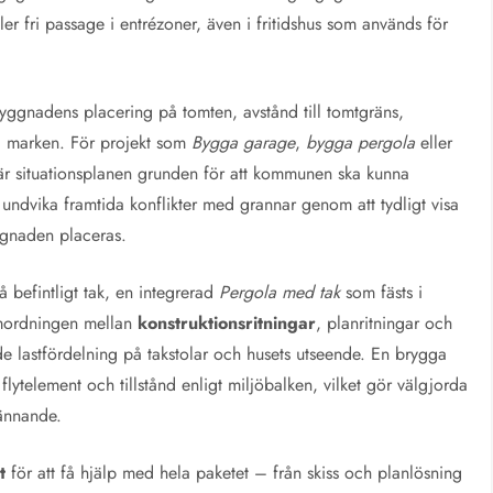
ler fri passage i entrézoner, även i fritidshus som används för
byggnadens placering på tomten, avstånd till tomtgräns,
i marken. För projekt som
Bygga garage
,
bygga pergola
eller
 situationsplanen grunden för att kommunen ska kunna
undvika framtida konflikter med grannar genom att tydligt visa
ggnaden placeras.
 befintligt tak, en integrerad
Pergola med tak
som fästs i
samordningen mellan
konstruktionsritningar
, planritningar och
de lastfördelning på takstolar och husets utseende. En brygga
flytelement och tillstånd enligt miljöbalken, vilket gör välgjorda
kännande.
t
för att få hjälp med hela paketet – från skiss och planlösning