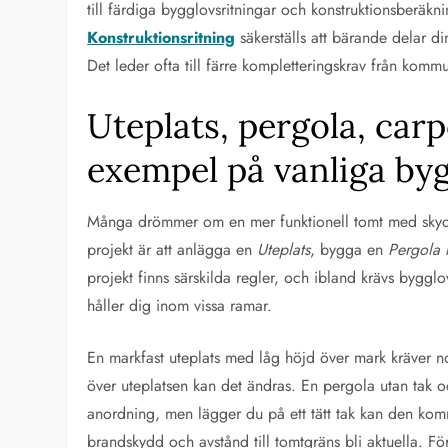
till färdiga bygglovsritningar och konstruktionsberäk
Konstruktionsritning
säkerställs att bärande delar di
Det leder ofta till färre kompletteringskrav från kommu
Uteplats, pergola, car
exempel på vanliga by
Många drömmer om en mer funktionell tomt med skydd
projekt är att anlägga en
Uteplats
, bygga en
Pergola 
projekt finns särskilda regler, och ibland krävs bygglo
håller dig inom vissa ramar.
En markfast uteplats med låg höjd över mark kräver n
över uteplatsen kan det ändras. En pergola utan tak o
anordning, men lägger du på ett tätt tak kan den ko
brandskydd och avstånd till tomtgräns bli aktuella. F