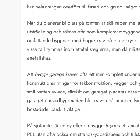
hur belastningen överförs till fasad och grund, något 
När du planerar bilplats på tomten är skillnaden mel
utsträckning och räknas ofta som komplementbyggnad, 
omfattande byggnad med högre krav på brandskydd, v
vissa fall rymmas inom attefallsreglerna, men då måst
attefallshus.
Att
bygga garage
kräver ofta ett mer komplett under
konstruktionsritningar för takkonstruktion, väggar o
smältvatten avleds, särskilt om garaget placeras nära t
garaget i huvudbyggnaden blir kraven på brandcells
bostadsdel särskilt viktiga.
På sjötomter är en ny eller ombyggd
Brygga
ett annat
PBL utan ofta också om strandskyddsdispens och tills