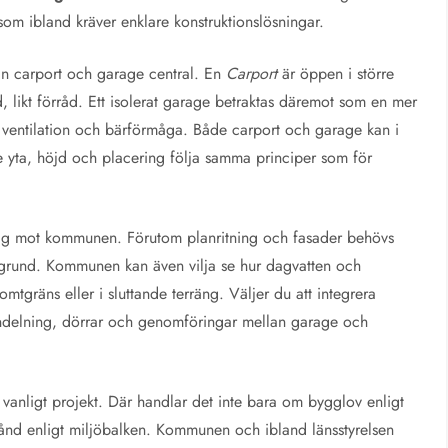
som ibland kräver enklare konstruktionslösningar.
lan carport och garage central. En
Carport
är öppen i större
likt förråd. Ett isolerat garage betraktas däremot som en mer
entilation och bärförmåga. Både carport och garage kan i
e yta, höjd och placering följa samma principer som för
lag mot kommunen. Förutom planritning och fasader behövs
ch grund. Kommunen kan även vilja se hur dagvatten och
omtgräns eller i sluttande terräng. Väljer du att integrera
indelning, dörrar och genomföringar mellan garage och
 vanligt projekt. Där handlar det inte bara om bygglov enligt
tånd enligt miljöbalken. Kommunen och ibland länsstyrelsen