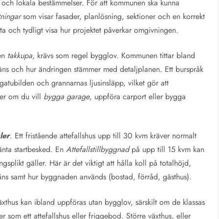
r och lokala bestämmelser. För att kommunen ska kunna
tningar
som visar fasader, planlösning, sektioner och en korrekt
tta och tydligt visa hur projektet påverkar omgivningen.
 en
takkupa
, krävs som regel bygglov. Kommunen tittar bland
äns och hur ändringen stämmer med detaljplanen. Ett burspråk
atubilden och grannarnas ljusinsläpp, vilket gör att
ler om du vill
bygga garage
, uppföra carport eller bygga
ler
. Ett fristående attefallshus upp till 30 kvm kräver normalt
änta startbesked. En
Attefallstillbyggnad
på upp till 15 kvm kan
ikt gäller. Här är det viktigt att hålla koll på totalhöjd,
äns samt hur byggnaden används (bostad, förråd, gästhus).
äxthus kan ibland uppföras utan bygglov, särskilt om de klassas
om ett attefallshus eller friggebod. Större växthus, eller