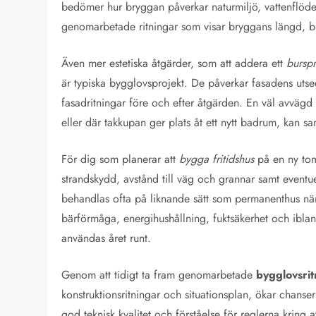
bedömer hur bryggan påverkar naturmiljö, vattenflöden 
genomarbetade ritningar som visar bryggans längd, br
Även mer estetiska åtgärder, som att addera ett
bursp
är typiska bygglovsprojekt. De påverkar fasadens utse
fasadritningar före och efter åtgärden. En väl avvägd 
eller där takkupan ger plats åt ett nytt badrum, kan 
För dig som planerar att
bygga fritidshus
på en ny tomt
strandskydd, avstånd till väg och grannar samt eventu
behandlas ofta på liknande sätt som permanenthus när
bärförmåga, energihushållning, fuktsäkerhet och ibland
användas året runt.
Genom att tidigt ta fram genomarbetade
bygglovsrit
konstruktionsritningar och situationsplan, ökar chans
god teknisk kvalitet och förståelse för reglerna kring