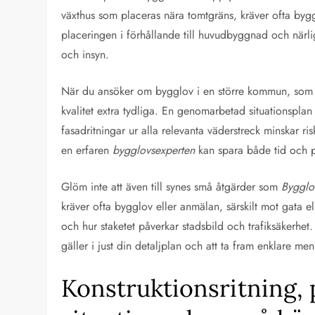
växthus som placeras nära tomtgräns, kräver ofta by
placeringen i förhållande till huvudbyggnad och närli
och insyn.
När du ansöker om bygglov i en större kommun, som 
kvalitet extra tydliga. En genomarbetad situationspla
fasadritningar ur alla relevanta väderstreck minskar ri
en erfaren
bygglovsexperten
kan spara både tid och pen
Glöm inte att även till synes små åtgärder som
Bygglo
kräver ofta bygglov eller anmälan, särskilt mot gata
och hur staketet påverkar stadsbild och trafiksäkerhet. 
gäller i just din detaljplan och att ta fram enklare men
Konstruktionsritning, 