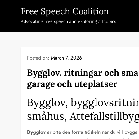
Skip
Free Speech Coalition
to
content
Advocating free speech and exploring all topics
Posted on:
March 7, 2026
Bygglov, ritningar och smar
garage och uteplatser
Bygglov, bygglovsritni
småhus, Attefallstillb
Bygglov
är ofta den första tröskeln när du vill bygga