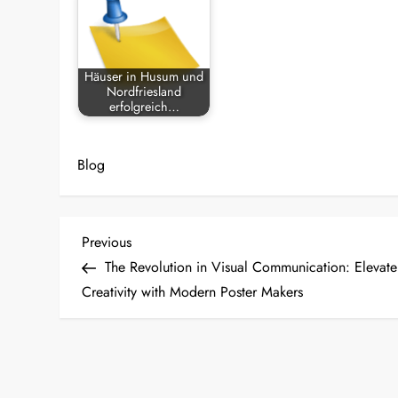
Häuser in Husum und
Nordfriesland
erfolgreich…
Blog
P
Previous
Previous
Post
The Revolution in Visual Communication: Elevate
o
Creativity with Modern Poster Makers
s
t