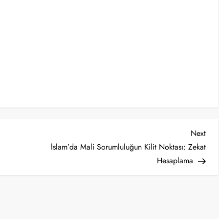
Nex
Next
Post
İslam’da Mali Sorumluluğun Kilit Noktası: Zekat
Hesaplama