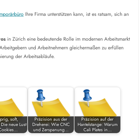
mporärbüro
Ihre Firma unterstützen kann, ist es ratsam, sich an
ros
in Zürich eine bedeutende Rolle im modernen Arbeitsmarkt
 Arbeitgebern und Arbeitnehmern gleichermaßen zu erfüllen
ierung der Arbeitsabläufe.
rig, soft,
Präzision aus der
Präzision auf der
 Die neue Lust
Dreherei: Wie CNC
Hantelstange: Warum
 Cookies…
und Zerspanung…
Cali Plates in…