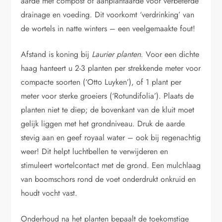
aarde met compost of aanplantaarde voor verbeterde
drainage en voeding. Dit voorkomt ‘verdrinking’ van
de wortels in natte winters – een veelgemaakte fout!
Afstand is koning bij
Laurier planten
. Voor een dichte
haag hanteert u 2-3 planten per strekkende meter voor
compacte soorten (‘Otto Luyken’), of 1 plant per
meter voor sterke groeiers (‘Rotundifolia’). Plaats de
planten niet te diep; de bovenkant van de kluit moet
gelijk liggen met het grondniveau. Druk de aarde
stevig aan en geef royaal water – ook bij regenachtig
weer! Dit helpt luchtbellen te verwijderen en
stimuleert wortelcontact met de grond. Een mulchlaag
van boomschors rond de voet onderdrukt onkruid en
houdt vocht vast.
Onderhoud na het planten bepaalt de toekomstige