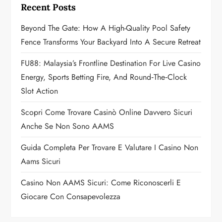
Recent Posts
g
Beyond The Gate: How A High-Quality Pool Safety
a
Fence Transforms Your Backyard Into A Secure Retreat
t
FU88: Malaysia’s Frontline Destination For Live Casino
Energy, Sports Betting Fire, And Round‑the‑Clock
i
Slot Action
o
Scopri Come Trovare Casinò Online Davvero Sicuri
n
Anche Se Non Sono AAMS
Guida Completa Per Trovare E Valutare I Casino Non
Aams Sicuri
Casino Non AAMS Sicuri: Come Riconoscerli E
Giocare Con Consapevolezza