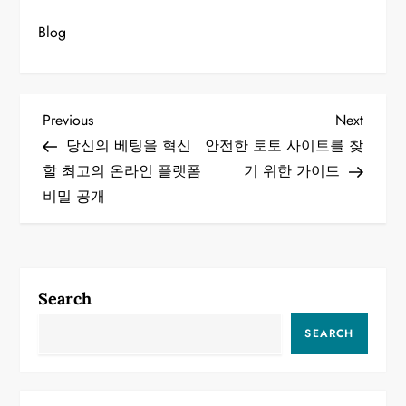
Blog
P
Previous
Next
Previous
Next
Post
Post
당신의 베팅을 혁신
안전한 토토 사이트를 찾
o
할 최고의 온라인 플랫폼
기 위한 가이드
비밀 공개
s
t
n
Search
a
SEARCH
v
i