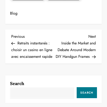
Blog
P
Previous
Next
Previous
Next
Post
Post
Retraits instantanés :
Inside the Market and
o
choisir un casino en ligne
Debate Around Modern
avec encaissement rapide
DIY Handgun Frames
s
t
n
Search
a
SEARCH
v