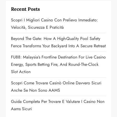
i
Recent Posts
g
Scopri I Migliori Casino Con Prelievo Immediato:
a
Velocità, Sicurezza E Praticità
t
Beyond The Gate: How A High-Quality Pool Safety
Fence Transforms Your Backyard Into A Secure Retreat
i
FU88: Malaysia’s Frontline Destination For Live Casino
o
Energy, Sports Betting Fire, And Round‑the‑Clock
n
Slot Action
Scopri Come Trovare Casinò Online Davvero Sicuri
Anche Se Non Sono AAMS
Guida Completa Per Trovare E Valutare I Casino Non
Aams Sicuri