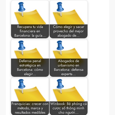
Recupera tu vida
Cómo elegir y sacar
financiera en
provecho del mejor
Barcelona: la guía…
abogado de…
Defensa penal
Abogados de
estratégica en
urbanismo en
Barcelona: cómo
Barcelona: defensa
elegir…
experta…
Franquicias: crecer con
Winbook: Bệ phóng cá
método, marca y
cược số thông minh
resultados medibles
cho người…