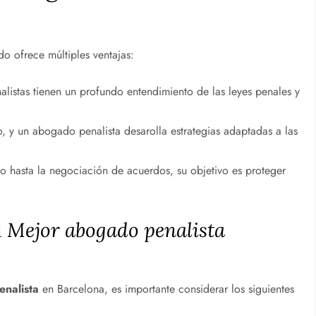
o ofrece múltiples ventajas:
istas tienen un profundo entendimiento de las leyes penales y
 y un abogado penalista desarolla estrategias adaptadas a las
o hasta la negociación de acuerdos, su objetivo es proteger
l
Mejor abogado penalista
nalista
en Barcelona, es importante considerar los siguientes