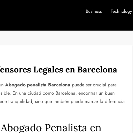
Business
Technology
fensores Legales en Barcelona
 un
Abogado penalista Barcelona
puede ser crucial para
posible. En una ciudad como Barcelona, encontrar un buen
ce tranquilidad, sino que también puede marcar la diferencia
 Abogado Penalista en