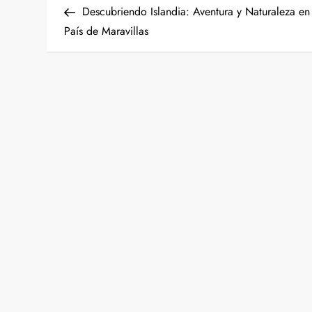
Post
Descubriendo Islandia: Aventura y Naturaleza en
o
País de Maravillas
s
t
n
a
v
i
g
a
t