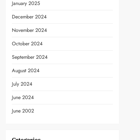
January 2025
December 2024
November 2024
October 2024
September 2024
August 2024
July 2024
June 2024
June 2002
t
Categories