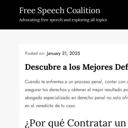
Skip
Free Speech Coalition
to
content
Advocating free speech and exploring all topics
Posted on:
January 31, 2025
Descubre a los Mejores De
Cuando te enfrentas a un proceso penal, contar con
asegurar tus derechos y obtener el mejor resultado 
abogado especializado en derecho penal no solo ofre
en el veredicto de tu caso.
¿Por qué Contratar un