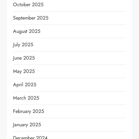
October 2025
September 2025
August 2025
July 2025
June 2025
May 2025
April 2025
March 2025
February 2025
January 2025
December 2024