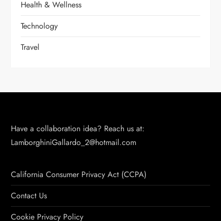
Health & Wellness
Technology
Travel
Have a collaboration idea? Reach us at:
LamborghiniGallardo_2@hotmail.com
California Consumer Privacy Act (CCPA)
Contact Us
Cookie Privacy Policy