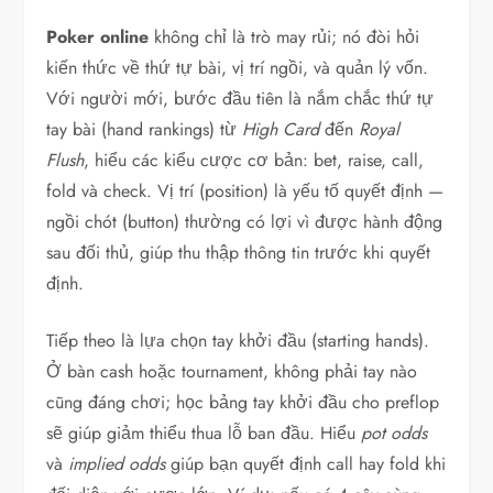
Poker online
không chỉ là trò may rủi; nó đòi hỏi
kiến thức về thứ tự bài, vị trí ngồi, và quản lý vốn.
Với người mới, bước đầu tiên là nắm chắc thứ tự
tay bài (hand rankings) từ
High Card
đến
Royal
Flush
, hiểu các kiểu cược cơ bản: bet, raise, call,
fold và check. Vị trí (position) là yếu tố quyết định —
ngồi chót (button) thường có lợi vì được hành động
sau đối thủ, giúp thu thập thông tin trước khi quyết
định.
Tiếp theo là lựa chọn tay khởi đầu (starting hands).
Ở bàn cash hoặc tournament, không phải tay nào
cũng đáng chơi; học bảng tay khởi đầu cho preflop
sẽ giúp giảm thiểu thua lỗ ban đầu. Hiểu
pot odds
và
implied odds
giúp bạn quyết định call hay fold khi