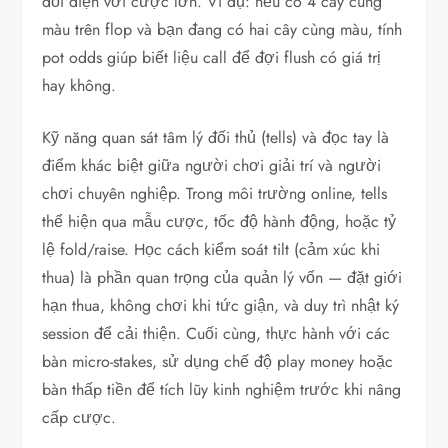
đối diện với cược lớn. Ví dụ: nếu có 4 cây cùng
màu trên flop và bạn đang có hai cây cùng màu, tính
pot odds giúp biết liệu call để đợi flush có giá trị
hay không.
Kỹ năng quan sát tâm lý đối thủ (tells) và đọc tay là
điểm khác biệt giữa người chơi giải trí và người
chơi chuyên nghiệp. Trong môi trường online, tells
thể hiện qua mẫu cược, tốc độ hành động, hoặc tỷ
lệ fold/raise. Học cách kiểm soát tilt (cảm xúc khi
thua) là phần quan trọng của quản lý vốn — đặt giới
hạn thua, không chơi khi tức giận, và duy trì nhật ký
session để cải thiện. Cuối cùng, thực hành với các
bàn micro-stakes, sử dụng chế độ play money hoặc
bàn thấp tiền để tích lũy kinh nghiệm trước khi nâng
cấp cược.