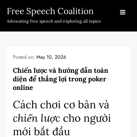
Skip
Free Speech Coalition
to
content
Advocating free speech and exploring all topics
Posted on:
May 10, 2026
Chiến lược và hướng dẫn toàn
diện để thắng lợi trong poker
online
Cách chơi cơ bản và
chiến lược
cho người
mới bắt đầu