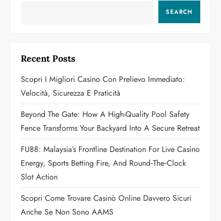
v
SEARCH
i
g
Recent Posts
a
Scopri I Migliori Casino Con Prelievo Immediato:
Velocità, Sicurezza E Praticità
t
Beyond The Gate: How A High-Quality Pool Safety
i
Fence Transforms Your Backyard Into A Secure Retreat
o
FU88: Malaysia’s Frontline Destination For Live Casino
n
Energy, Sports Betting Fire, And Round‑the‑Clock
Slot Action
Scopri Come Trovare Casinò Online Davvero Sicuri
Anche Se Non Sono AAMS