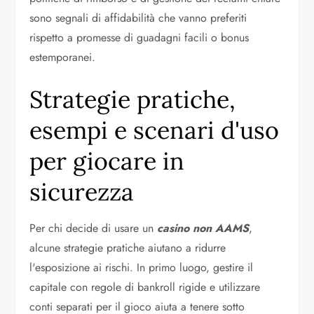
sono segnali di affidabilità che vanno preferiti
rispetto a promesse di guadagni facili o bonus
estemporanei.
Strategie pratiche,
esempi e scenari d'uso
per giocare in
sicurezza
Per chi decide di usare un
casino non AAMS
,
alcune strategie pratiche aiutano a ridurre
l'esposizione ai rischi. In primo luogo, gestire il
capitale con regole di bankroll rigide e utilizzare
conti separati per il gioco aiuta a tenere sotto