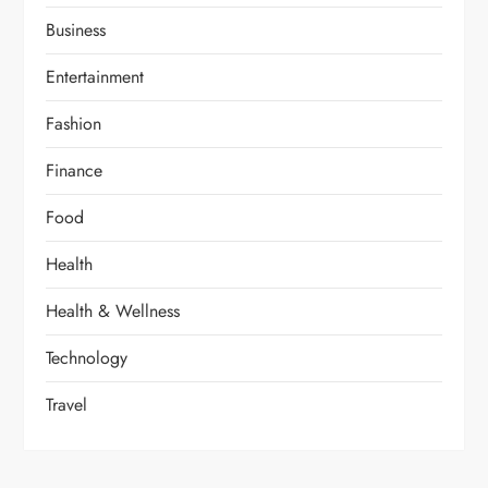
Business
Entertainment
Fashion
Finance
Food
Health
Health & Wellness
Technology
Travel