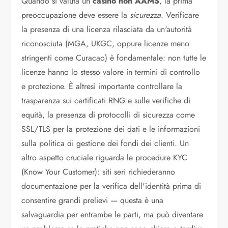
Quando si valuta un
casino non AAMS
, la prima
preoccupazione deve essere la
sicurezza
. Verificare
la presenza di una licenza rilasciata da un'autorità
riconosciuta (MGA, UKGC, oppure licenze meno
stringenti come Curacao) è fondamentale: non tutte le
licenze hanno lo stesso valore in termini di controllo
e protezione. È altresì importante controllare la
trasparenza sui certificati RNG e sulle verifiche di
equità, la presenza di protocolli di sicurezza come
SSL/TLS per la protezione dei dati e le informazioni
sulla politica di gestione dei fondi dei clienti. Un
altro aspetto cruciale riguarda le procedure KYC
(Know Your Customer): siti seri richiederanno
documentazione per la verifica dell'identità prima di
consentire grandi prelievi — questa è una
salvaguardia per entrambe le parti, ma può diventare