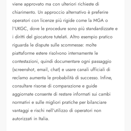
viene approvato ma con ulteriori richieste di
chiarimento. Un approccio alternativo è preferire
operatori con licenze più rigide come la MGA o
l'UKGC, dove le procedure sono più standardizzate e
i diritti del giocatore tutelati. Altro esempio pratico
riguarda le dispute sulle scommesse: molte
piattaforme estere risolvono internamente le
contestazioni, quindi documentare ogni passaggio
(screenshot, email, chat) e usare canali ufficiali di
reclamo aumenta le probabilità di successo. Infine,
consultare risorse di comparazione e guide
aggiornate consente di restare informati sui cambi
normativi e sulle migliori pratiche per bilanciare
vantaggi e rischi nell'utilizzo di operatori non
autorizzati in Italia.