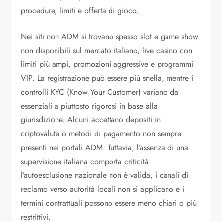
procedure, limiti e offerta di gioco.
Nei siti non ADM si trovano spesso slot e game show
non disponibili sul mercato italiano, live casino con
limiti più ampi, promozioni aggressive e programmi
VIP. La registrazione può essere più snella, mentre i
controlli KYC (Know Your Customer) variano da
essenziali a piuttosto rigorosi in base alla
giurisdizione. Alcuni accettano depositi in
criptovalute o metodi di pagamento non sempre
presenti nei portali ADM. Tuttavia, l’assenza di una
supervisione italiana comporta criticità:
l’autoesclusione nazionale non è valida, i canali di
reclamo verso autorità locali non si applicano e i
termini contrattuali possono essere meno chiari o più
restrittivi.