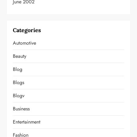
June 2002
Categories
Automotive
Beauty
Blog
Blogs
Blogv
Business
Entertainment
Fashion