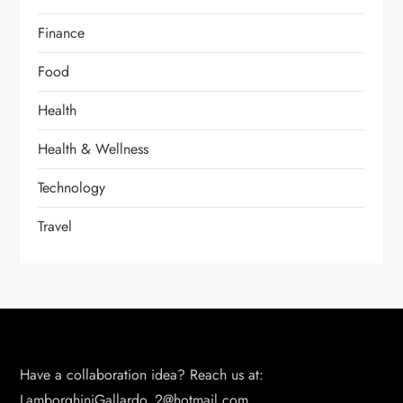
Finance
Food
Health
Health & Wellness
Technology
Travel
Have a collaboration idea? Reach us at:
LamborghiniGallardo_2@hotmail.com