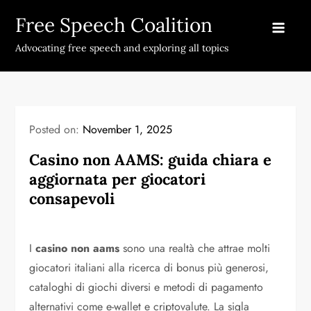
Skip
Free Speech Coalition
to
content
Advocating free speech and exploring all topics
Posted on:
November 1, 2025
Casino non AAMS: guida chiara e
aggiornata per giocatori
consapevoli
I
casino non aams
sono una realtà che attrae molti
giocatori italiani alla ricerca di bonus più generosi,
cataloghi di giochi diversi e metodi di pagamento
alternativi come e-wallet e criptovalute. La sigla