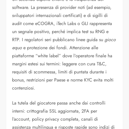
software. La presenza di provider noti (ad esempio,
sviluppatori internazionali certificati) e di sigilli di
audit come eCOGRA, iTech Labs o GLI rappresenta
un segnale positivo, perché implica test su RNG e
RTP. I regolatori seri pubblicano linee guida su
gioco
equo
e protezione dei fondi. Attenzione alle
piattaforme “white label” dove l’operatore finale ha
margini estesi sui termini: leggere con cura T&C,
requisiti di scommessa, limiti di puntata durante i
bonus, restrizioni per Paese e norme KYC evita molti
contenziosi.
La tutela del giocatore passa anche dai controlli
interni: crittografia SSL aggiornata, 2FA per
l’account, policy privacy completa, canali di
assistenza multilingua e risposte rapide sono indizi di