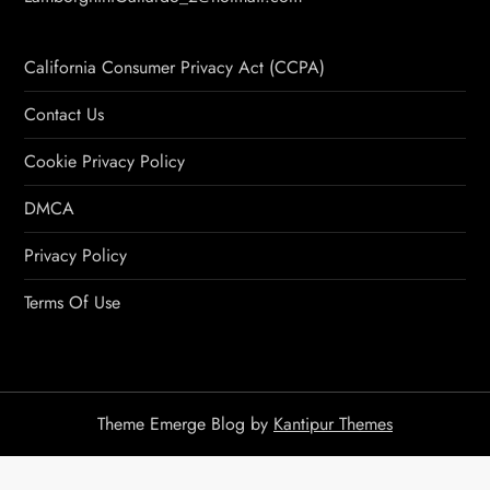
California Consumer Privacy Act (CCPA)
Contact Us
Cookie Privacy Policy
DMCA
Privacy Policy
Terms Of Use
Theme Emerge Blog by
Kantipur Themes