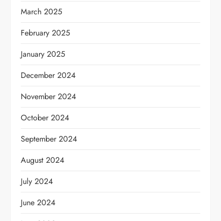
March 2025
February 2025
January 2025
December 2024
November 2024
October 2024
September 2024
August 2024
July 2024
June 2024