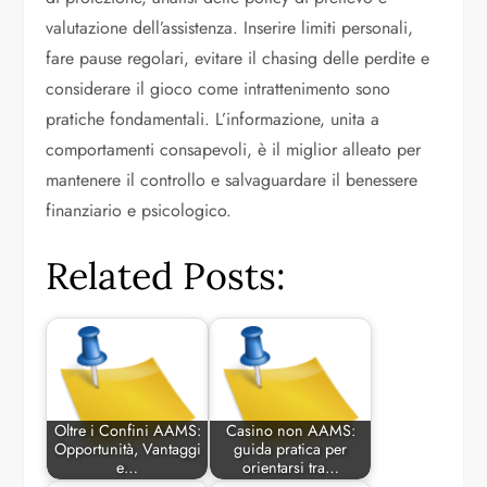
valutazione dell’assistenza. Inserire limiti personali,
fare pause regolari, evitare il chasing delle perdite e
considerare il gioco come intrattenimento sono
pratiche fondamentali. L’informazione, unita a
comportamenti consapevoli, è il miglior alleato per
mantenere il controllo e salvaguardare il benessere
finanziario e psicologico.
Related Posts:
Oltre i Confini AAMS:
Casino non AAMS:
Opportunità, Vantaggi
guida pratica per
e…
orientarsi tra…