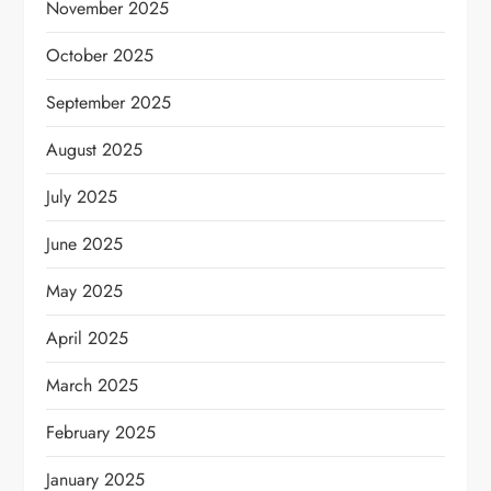
November 2025
October 2025
September 2025
August 2025
July 2025
June 2025
May 2025
April 2025
March 2025
February 2025
January 2025