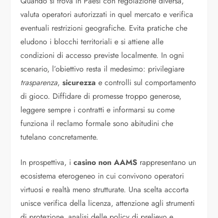
Quando si trova in Paesi con regolazione diversa,
valuta operatori autorizzati in quel mercato e verifica
eventuali restrizioni geografiche. Evita pratiche che
eludono i blocchi territoriali e si attiene alle
condizioni di accesso previste localmente. In ogni
scenario, l’obiettivo resta il medesimo: privilegiare
trasparenza
,
sicurezza
e controlli sul comportamento
di gioco. Diffidare di promesse troppo generose,
leggere sempre i contratti e informarsi su come
funziona il reclamo formale sono abitudini che
tutelano concretamente.
In prospettiva, i
casino non AAMS
rappresentano un
ecosistema eterogeneo in cui convivono operatori
virtuosi e realtà meno strutturate. Una scelta accorta
unisce verifica della licenza, attenzione agli strumenti
di protezione, analisi delle policy di prelievo e