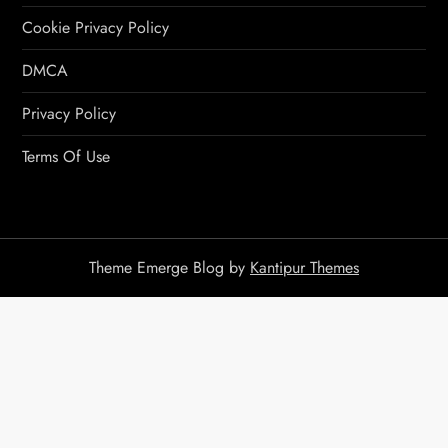
Cookie Privacy Policy
DMCA
Privacy Policy
Terms Of Use
Theme Emerge Blog by
Kantipur Themes