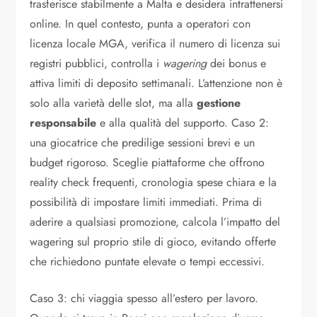
trasferisce stabilmente a Malta e desidera intrattenersi
online. In quel contesto, punta a operatori con
licenza locale MGA, verifica il numero di licenza sui
registri pubblici, controlla i
wagering
dei bonus e
attiva limiti di deposito settimanali. L’attenzione non è
solo alla varietà delle slot, ma alla
gestione
responsabile
e alla qualità del supporto. Caso 2:
una giocatrice che predilige sessioni brevi e un
budget rigoroso. Sceglie piattaforme che offrono
reality check frequenti, cronologia spese chiara e la
possibilità di impostare limiti immediati. Prima di
aderire a qualsiasi promozione, calcola l’impatto del
wagering sul proprio stile di gioco, evitando offerte
che richiedono puntate elevate o tempi eccessivi.
Caso 3: chi viaggia spesso all’estero per lavoro.