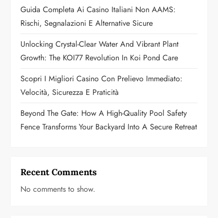
Guida Completa Ai Casino Italiani Non AAMS:
i
Rischi, Segnalazioni E Alternative Sicure
o
Unlocking Crystal-Clear Water And Vibrant Plant
n
Growth: The KOI77 Revolution In Koi Pond Care
Scopri I Migliori Casino Con Prelievo Immediato:
Velocità, Sicurezza E Praticità
Beyond The Gate: How A High-Quality Pool Safety
Fence Transforms Your Backyard Into A Secure Retreat
Recent Comments
No comments to show.