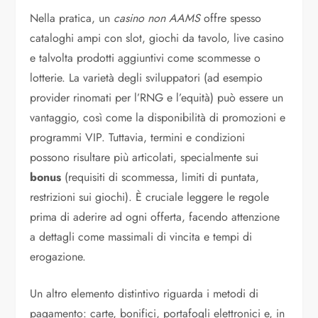
Nella pratica, un
casino non AAMS
offre spesso
cataloghi ampi con slot, giochi da tavolo, live casino
e talvolta prodotti aggiuntivi come scommesse o
lotterie. La varietà degli sviluppatori (ad esempio
provider rinomati per l’RNG e l’equità) può essere un
vantaggio, così come la disponibilità di promozioni e
programmi VIP. Tuttavia, termini e condizioni
possono risultare più articolati, specialmente sui
bonus
(requisiti di scommessa, limiti di puntata,
restrizioni sui giochi). È cruciale leggere le regole
prima di aderire ad ogni offerta, facendo attenzione
a dettagli come massimali di vincita e tempi di
erogazione.
Un altro elemento distintivo riguarda i metodi di
pagamento: carte, bonifici, portafogli elettronici e, in