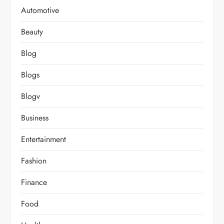
Automotive
Beauty
Blog
Blogs
Blogv
Business
Entertainment
Fashion
Finance
Food