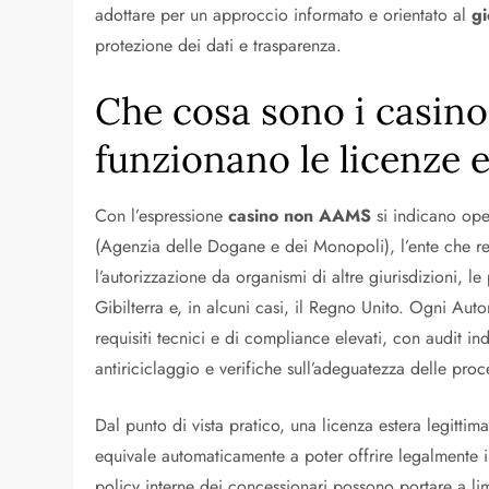
adottare per un approccio informato e orientato al
gi
protezione dei dati e trasparenza.
Che cosa sono i casi
funzionano le licenze 
Con l’espressione
casino non AAMS
si indicano ope
(Agenzia delle Dogane e dei Monopoli), l’ente che reg
l’autorizzazione da organismi di altre giurisdizioni, 
Gibilterra e, in alcuni casi, il Regno Unito. Ogni Aut
requisiti tecnici e di compliance elevati, con audit in
antiriciclaggio e verifiche sull’adeguatezza delle proc
Dal punto di vista pratico, una licenza estera legittim
equivale automaticamente a poter offrire legalmente il
policy interne dei concessionari possono portare a lim