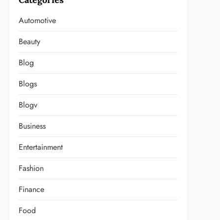
Automotive
Beauty
Blog
Blogs
Blogv
Business
Entertainment
Fashion
Finance
Food