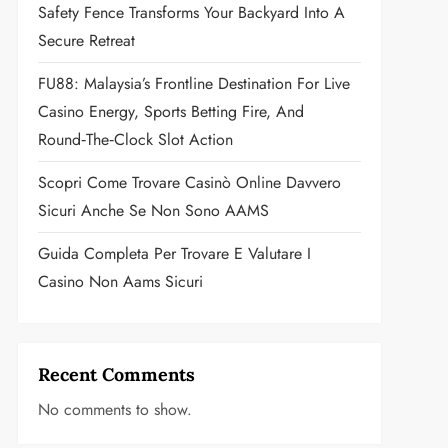
Safety Fence Transforms Your Backyard Into A
Secure Retreat
FU88: Malaysia’s Frontline Destination For Live
Casino Energy, Sports Betting Fire, And
Round‑the‑Clock Slot Action
Scopri Come Trovare Casinò Online Davvero
Sicuri Anche Se Non Sono AAMS
Guida Completa Per Trovare E Valutare I
Casino Non Aams Sicuri
Recent Comments
No comments to show.