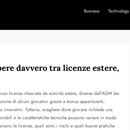
Business
Technology
re davvero tra licenze estere,
on licenza rilasciata da autorità estere, diverse dall’ADM (ex
enzione di alcuni giocatori grazie a bonus appariscenti,
 innovativi. Tuttavia, scegliere dove giocare richiede una
ponibili e le caratteristiche tecniche possono variare in modo
nano le licenze, quali sono i rischi e quali buone pratiche