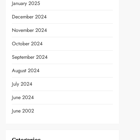
January 2025
December 2024
November 2024
October 2024
September 2024
August 2024
July 2024
June 2024
June 2002
Categories