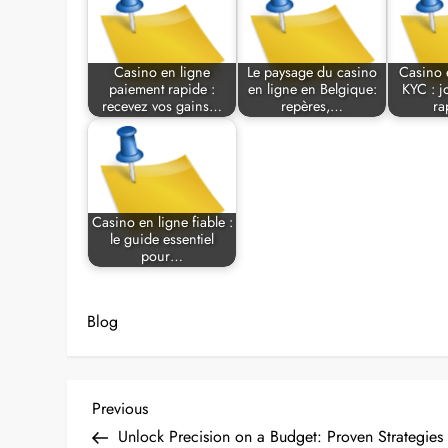
Casino en ligne
Le paysage du casino
Casino 
paiement rapide :
en ligne en Belgique:
KYC : j
recevez vos gains…
repères,…
ra
Casino en ligne fiable :
le guide essentiel
pour…
Blog
P
Previous
Previous
Post
Unlock Precision on a Budget: Proven Strategies 