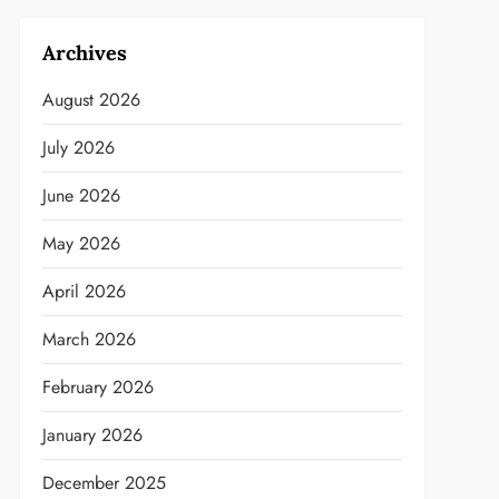
Archives
August 2026
July 2026
June 2026
May 2026
April 2026
March 2026
February 2026
January 2026
December 2025