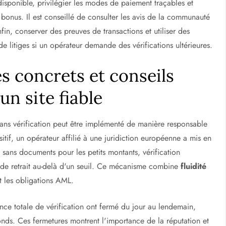
 disponible, privilégier les modes de paiement traçables et
aux bonus. Il est conseillé de consulter les avis de la communauté
nfin, conserver des preuves de transactions et utiliser des
de litiges si un opérateur demande des vérifications ultérieures.
s concrets et conseils
un site fiable
ans vérification peut être implémenté de manière responsable
tif, un opérateur affilié à une juridiction européenne a mis en
 sans documents pour les petits montants, vérification
de retrait au-delà d'un seuil. Ce mécanisme combine
fluidité
nt les obligations AML.
ence totale de vérification ont fermé du jour au lendemain,
onds. Ces fermetures montrent l'importance de la réputation et