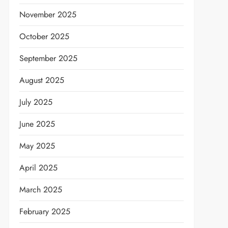
November 2025
October 2025
September 2025
August 2025
July 2025
June 2025
May 2025
April 2025
March 2025
February 2025