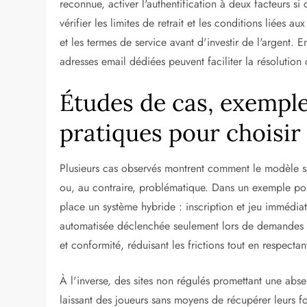
reconnue, activer l'authentification à deux facteurs si
vérifier les limites de retrait et les conditions liées 
et les termes de service avant d'investir de l'argent. E
adresses email dédiées peuvent faciliter la résolution 
Études de cas, exemple
pratiques pour choisir 
Plusieurs cas observés montrent comment le modèle s
ou, au contraire, problématique. Dans un exemple posi
place un système hybride : inscription et jeu immédiat
automatisée déclenchée seulement lors de demandes 
et conformité, réduisant les frictions tout en respecta
À l'inverse, des sites non régulés promettant une abs
laissant des joueurs sans moyens de récupérer leurs f