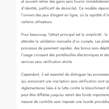
et souvent retirer des gains sans fournir immédiateme
d'identité, justificatif de domicile). Ce modèle répo
l'univers des jeux d'argent en ligne, où la rapidité d'i
certains utilisateurs.
Pour beaucoup, l'attrait principal est la
simplicité
: la
attendre la validation manuelle d'un compte. Les pla
processus de paiement rapides, des bonus sans dépôt 
l'usage croissant des portefeuilles électroniques et 
services sans vérification stricte.
Cependant, il est essentiel de distinguer les promesse
qui annoncent une inscription sans vérification sont 
réglementaires liées à la lutte contre le blanchiment d
peut être différée jusqu'au retrait des fonds important
mesure de contrôle sans imposer une lourde procédure