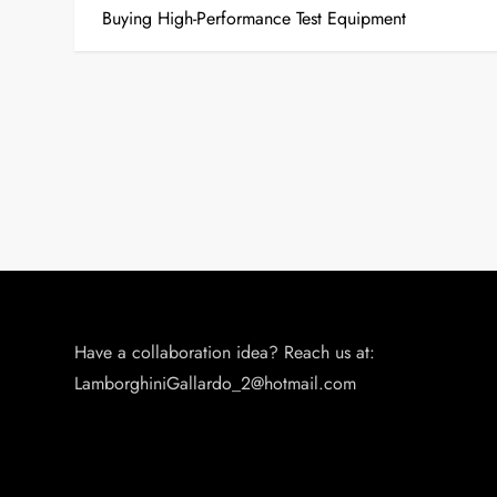
o
Buying High-Performance Test Equipment
s
t
n
a
v
i
g
Have a collaboration idea? Reach us at:
LamborghiniGallardo_2@hotmail.com
a
t