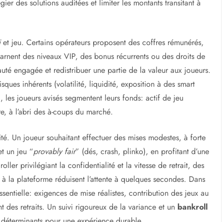
gier des solutions auditées et limiter les montants transitant à
i
et jeu. Certains opérateurs proposent des coffres rémunérés,
carnent des niveaux VIP, des bonus récurrents ou des droits de
té engagée et redistribuer une partie de la valeur aux joueurs.
ues inhérents (volatilité, liquidité, exposition à des smart
, les joueurs avisés segmentent leurs fonds: actif de jeu
re, à l’abri des à-coups du marché.
cité. Un joueur souhaitant effectuer des mises modestes, à forte
et un jeu “
provably fair
” (dés, crash, plinko), en profitant d’une
ller privilégiant la confidentialité et la vitesse de retrait, des
 à la plateforme réduisent l’attente à quelques secondes. Dans
ssentielle: exigences de mise réalistes, contribution des jeux au
des retraits. Un suivi rigoureux de la variance et un
bankroll
 déterminants pour une expérience durable.