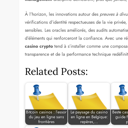
À l’horizon, les innovations autour des
preuves à divu
vérifications d’identité respectueuses de la vie privée
sensibles. Les oracles améliorés, des audits automatis
d’éléments qui renforceront la confiance. Avec une régl
casino crypto
tend à s’installer comme une composant
transparence et de la performance technique redéfinit
Related Posts:
Bitcoin casinos : l’essor
Le paysage du casino
Beste cas
du jeu en ligne sans
en ligne en Belgique:
guide 
frontières
repères,…