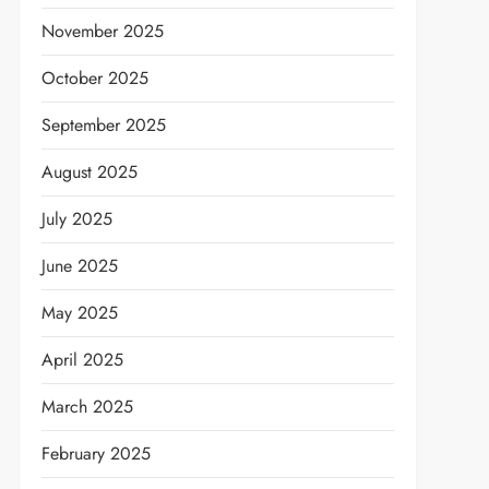
November 2025
October 2025
September 2025
August 2025
July 2025
June 2025
May 2025
April 2025
March 2025
February 2025