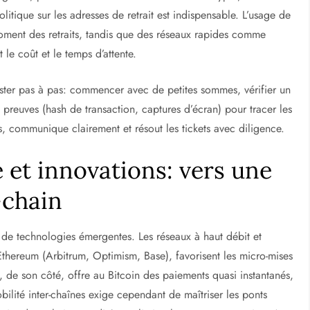
politique sur les adresses de retrait est indispensable. L’usage de
 moment des retraits, tandis que des réseaux rapides comme
le coût et le temps d’attente.
ester pas à pas: commencer avec de petites sommes, vérifier un
 preuves (hash de transaction, captures d’écran) pour tracer les
s, communique clairement et résout les tickets avec diligence.
 et innovations: vers une
-chain
de technologies émergentes. Les réseaux à haut débit et
thereum (Arbitrum, Optimism, Base), favorisent les micro-mises
g, de son côté, offre au Bitcoin des paiements quasi instantanés,
ilité inter-chaînes exige cependant de maîtriser les ponts