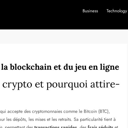
Business
Technology
 la blockchain et du jeu en ligne
 crypto et pourquoi attire-
 qui accepte des cryptomonnaies comme le Bitcoin (BTC),
es dépôts, les mises et les retraits. Sa particularité tient à
n
, permettant des
transactions rapides
, des
frais réduits
et,