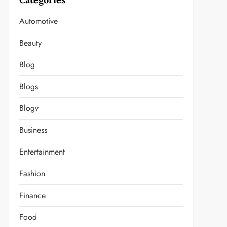
Automotive
Beauty
Blog
Blogs
Blogv
Business
Entertainment
Fashion
Finance
Food