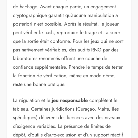
de hachage. Avant chaque partie, un engagement
cryptographique garantit qu’aucune manipulation a
posteriori n’est possible. Après le résultat, le joueur
peut vérifier le hash, reproduire le tirage et s’assurer
que la sortie était conforme. Pour les jeux qui ne sont
pas nativement vérifiables, des audits RNG par des
laboratoires renommés offrent une couche de
confiance supplémentaire. Prendre le temps de tester
la fonction de vérification, même en mode démo,
reste une bonne pratique.
La régulation et le
jeu responsable
complètent le
tableau. Certaines juridictions (Curaçao, Malte, îles
spécifiques) délivrent des licences avec des niveaux
d’exigence variables. La présence de limites de
dépôt, d’outils d’auto-exclusion et d’un support réactif