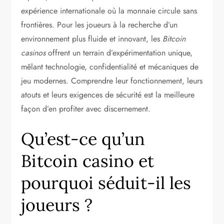
expérience internationale où la monnaie circule sans
frontières. Pour les joueurs à la recherche d’un
environnement plus fluide et innovant, les
Bitcoin
casinos
offrent un terrain d’expérimentation unique,
mêlant technologie, confidentialité et mécaniques de
jeu modernes. Comprendre leur fonctionnement, leurs
atouts et leurs exigences de sécurité est la meilleure
façon d’en profiter avec discernement.
Qu’est-ce qu’un
Bitcoin casino et
pourquoi séduit-il les
joueurs ?