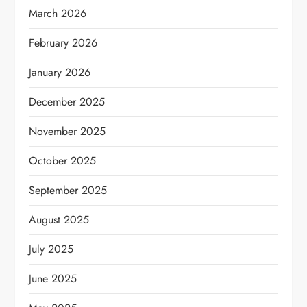
March 2026
February 2026
January 2026
December 2025
November 2025
October 2025
September 2025
August 2025
July 2025
June 2025