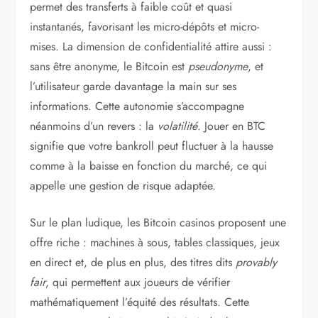
permet des transferts à faible coût et quasi
instantanés, favorisant les micro-dépôts et micro-
mises. La dimension de confidentialité attire aussi :
sans être anonyme, le Bitcoin est
pseudonyme
, et
l’utilisateur garde davantage la main sur ses
informations. Cette autonomie s’accompagne
néanmoins d’un revers : la
volatilité
. Jouer en BTC
signifie que votre bankroll peut fluctuer à la hausse
comme à la baisse en fonction du marché, ce qui
appelle une gestion de risque adaptée.
Sur le plan ludique, les Bitcoin casinos proposent une
offre riche : machines à sous, tables classiques, jeux
en direct et, de plus en plus, des titres dits
provably
fair
, qui permettent aux joueurs de vérifier
mathématiquement l’équité des résultats. Cette