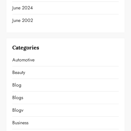
June 2024
June 2002
Categories
Automotive
Beauty
Blog
Blogs
Blogv
Business