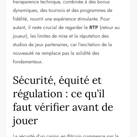
transparence technique, combinée à des bonus
dynamiques, des tournois et des programmes de
fidélité, nourrit une expérience stimulante. Pour
autant, il reste crucial de regarder le
RTP
(retour au
joueur), les limites de mise et la réputation des
studios de jeux partenaires, car l’excitation de la
nouveauté ne remplace pas la solidité des
fondamentaux.
Sécurité, équité et
régulation : ce qu’il
faut vérifier avant de
jouer
La sécurité d’un casino en Bitcoin commence par la