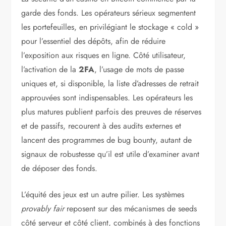
garde des fonds. Les opérateurs sérieux segmentent
les portefeuilles, en privilégiant le stockage « cold »
pour l’essentiel des dépôts, afin de réduire
l’exposition aux risques en ligne. Côté utilisateur,
l’activation de la
2FA
, l’usage de mots de passe
uniques et, si disponible, la liste d’adresses de retrait
approuvées sont indispensables. Les opérateurs les
plus matures publient parfois des preuves de réserves
et de passifs, recourent à des audits externes et
lancent des programmes de bug bounty, autant de
signaux de robustesse qu’il est utile d’examiner avant
de déposer des fonds.
L’équité des jeux est un autre pilier. Les systèmes
provably fair
reposent sur des mécanismes de seeds
côté serveur et côté client, combinés à des fonctions