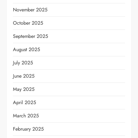
November 2025
October 2025
September 2025
August 2025
July 2025
June 2025
May 2025
April 2025
March 2025
February 2025