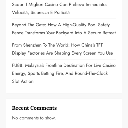
Scopri I Migliori Casino Con Prelievo Immediato:
i
Velocità, Sicurezza E Praticità
o
Beyond The Gate: How A High-Quality Pool Safety
n
Fence Transforms Your Backyard Into A Secure Retreat
From Shenzhen To The World: How China’s TFT
Display Factories Are Shaping Every Screen You Use
FU88: Malaysia’s Frontline Destination For Live Casino
Energy, Sports Betting Fire, And Round‑the‑Clock
Slot Action
Recent Comments
No comments to show.