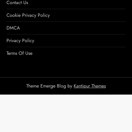
Contact Us
Cookie Privacy Policy
DMCA
Privacy Policy
Terms Of Use
Theme Emerge Blog by
Kantipur Themes