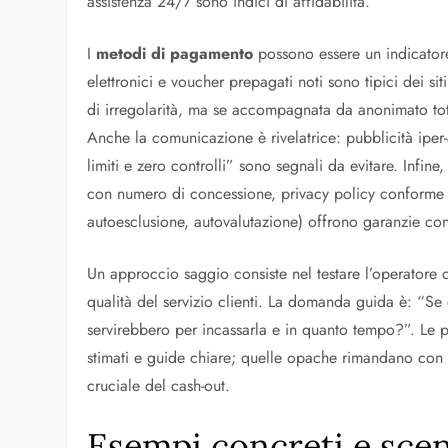
assistenza 24/7 sono indici di affidabilità.
I
metodi di pagamento
possono essere un indicatore
elettronici e voucher prepagati noti sono tipici dei si
di irregolarità, ma se accompagnata da anonimato tota
Anche la comunicazione è rivelatrice: pubblicità iper
limiti e zero controlli” sono segnali da evitare. Infine
con numero di concessione, privacy policy conforme
autoesclusione, autovalutazione) offrono garanzie con
Un approccio saggio consiste nel testare l’operatore c
qualità del servizio clienti. La domanda guida è: “Se
servirebbero per incassarla e in quanto tempo?”. Le p
stimati e guide chiare; quelle opache rimandano con
cruciale del cash-out.
Esempi concreti e scena