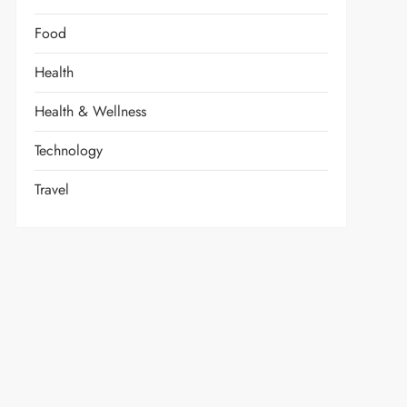
Food
Health
Health & Wellness
Technology
Travel