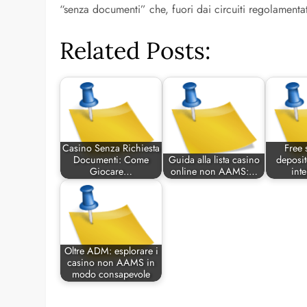
“senza documenti” che, fuori dai circuiti regolamenta
Related Posts:
Casino Senza Richiesta
Free 
Documenti: Come
Guida alla lista casino
deposit
Giocare…
online non AAMS:…
inte
Oltre ADM: esplorare i
casino non AAMS in
modo consapevole