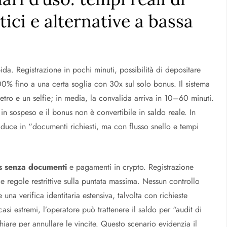
ici e alternative a bassa
ida. Registrazione in pochi minuti, possibilità di depositare
00% fino a una certa soglia con 30x sul solo bonus. Il sistema
ro e un selfie; in media, la convalida arriva in 10–60 minuti.
 in sospeso e il bonus non è convertibile in saldo reale. In
duce in “documenti richiesti, ma con flusso snello e tempi
s senza documenti
e pagamenti in crypto. Registrazione
e regole restrittive sulla puntata massima. Nessun controllo
 una verifica identitaria estensiva, talvolta con richieste
asi estremi, l’operatore può trattenere il saldo per “audit di
iare per annullare le vincite. Questo scenario evidenzia il