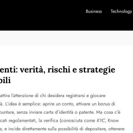
Business
Technology
ti: verità, rischi e strategie
ili
tira l’attenzione di chi desidera registrarsi e giocare
ità. L’idea è semplice: aprire un conto, attivare un bonus di
puntare, senza inviare carta d’identità o patente. Ma cosa c’è
ati regolamentati, la verifica (conosciuta come
KYC
, Know
e incide direttamente sulla possibilità di depositare, ottenere