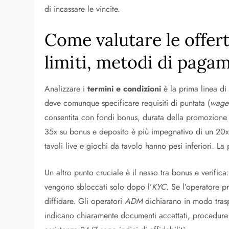
di incassare le vincite.
Come valutare le offert
limiti, metodi di pagam
Analizzare i
termini e condizioni
è la prima linea di
deve comunque specificare requisiti di puntata (
wage
consentita con fondi bonus, durata della promozione e
35x su bonus e deposito è più impegnativo di un 20x 
tavoli live e giochi da tavolo hanno pesi inferiori. La
Un altro punto cruciale è il nesso tra bonus e verific
vengono sbloccati solo dopo l’
KYC
. Se l’operatore p
diffidare. Gli operatori
ADM
dichiarano in modo trasp
indicano chiaramente documenti accettati, procedure 