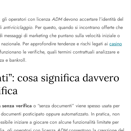
: gli operatori con licenza
ADM
devono accertare l’identità del
di
anti-riciclaggio
. Per questo, quando si incontrano offerte che
di messaggi di marketing che puntano sulla velocità iniziale o
o nazionale. Per approfondire tendenze e rischi legati ai
casino
zionano le verifiche, quali termini contrattuali analizzare e
zza e bankroll.
”: cosa significa davvero
fica
 senza verifica
o “senza documenti” viene spesso usata per
ei documenti posticipato oppure automatizzato. In pratica, non
sibile iniziare a giocare con alcune funzionalità limitate per
ia, gli operatori con licenza
ADM
consentono la creazione del