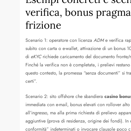
verifica, bonus pragmat
frizione
Scenario 1: operatore con licenza
ADM
e verifica rap
subito con carta o e-wallet, attivazione di un bonus 1
di
eKYC
richiede caricamento del documento fronte/ret
Finché la verifica non è completata, i prelievi restano
questo contesto, la promessa “senza documenti” si tra
certi”.
Scenario 2: sito offshore che sbandiera
casino bonu
immediata con e-mail, bonus elevati con rollover alto 
all’ingresso, ma alla prima richiesta di prelievo appare
aggiuntive (prova di residenza, origine dei fondi). In c
conformità” indeterminati o invocare clausole poco ch