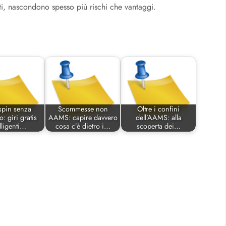
ti, nascondono spesso più rischi che vantaggi.
spin senza
Scommesse non
Oltre i confini
o: giri gratis
AAMS: capire davvero
dell’AAMS: alla
lligenti…
cosa c’è dietro i…
scoperta dei…