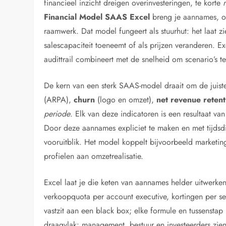
financieel inzicht dreigen overinvesteringen, te korte
Financial Model SAAS Excel
breng je aannames, om
raamwerk. Dat model fungeert als stuurhut: het laat zi
salescapaciteit toeneemt of als prijzen veranderen. Exc
audittrail combineert met de snelheid om scenario’s te
De kern van een sterk SAAS-model draait om de juist
(ARPA),
churn
(logo en omzet),
net revenue retent
periode
. Elk van deze indicatoren is een resultaat va
Door deze aannames expliciet te maken en met tijdsdi
vooruitblik. Het model koppelt bijvoorbeeld marketin
profielen aan omzetrealisatie.
Excel laat je die keten van aannames helder uitwerken 
verkoopquota per account executive, kortingen per seg
vastzit aan een black box; elke formule en tussenstap is
draagvlak: management, bestuur en investeerders zien