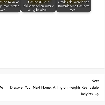
asino Review:
Casino iDEAL:
Ontdek de Wereld van
 je moet weten
bliksemsnel en uiterst
Buitenlandse Casino's
over…
veilig betalen…
met…
Nex
Next
Post
Me
Discover Your Next Home: Arlington Heights Real Estate
Insights