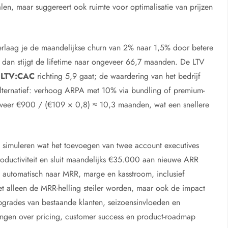
en, maar suggereert ook ruimte voor optimalisatie van prijzen
Verlaag je de maandelijkse churn van 2% naar 1,5% door betere
, dan stijgt de lifetime naar ongeveer 66,7 maanden. De LTV
e
LTV:CAC
richting 5,9 gaat; de waardering van het bedrijf
 Alternatief: verhoog ARPA met 10% via bundling of premium-
eveer €900 / (€109 × 0,8) ≈ 10,3 maanden, wat een snellere
s simuleren wat het toevoegen van twee account executives
roductiviteit en sluit maandelijks €35.000 aan nieuwe ARR
t automatisch naar MRR, marge en kasstroom, inclusief
et alleen de MRR-helling steiler worden, maar ook de impact
grades van bestaande klanten, seizoensinvloeden en
ssingen over pricing, customer success en product-roadmap