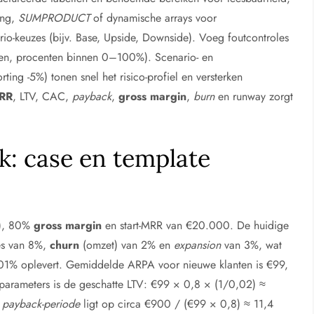
ing,
SUMPRODUCT
of dynamische arrays voor
io-keuzes (bijv. Base, Upside, Downside). Voeg foutcontroles
ren, procenten binnen 0–100%). Scenario- en
ng -5%) tonen snel het risico-profiel en versterken
RR
, LTV, CAC,
payback
,
gross margin
,
burn
en runway zorgt
k: case en template
9), 80%
gross margin
en start-MRR van €20.000. De huidige
es van 8%,
churn
(omzet) van 2% en
expansion
van 3%, wat
01% oplevert. Gemiddelde ARPA voor nieuwe klanten is €99,
arameters is de geschatte LTV: €99 × 0,8 × (1/0,02) ≈
e
payback-periode
ligt op circa €900 / (€99 × 0,8) ≈ 11,4