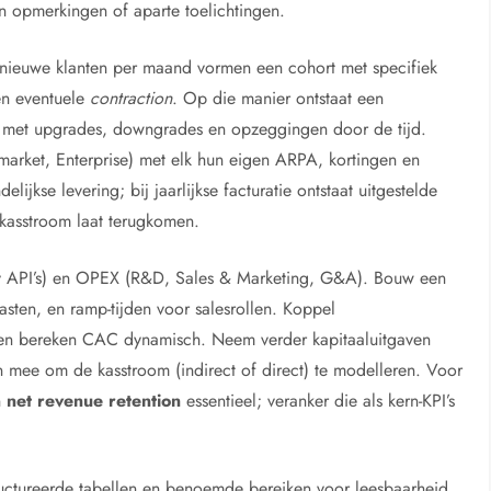
in opmerkingen of aparte toelichtingen.
nieuwe klanten per maand vormen een cohort met specifiek
 en eventuele
contraction
. Op die manier ontstaat een
 met upgrades, downgrades en opzeggingen door de tijd.
market, Enterprise) met elk hun eigen ARPA, kortingen en
kse levering; bij jaarlijkse facturatie ontstaat uitgestelde
 kasstroom laat terugkomen.
rty API’s) en OPEX (R&D, Sales & Marketing, G&A). Bouw een
lasten, en ramp-tijden voor salesrollen. Koppel
 en bereken CAC dynamisch. Neem verder kapitaaluitgaven
en mee om de kasstroom (indirect of direct) te modelleren. Voor
n
net revenue retention
essentieel; veranker die als kern-KPI’s
tructureerde tabellen en benoemde bereiken voor leesbaarheid,