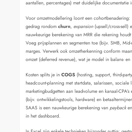
aantallen, percentages) met duidelijke documentatie 
Voor omzetmodellering loont een cohortbenadering: 
gedrag rondom
churn
,
expansion
(upsell/cross-sell)
nauwkeurige berekening van MRR die rekening houdt
Voeg prijsplannen en segmenten toe (bijv. SMB, Mid-
marges. Verwerk ook omzetherkenning conform maandelij
omzet (deferred revenue), wat je model in balans- en
Kosten splits je in
COGS
(hosting, support, third-pa
headcount-planning met startdata, salarissen, sociale 
marketingbudgetten aan leadvolume en kanaal-CPA’s
(bijv. ontwikkelingstools, hardware) en betaaltermijn
SAAS is een nauwkeurige berekening van
payback
e
in het dashboard.
In Excel zijn enkele technieken bijzonder nuttig: ges