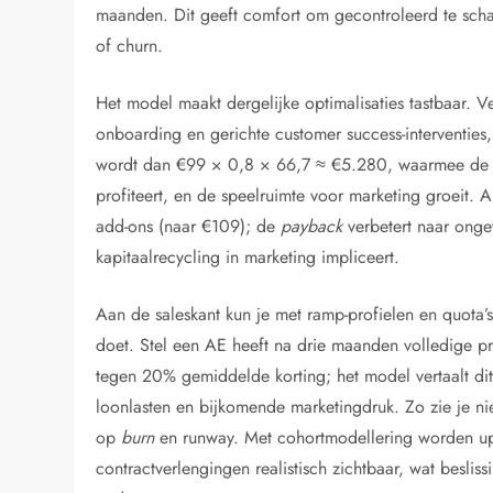
maanden. Dit geeft comfort om gecontroleerd te schal
of churn.
Het model maakt dergelijke optimalisaties tastbaar. 
onboarding en gerichte customer success-interventies
wordt dan €99 × 0,8 × 66,7 ≈ €5.280, waarmee d
profiteert, en de speelruimte voor marketing groeit.
add-ons (naar €109); de
payback
verbetert naar ong
kapitaalrecycling in marketing impliceert.
Aan de saleskant kun je met ramp-profielen en quota’
doet. Stel een AE heeft na drie maanden volledige p
tegen 20% gemiddelde korting; het model vertaalt di
loonlasten en bijkomende marketingdruk. Zo zie je ni
op
burn
en runway. Met cohortmodellering worden up
contractverlengingen realistisch zichtbaar, wat besli