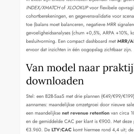
INDEX/XMATCH
of
XLOOKUP
voor flexibele opvrag
cohortberekeningen, en gegevensvalidatie voor scenar
toe (balans moet balanceren, negatieve MRR signale
gevoeligheidsanalyses (churn +0,5%, ARPA +10%, korti
besluitvorming. Een compact dashboard met
MRR/A
ervoor dat inzichten in één oogopslag zichtbaar zijn.
Van model naar praktij
downloaden
Stel: een B2B-SaaS met drie plannen (€49/€99/€19
aannames: maandelijkse omzetgroei door nieuwe sal
een maandelijkse
net revenue retention
van circa 1
en de gemiddelde CAC per klant is €900. Met deze p
€3.960. De
LTV:CAC
komt hiermee rond 4,4 uit; d