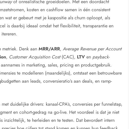
runway
of onrealistische groeidoelen. Met een doordacht
zetstromen, kosten en cashflow samen in één consistent
en wat er gebeurt met je kaspositie als churn oploopt, als
el is daarbij ideaal omdat het flexibiliteit, transparantie en
 itereren.
e metriek. Denk aan
MRR/ARR
,
Average Revenue per Account
ion
,
Customer Acquisition Cost
(CAC),
LTV
en
payback-
n aannames in marketing, sales, pricing en productgebruik.
mensies te modelleren (maandelijks), ontstaat een betrouwbare
gbudgetten aan leads, conversieratio’s aan deals, en ramp-
met duidelijke drivers: kanaal-CPA’s, conversies per funnelstap,
ment en cohort-gedrag na go-live. Het voordeel is dat je niet
 inzichtelijk, te herleiden en te testen. Dat bevordert intern
 precies hoe cijfers tot stand komen en kunnen hun feedback