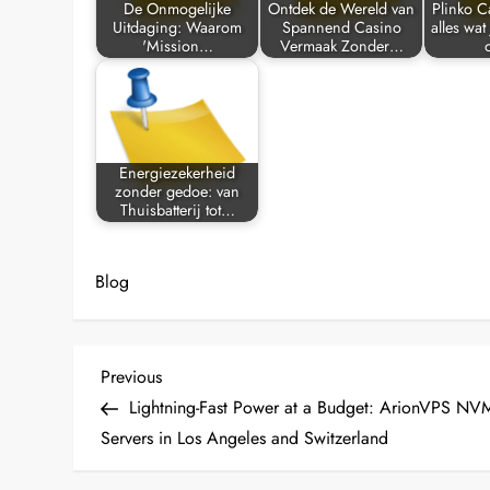
De Onmogelijke
Ontdek de Wereld van
Plinko C
Uitdaging: Waarom
Spannend Casino
alles wat
'Mission…
Vermaak Zonder…
Energiezekerheid
zonder gedoe: van
Thuisbatterij tot…
Blog
P
Previous
Previous
Post
Lightning-Fast Power at a Budget: ArionVPS NV
o
Servers in Los Angeles and Switzerland
s