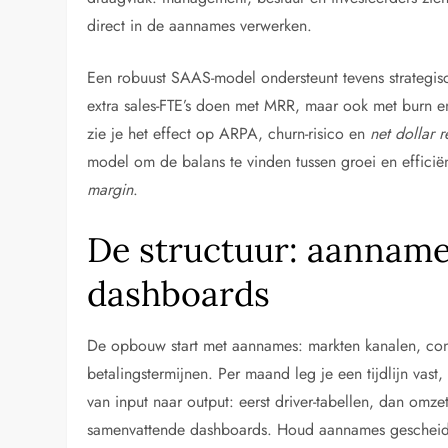
direct in de aannames verwerken.
Een robuust SAAS-model ondersteunt tevens strategisc
extra sales-FTE’s doen met MRR, maar ook met burn en
zie je het effect op ARPA, churn-risico en
net dollar r
model om de balans te vinden tussen groei en effici
margin
.
De structuur: aanname
dashboards
De opbouw start met aannames: markten kanalen, conve
betalingstermijnen. Per maand leg je een tijdlijn va
van input naar output: eerst driver-tabellen, dan omz
samenvattende dashboards. Houd aannames gescheiden 