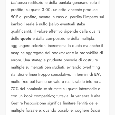
bet
senza restituzione della puntata generano solo il
profitto; su quota 3.00, un esito vincente produce
50€ di profitto, mentre in caso di perdita l’impatto sul
bankroll reale è nullo (salvo eventuali stake
qualificanti). Il valore effettivo dipende dalla qualità
delle
quote
e dalla composizione della multipla:
aggiungere selezioni incrementa la quota ma anche il
margine aggregato del bookmaker e la probabilità di
errore. Una strategia prudente prevede di costruire
multiple su mercati ben studiati, evitando overfitting
statistici e linee troppo speculative. In termini di
EV
,
molte free bet hanno un valore realizzabile intorno al
70% del nominale se sfruttate su quote intermedie e
con un book competitivo; tuttavia, la varianza è alta.
Gestire l’esposizione significa limitare l’entità delle
multiple forzate e, quando possibile, cogliere
boost