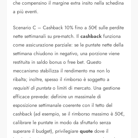
che compensino il margine extra insito nella schedina
a più eventi.
Scenario C – Cashback 10% fino a 50€ sulle perdite
nette settimanali su pre-match. Il
cashback
funziona
come assicurazione parziale: se le puntate nette della
settimana chiudono in negativo, una porzione viene
restituita in saldo bonus o free bet. Questo
meccanismo stabilizza il rendimento ma non lo
ribalta; inoltre, spesso il rimborso è soggetto a
requisiti di puntata
o limiti di mercato. Una gestione
efficace prevede: definire un massimale di
esposizione settimanale coerente con il tetto del
cashback (ad esempio, se il rimborso massimo è 50€,
calibrare le puntate in modo da sfruttarlo senza
superare il budget), privilegiare
quote
dove il