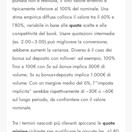
puntata non è restituita, il loro valore effettivo è
tipicamente inferiore al 100% del nominale. Una
stima empirica diffusa colloca il valore tra il 60% e
l’80%, variabile in base alle
quote
scelte e alla
competitività del book. Usare quotazioni intermedie
(es. 2.00–3.00) può migliorare la conversione,
sebbene aumenti la varianza. Diverso è il caso dei
bonus sul deposito con rollover: ad esempio, 100%
fino a 100€ con 5x sul
bonus
implica 500€ di
volume; 5x su bonus+deposito implica 1.000€ di
volume. Con un margine medio del 6%, l’“imposta
implicita” sarebbe rispettivamente di ~30€ o ~60€
sul lungo periodo, da confrontare con il valore
nominale.
Tra i termini nascosti più rilevanti spiccano le
quote
minime
richieste per qualificare le giocate (es. ≥1.80