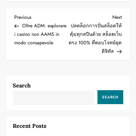
P
Previous
Next
Previous
Next
Post
Post
Oltre ADM: esplorare
ปลดล็อกการปั่นสล็อตให้
o
i casino non AAMS in
คุ้มทุกสปินด้วย สล็อตเว็บ
modo consapevole
ตรง 100% ที่ตอบโจทย์ยุค
s
ดิจิทัล
t
n
a
Search
v
SEARCH
i
g
Recent Posts