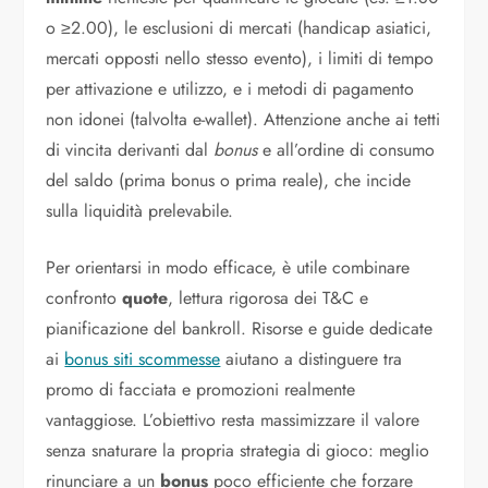
o ≥2.00), le esclusioni di mercati (handicap asiatici,
mercati opposti nello stesso evento), i limiti di tempo
per attivazione e utilizzo, e i metodi di pagamento
non idonei (talvolta e-wallet). Attenzione anche ai tetti
di vincita derivanti dal
bonus
e all’ordine di consumo
del saldo (prima bonus o prima reale), che incide
sulla liquidità prelevabile.
Per orientarsi in modo efficace, è utile combinare
confronto
quote
, lettura rigorosa dei T&C e
pianificazione del bankroll. Risorse e guide dedicate
ai
bonus siti scommesse
aiutano a distinguere tra
promo di facciata e promozioni realmente
vantaggiose. L’obiettivo resta massimizzare il valore
senza snaturare la propria strategia di gioco: meglio
rinunciare a un
bonus
poco efficiente che forzare