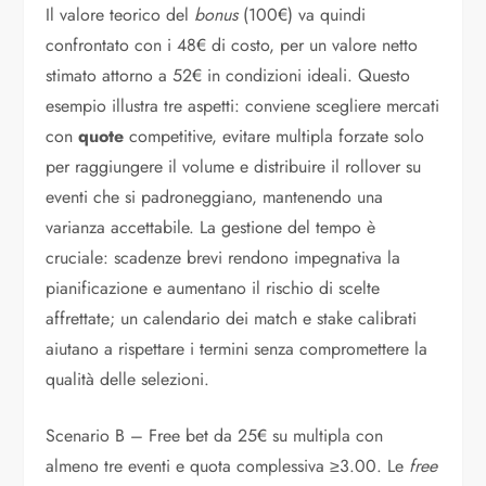
Il valore teorico del
bonus
(100€) va quindi
confrontato con i 48€ di costo, per un valore netto
stimato attorno a 52€ in condizioni ideali. Questo
esempio illustra tre aspetti: conviene scegliere mercati
con
quote
competitive, evitare multipla forzate solo
per raggiungere il volume e distribuire il rollover su
eventi che si padroneggiano, mantenendo una
varianza accettabile. La gestione del tempo è
cruciale: scadenze brevi rendono impegnativa la
pianificazione e aumentano il rischio di scelte
affrettate; un calendario dei match e stake calibrati
aiutano a rispettare i termini senza compromettere la
qualità delle selezioni.
Scenario B – Free bet da 25€ su multipla con
almeno tre eventi e quota complessiva ≥3.00. Le
free