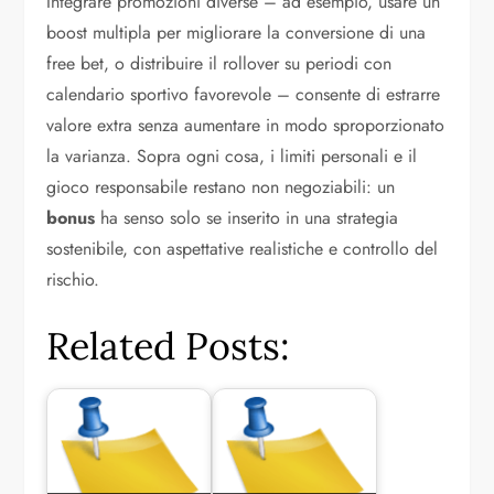
Integrare promozioni diverse – ad esempio, usare un
boost multipla per migliorare la conversione di una
free bet, o distribuire il rollover su periodi con
calendario sportivo favorevole – consente di estrarre
valore extra senza aumentare in modo sproporzionato
la varianza. Sopra ogni cosa, i limiti personali e il
gioco responsabile restano non negoziabili: un
bonus
ha senso solo se inserito in una strategia
sostenibile, con aspettative realistiche e controllo del
rischio.
Related Posts: