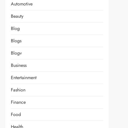
Automotive
Beauty
Blog
Blogs
Blogv
Business
Entertainment
Fashion
Finance
Food
Health