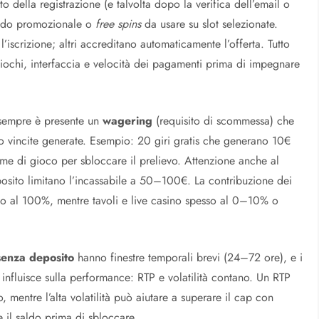
o della registrazione (e talvolta dopo la verifica dell’email o
saldo promozionale o
free spins
da usare su slot selezionate.
scrizione; altri accreditano automaticamente l’offerta. Tutto
iochi, interfaccia e velocità dei pagamenti prima di impegnare
i sempre è presente un
wagering
(requisito di scommessa) che
o vincite generate. Esempio: 20 giri gratis che generano 10€
e di gioco per sbloccare il prelievo. Attenzione anche al
osito limitano l’incassabile a 50–100€. La contribuzione dei
ono al 100%, mentre tavoli e live casino spesso al 0–10% o
senza deposito
hanno finestre temporali brevi (24–72 ore), e i
 influisce sulla performance: RTP e volatilità contano. Un RTP
, mentre l’alta volatilità può aiutare a superare il cap con
e il saldo prima di sbloccare.