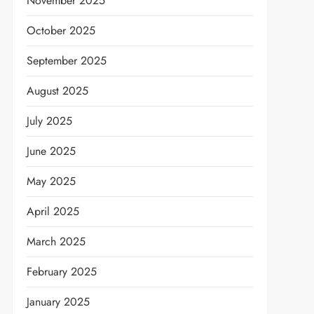
November 2025
October 2025
September 2025
August 2025
July 2025
June 2025
May 2025
April 2025
March 2025
February 2025
January 2025