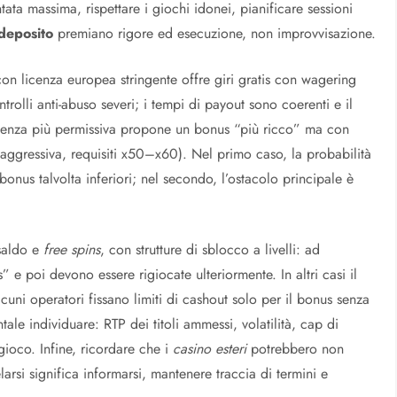
ata massima, rispettare i giochi idonei, pianificare sessioni
deposito
premiano rigore ed esecuzione, non improvvisazione.
on licenza europea stringente offre giri gratis con wagering
olli anti-abuso severi; i tempi di payout sono coerenti e il
cenza più permissiva propone un bonus “più ricco” ma con
 aggressiva, requisiti x50–x60). Nel primo caso, la probabilità
bonus talvolta inferiori; nel secondo, l’ostacolo principale è
 saldo e
free spins
, con strutture di sblocco a livelli: ad
” e poi devono essere rigiocate ulteriormente. In altri casi il
cuni operatori fissano limiti di cashout solo per il bonus senza
le individuare: RTP dei titoli ammessi, volatilità, cap di
gioco. Infine, ricordare che i
casino esteri
potrebbero non
elarsi significa informarsi, mantenere traccia di termini e