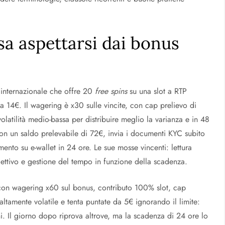
osa aspettarsi dai bonus
a internazionale che offre 20
free spins
su una slot a RTP
a 14€. Il wagering è x30 sulle vincite, con cap prelievo di
latilità medio-bassa per distribuire meglio la varianza e in 48
n un saldo prelevabile di 72€, invia i documenti KYC subito
ento su e-wallet in 24 ore. Le sue mosse vincenti: lettura
iettivo e gestione del tempo in funzione della scadenza.
con wagering x60 sul bonus, contributo 100% slot, cap
ltamente volatile e tenta puntate da 5€ ignorando il limite:
ini. Il giorno dopo riprova altrove, ma la scadenza di 24 ore lo