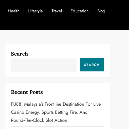
Health
Lifestyle
Travel
Education
Blog
Search
SEARCH
Recent Posts
FU88: Malaysia’s Frontline Destination For Live
Casino Energy, Sports Betting Fire, And
Round‑the‑Clock Slot Action