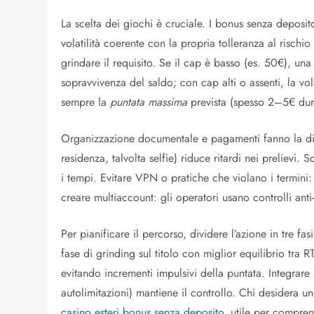
La scelta dei giochi è cruciale. I bonus senza deposito
volatilità coerente con la propria tolleranza al rischi
grindare il requisito. Se il cap è basso (es. 50€), un
sopravvivenza del saldo; con cap alti o assenti, la vol
sempre la
puntata massima
prevista (spesso 2–5€ dura
Organizzazione documentale e pagamenti fanno la di
residenza, talvolta selfie) riduce ritardi nei prelievi.
i tempi. Evitare VPN o pratiche che violano i termini: 
creare multiaccount: gli operatori usano controlli anti
Per pianificare il percorso, dividere l’azione in tre f
fase di grinding sul titolo con miglior equilibrio tra RT
evitando incrementi impulsivi della puntata. Integrare
autolimitazioni) mantiene il controllo. Chi desidera 
casino esteri bonus senza deposito
, utile per compren