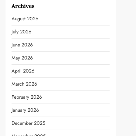
Archives
August 2026
July 2026
June 2026
May 2026
April 2026
March 2026
February 2026
January 2026
December 2025