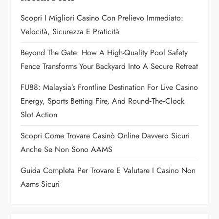
g
Scopri I Migliori Casino Con Prelievo Immediato:
a
Velocità, Sicurezza E Praticità
t
Beyond The Gate: How A High-Quality Pool Safety
Fence Transforms Your Backyard Into A Secure Retreat
i
FU88: Malaysia’s Frontline Destination For Live Casino
o
Energy, Sports Betting Fire, And Round‑the‑Clock
n
Slot Action
Scopri Come Trovare Casinò Online Davvero Sicuri
Anche Se Non Sono AAMS
Guida Completa Per Trovare E Valutare I Casino Non
Aams Sicuri