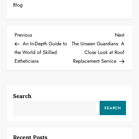
Blog
P
Previous
Next
Previous
Next
Post
Post
An In-Depth Guide to
The Unseen Guardians: A
o
the World of Skilled
Close Look at Roof
Estheticians
Replacement Service
s
t
n
Search
a
SEARCH
v
i
Recent Posts