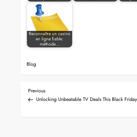
Reconnaître un casino
en ligne fiable:
méthode…
Blog
P
Previous
Previous
Post
Unlocking Unbeatable TV Deals This Black Frida
o
s
t