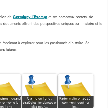
nsion de
Germigny l’Exempt
et ses nombreux secrets, de
s documents offrent des perspectives uniques sur l’histoire et le
fascinant à explorer pour les passionnés d’histoire. Sa
ons futures.
asinos : quand
Casino en ligne :
Parier malin en 2025 :
o réinvente le
stratégies, tendances et
comment identifier
 en ligne
clés pour…
les…