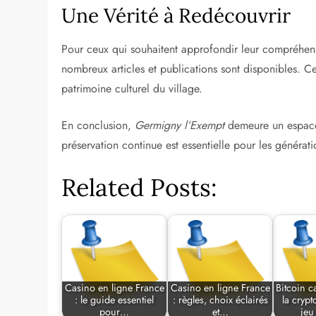
Une Vérité à Redécouvrir
Pour ceux qui souhaitent approfondir leur compréhe
nombreux articles et publications sont disponibles. Ce
patrimoine culturel du village.
En conclusion,
Germigny l’Exempt
demeure un espace 
préservation continue est essentielle pour les générati
Related Posts:
Casino en ligne France
Casino en ligne France
Bitcoin c
: le guide essentiel
: règles, choix éclairés
la crypt
pour…
et…
jeu