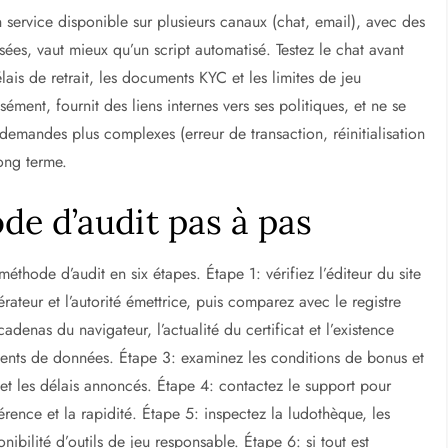
 service disponible sur plusieurs canaux (chat, email), avec des
ées, vaut mieux qu’un script automatisé. Testez le chat avant
lais de retrait, les documents KYC et les limites de jeu
ment, fournit des liens internes vers ses politiques, et ne se
 demandes plus complexes (erreur de transaction, réinitialisation
long terme.
de d’audit pas à pas
éthode d’audit en six étapes. Étape 1: vérifiez l’éditeur du site
rateur et l’autorité émettrice, puis comparez avec le registre
cadenas du navigateur, l’actualité du certificat et l’existence
tements de données. Étape 3: examinez les conditions de bonus et
s et les délais annoncés. Étape 4: contactez le support pour
érence et la rapidité. Étape 5: inspectez la ludothèque, les
onibilité d’outils de jeu responsable. Étape 6: si tout est