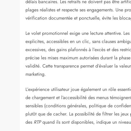
délais bancaires. Les retraits ne doivent pas être arti
plages réalistes et respecte ses engagements. Une p
vérification documentée et ponctuelle, évite les bloc
Le volet promotionnel exige une lecture attentive. Le
explicites, accessibles en un clic, sans clauses ambi
excessives, des gains plafonnés à l’excès et des restric
précise les mises maximum autorisées durant la phase 
validité. Cette transparence permet d’évaluer la valeur
marketing.
L’expérience utilisateur joue également un rôle essentie
de chargement et l’accessibilité des menus témoignent
sensibles (conditions générales, politique de confident
plutôt que de cacher. La possibilité de filtrer les jeux 
des
RTP
quand ils sont disponibles, indique un niveau