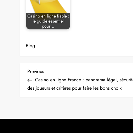
Casino en ligne fiable :
le guide essentiel
pour…
Blog
P
Previous
Previous
Post
Casino en ligne France : panorama légal, sécurit
o
des joueurs et critères pour faire les bons choix
s
t
n