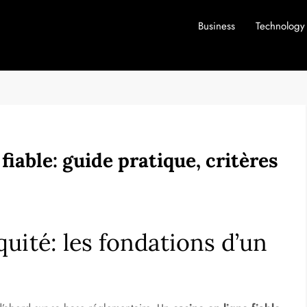
Business
Technology
fiable: guide pratique, critères
quité: les fondations d’un