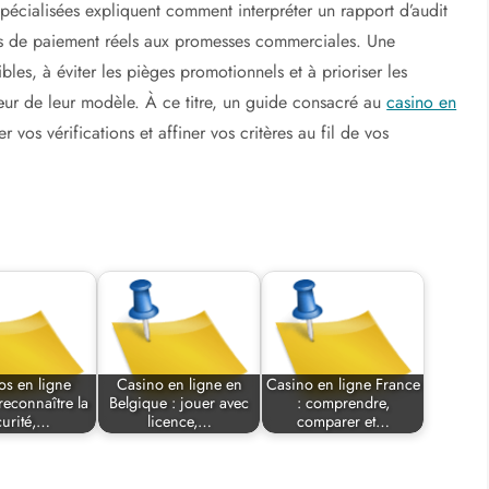
 spécialisées expliquent comment interpréter un rapport d’audit
is de paiement réels aux promesses commerciales. Une
les, à éviter les pièges promotionnels et à prioriser les
œur de leur modèle. À ce titre, un guide consacré au
casino en
r vos vérifications et affiner vos critères au fil de vos
os en ligne
Casino en ligne en
Casino en ligne France
 reconnaître la
Belgique : jouer avec
: comprendre,
curité,…
licence,…
comparer et…