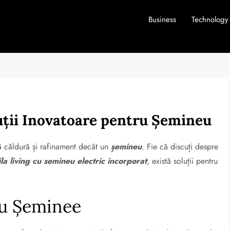
Business
Technology
uții Inovatoare pentru Șemineu
ă căldură și rafinament decât un
șemineu
. Fie că discuți despre
la living cu semineu electric incorporat
, există soluții pentru
ru Șeminee