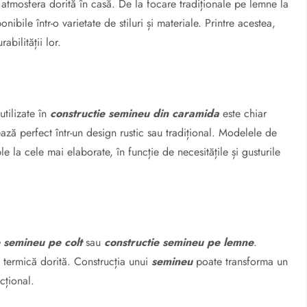
 atmosfera dorită în casă. De la focare tradiționale pe lemne la
onibile într-o varietate de stiluri și materiale. Printre acestea,
bilității lor.
utilizate în
constructie semineu din caramida
este chiar
ază perfect într-un design rustic sau tradițional. Modelele de
e la cele mai elaborate, în funcție de necesitățile și gusturile
e semineu pe colt
sau
constructie semineu pe lemne
.
a termică dorită. Construcția unui
semineu
poate transforma un
cțional.