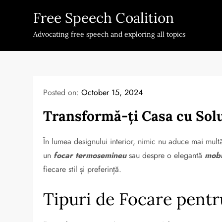
Skip
Free Speech Coalition
to
content
Advocating free speech and exploring all topics
Posted on:
October 15, 2024
Transformă-ți Casa cu Sol
În lumea designului interior, nimic nu aduce mai mult
un
focar termosemineu
sau despre o elegantă
mobi
fiecare stil și preferință.
Tipuri de Focare pent