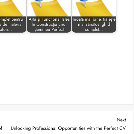
mplet pentru
Arta și Funcționalitatea
Înoată mai bine, trăiește
a de material
În Construcția unui
mai sănătos: ghid
lafon…
Șemineu Perfect
complet…
Nex
Next
Post
of
Unlocking Professional Opportunities with the Perfect CV