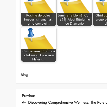
Rochite de botez,
Lumina Ta Eternă: Cum
Ghid co
trusouri si lumanari:
Să Îți Alegi Bijuteriile
alegere
ghid complet…
cu Diamante
p
Cunoașterea Profundă
a Iubirii și Aprecierii
Naturii…
Blog
P
Previous
Previous
Post
Discovering Comprehensive Wellness: The Role 