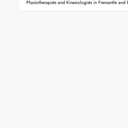
o
Physiotherapists and Kinesiologists in Fremantle and 
s
t
n
a
v
i
g
a
t
i