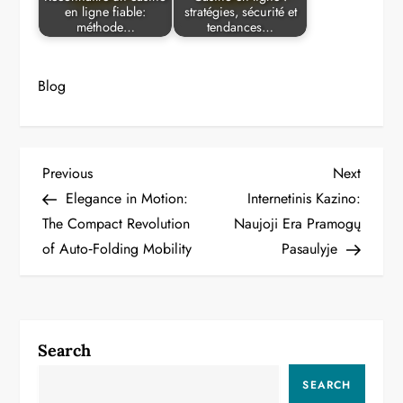
en ligne fiable:
stratégies, sécurité et
méthode…
tendances…
Blog
P
Previous
Next
Previous
Next
Post
Post
Elegance in Motion:
Internetinis Kazino:
o
The Compact Revolution
Naujoji Era Pramogų
of Auto‑Folding Mobility
Pasaulyje
s
t
n
Search
a
SEARCH