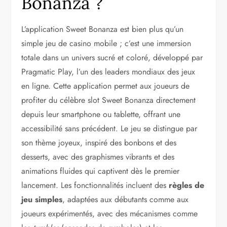
Bonanza ?
L’application Sweet Bonanza est bien plus qu’un
simple jeu de casino mobile ; c’est une immersion
totale dans un univers sucré et coloré, développé par
Pragmatic Play, l’un des leaders mondiaux des jeux
en ligne. Cette application permet aux joueurs de
profiter du célèbre slot Sweet Bonanza directement
depuis leur smartphone ou tablette, offrant une
accessibilité sans précédent. Le jeu se distingue par
son thème joyeux, inspiré des bonbons et des
desserts, avec des graphismes vibrants et des
animations fluides qui captivent dès le premier
lancement. Les fonctionnalités incluent des
règles de
jeu simples
, adaptées aux débutants comme aux
joueurs expérimentés, avec des mécanismes comme