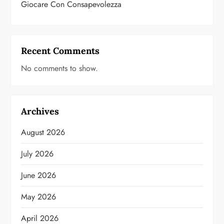
Giocare Con Consapevolezza
Recent Comments
No comments to show.
Archives
August 2026
July 2026
June 2026
May 2026
April 2026