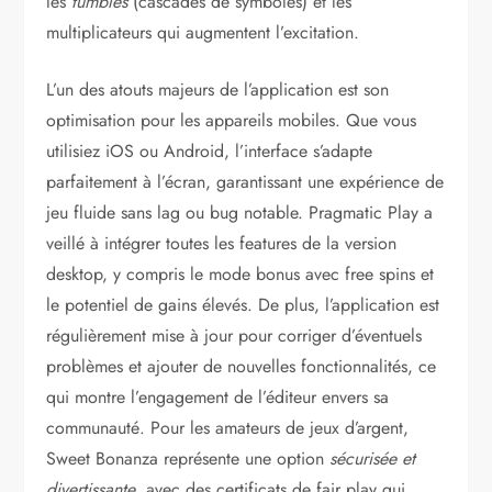
les
tumbles
(cascades de symboles) et les
multiplicateurs qui augmentent l’excitation.
L’un des atouts majeurs de l’application est son
optimisation pour les appareils mobiles. Que vous
utilisiez iOS ou Android, l’interface s’adapte
parfaitement à l’écran, garantissant une expérience de
jeu fluide sans lag ou bug notable. Pragmatic Play a
veillé à intégrer toutes les features de la version
desktop, y compris le mode bonus avec free spins et
le potentiel de gains élevés. De plus, l’application est
régulièrement mise à jour pour corriger d’éventuels
problèmes et ajouter de nouvelles fonctionnalités, ce
qui montre l’engagement de l’éditeur envers sa
communauté. Pour les amateurs de jeux d’argent,
Sweet Bonanza représente une option
sécurisée et
divertissante
, avec des certificats de fair play qui