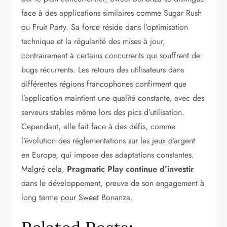
face à des applications similaires comme Sugar Rush
ou Fruit Party. Sa force réside dans l’optimisation
technique et la régularité des mises à jour,
contrairement à certains concurrents qui souffrent de
bugs récurrents. Les retours des utilisateurs dans
différentes régions francophones confirment que
l’application maintient une qualité constante, avec des
serveurs stables même lors des pics d’utilisation.
Cependant, elle fait face à des défis, comme
l’évolution des réglementations sur les jeux d’argent
en Europe, qui impose des adaptations constantes.
Malgré cela,
Pragmatic Play continue d’investir
dans le développement, preuve de son engagement à
long terme pour Sweet Bonanza.