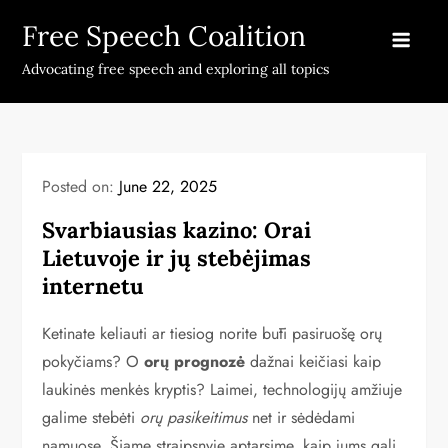
Skip
Free Speech Coalition
to
content
Advocating free speech and exploring all topics
Posted on:
June 22, 2025
Svarbiausias kazino: Orai
Lietuvoje ir jų stebėjimas
internetu
Ketinate keliauti ar tiesiog norite būti pasiruošę orų
pokyčiams? O
orų prognozė
dažnai keičiasi kaip
laukinės menkės kryptis? Laimei, technologijų amžiuje
galime stebėti
orų pasikeitimus
net ir sėdėdami
namuose. Šiame straipsnyje aptarsime, kaip jums gali