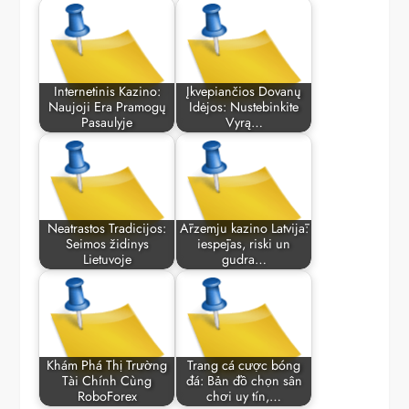
Internetinis Kazino:
Įkvepiančios Dovanų
Naujoji Era Pramogų
Idėjos: Nustebinkite
Pasaulyje
Vyrą…
Neatrastos Tradicijos:
Ārzemju kazino Latvijā:
Seimos židinys
iespējas, riski un
Lietuvoje
gudra…
Khám Phá Thị Trường
Trang cá cược bóng
Tài Chính Cùng
đá: Bản đồ chọn sân
RoboForex
chơi uy tín,…