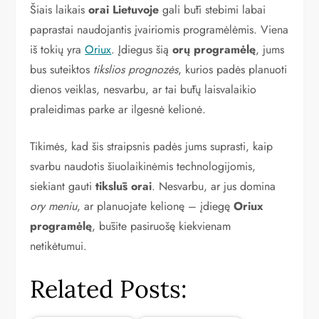
Šiais laikais
orai Lietuvoje
gali būti stebimi labai
paprastai naudojantis įvairiomis programėlėmis. Viena
iš tokių yra
Oriux
. Įdiegus šią
orų programėlę
, jums
bus suteiktos
tikslios prognozės
, kurios padės planuoti
dienos veiklas, nesvarbu, ar tai būtų laisvalaikio
praleidimas parke ar ilgesnė kelionė.
Tikimės, kad šis straipsnis padės jums suprasti, kaip
svarbu naudotis šiuolaikinėmis technologijomis,
siekiant gauti
tikslūs orai
. Nesvarbu, ar jus domina
ory meniu
, ar planuojate kelionę – įdiegę
Oriux
programėlę
, būsite pasiruošę kiekvienam
netikėtumui.
Related Posts: