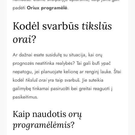
padėti
Oriux programėlė
.
Kodėl svarbūs
tikslūs
orai
?
Ar dažnai esate susidūrę su situacija, kai orų
prognozės neatitinka realybės? Tai gali būti ypač
nepatogu, jei planuojate kelionę ar renginį lauke. Štai
kodėl
tikslūs orai
yra taip svarbūs. Jie suteikia
galimybę tinkamai pasiruošti bei greitai reaguoti į
pasikeitimus.
Kaip naudotis
orų
programėlėmis
?