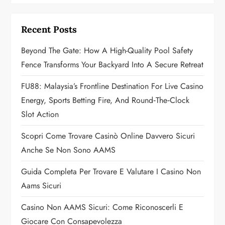
i
g
Recent Posts
a
Beyond The Gate: How A High-Quality Pool Safety
Fence Transforms Your Backyard Into A Secure Retreat
t
FU88: Malaysia’s Frontline Destination For Live Casino
i
Energy, Sports Betting Fire, And Round‑the‑Clock
o
Slot Action
n
Scopri Come Trovare Casinò Online Davvero Sicuri
Anche Se Non Sono AAMS
Guida Completa Per Trovare E Valutare I Casino Non
Aams Sicuri
Casino Non AAMS Sicuri: Come Riconoscerli E
Giocare Con Consapevolezza