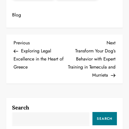
Blog
P
Previous
Next
Previous
Next
Post
Post
Exploring Legal
Transform Your Dog’s
o
Excellence in the Heart of
Behavior with Expert
Greece
Training in Temecula and
s
Murrieta
t
n
a
Search
v
SEARCH