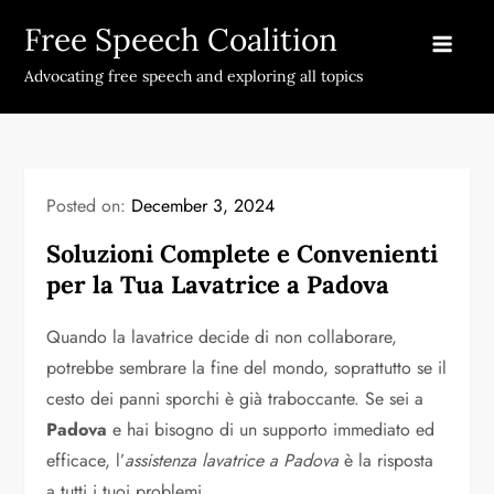
Skip
Free Speech Coalition
to
content
Advocating free speech and exploring all topics
Posted on:
December 3, 2024
Soluzioni Complete e Convenienti
per la Tua Lavatrice a Padova
Quando la lavatrice decide di non collaborare,
potrebbe sembrare la fine del mondo, soprattutto se il
cesto dei panni sporchi è già traboccante. Se sei a
Padova
e hai bisogno di un supporto immediato ed
efficace, l’
assistenza lavatrice a Padova
è la risposta
a tutti i tuoi problemi.