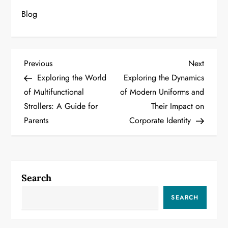
Blog
P
Previous
Next
Previous
Next
Post
Post
Exploring the World
Exploring the Dynamics
o
of Multifunctional
of Modern Uniforms and
Strollers: A Guide for
Their Impact on
s
Parents
Corporate Identity
t
n
a
Search
v
SEARCH
i