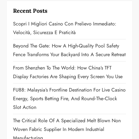
g
Recent Posts
a
Scopri I Migliori Casino Con Prelievo Immediato:
Velocità, Sicurezza E Praticità
t
Beyond The Gate: How A High-Quality Pool Safety
i
Fence Transforms Your Backyard Into A Secure Retreat
o
From Shenzhen To The World: How China’s TFT
n
Display Factories Are Shaping Every Screen You Use
FU88: Malaysia’s Frontline Destination For Live Casino
Energy, Sports Betting Fire, And Round‑the‑Clock
Slot Action
The Critical Role Of A Specialized Melt Blown Non
Woven Fabric Supplier In Modern Industrial
Manufacturing