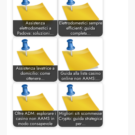
Assistenza
Elettrodomestici sempre
elettrodomestici a
efficienti: guida
Padova: soluzioni…
completa…
Assistenza lavatrice a
domicilio: come
Guida alla lista casino
ottenere…
online non AAMS:…
Oltre ADM: esplorare i
Migliori siti scommesse
casino non AAMS in
Crypto: guida strategica
modo consapevole
per…